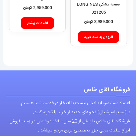
صفحه
صفحه مشکی LONGINES
Quadro 423
2,959,000
تومان
021285
محصول
8,989,000
تومان
انتخاب
اطلاعات بیشتر
شوند
افزودن به سبد خرید
فروشگاه آقای خاص
اعتماد شما، سرمایه اصلی ماست.با افتخار درخدمت شما هستیم.
با (مستر اسپشیال) تجربه‌ای جدید از خرید را تجربه کنید.
فروشگاه اقای خاص با بیش از 20 سال سابقه درخشان در زمینه فروش
انواع ساعت مچی جزو تخصصی ترین مرجع میباشد .