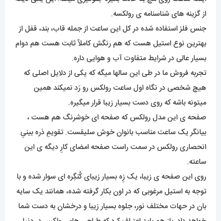
از گزینه های شناسنامه ی رولکسه.
جنس فلز استفاده شده در کل این ساعت از جمله قاب، بند، قفل از
بهترین نوع استیل هست که هم رنگش کاملاً ثابت هست هم دوام
بسیار عالی در شرایط متفاوت آب و هوایی داره.
تجربه فروش ما در طی این سالها میگه که یکی از دلایل اصلی که
هیچ شخصی در نگاه اول ساعت رولکس رو رَد نمیکند همین
میتونه باشه که روی دست بسیار زیبا قرار میگیره.
صفحه ی این مدل رولکس که صفحه ای خوشرنگ هم هست ،
بیانگر یک ساعت مناسب بانوان خوش سلیقست. تقویمِ ذره بینیِ
انحصاری رولکس در سمت راست صفحه امضای کارِ دیگه ی این
ساعته.
روی این صفحه ی زیبا، یک زِه بسیار زیبای کُنگِره ای سوار شده و با
توجه به استیل مرغوبی که در اون بکار گرفته شده، همانند یک سایه
بان در حهات مختلف نور، جلوه بسیار زیبا و درخشان به دست شما