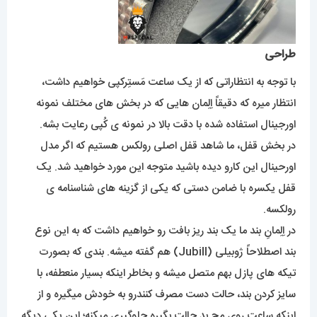
طراحی
با توجه به انتظاراتی که از یک ساعت مَستِرکپی خواهیم داشت،
انتظار میره که دقیقاً اِلِمان هایی که در بخش های مختلف نمونه
اورجینال استفاده شده با دقت بالا در نمونه ی کُپی رعایت بشه.
در بخش قفل، ما شاهد قفل اصلی رولکس هستیم که اگر مدل
اورحینال این کارو دیده باشید متوجه این مورد خواهید شد. یک
قفل یکسره با ضامن دستی که یکی از گزینه های شناسنامه ی
رولکسه.
در اِلِمانِ بند ما یک بند ریز بافت رو خواهیم داشت که به این نوع
بند اصطلاحاً ژوبیلی (Jubill) هم گفته میشه. بندی که بصورت
تیکه های پازل بهم متصل میشه و بخاطر اینکه بسیار منعطفه، با
سایز کردن بند، حالت دست مصرف کنندرو به خودش میگیره و از
اینکه ساعت روی مچ بد حالت بگیره جلوگیری میکنه؛ این یکی دیگه