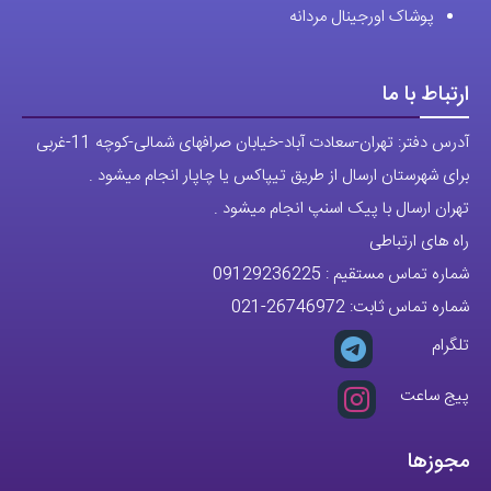
پوشاک اورجینال مردانه
ارتباط با ما
آدرس دفتر: تهران-سعادت آباد-خیابان صرافهای شمالی-کوچه 11-غربی
برای شهرستان ارسال از طریق تیپاکس یا چاپار انجام میشود .
تهران ارسال با پیک اسنپ انجام میشود .
راه های ارتباطی
شماره تماس مستقیم :
09129236225
شماره تماس ثابت:
26746972
-021
تلگرام
پیج ساعت
مجوزها