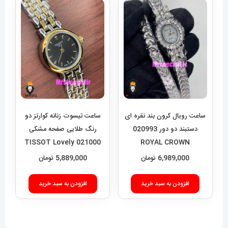
ساعت رویال کرون بند نقره ای
ساعت تیسوت زنانه کوارتز دو
دستبند دو دور 020993
رنگ طلایی صفحه مشکی
021000 TISSOT Lovely
ROYAL CROWN
6,989,000
تومان
5,889,000
تومان
افزودن به سبد خرید
افزودن به سبد خرید