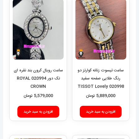
ساعت تیسوت زنانه کوارتز دو
ساعت رویال کرون بند نقره ای
رنگ طلایی صفحه سفید
تک دور 020994 ROYAL
CROWN
020998 TISSOT Lovely
5,889,000
تومان
5,579,000
تومان
افزودن به سبد خرید
افزودن به سبد خرید