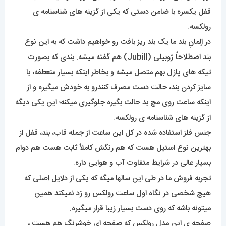
قفل یکسره با ضامن دستی که یکی از گزینه های شناسنامه ی
رولکسه.
در اِلِمانِ بند ما یک بند ریز بافت رو خواهیم داشت که به این نوع
بند اصطلاحاً ژوبیلی (Jubill) هم گفته میشه. بندی که بصورت
تیکه های پازل بهم متصل میشه و بخاطر اینکه بسیار منعطفه، با
سایز کردن بند، حالت دست مصرف کنندرو به خودش میگیره و از
اینکه ساعت روی مچ بد حالت بگیره جلوگیری میکنه؛ این یکی دیگه
از گزینه های شناسنامه ی رولکسه.
جنس فلز استفاده شده در کل این ساعت از جمله قاب، بند، قفل از
بهترین نوع استیل هست که هم رنگش کاملاً ثابت هست هم دوام
بسیار عالی در شرایط متفاوت آب و هوایی داره.
تجربه فروش ما در طی این سالها میگه که یکی از دلایل اصلی که
هیچ شخصی در نگاه اول ساعت رولکس رو رَد نمیکند همین
میتونه باشه که روی دست بسیار زیبا قرار میگیره.
صفحه ی این مدل رولکس که صفحه ای خوشرنگ هم هست ،