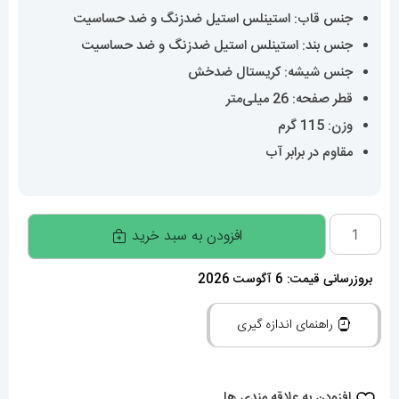
جنس قاب: استینلس استیل ضدزنگ و ضد حساسیت
جنس بند: استینلس استیل ضدزنگ و ضد حساسیت
جنس شیشه: کریستال ضدخش
قطر صفحه: 26 میلی‌متر
وزن: 115 گرم
مقاوم در برابر آب
ساعت
افزودن به سبد خرید
زنانه
رولکس
بروزرسانی قیمت: 6 آگوست 2026
دیت
راهنمای اندازه گیری
جاست
اتوماتیک
دورنگ
افزودن به علاقه مندی ها