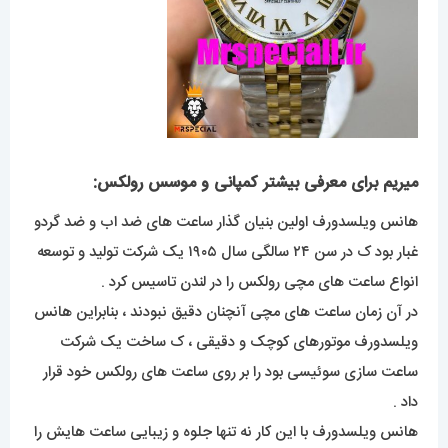
میریم برای معرفی بیشتر کمپانی و موسس رولکس:
هانس ویلسدورف اولین بنیان گذار ساعت های ضد اب و ضد گردو
غبار بود ک در سن ۲۴ سالگی سال ۱۹۰۵ یک شرکت تولید و توسعه
انواع ساعت های مچی رولکس را در لندن تاسیس کرد .
در آن زمان ساعت های مچی آنچنان دقیق نبودند ، بنابراین هانس
ویلسدورف موتورهای کوچک و دقیقی ، ک ساخت یک شرکت
ساعت سازی سوئیسی بود را بر روی ساعت های رولکس خود قرار
داد .
هانس ویلسدورف با این کار نه تنها جلوه و زیبایی ساعت هایش را