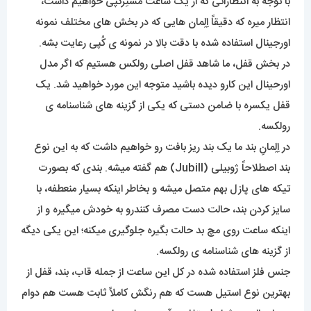
با توجه به انتظاراتی که از یک ساعت مَستِرکپی خواهیم داشت،
انتظار میره که دقیقاً اِلِمان هایی که در بخش های مختلف نمونه
اورجینال استفاده شده با دقت بالا در نمونه ی کُپی رعایت بشه.
در بخش قفل، ما شاهد قفل اصلی رولکس هستیم که اگر مدل
اورحینال این کارو دیده باشید متوجه این مورد خواهید شد. یک
قفل یکسره با ضامن دستی که یکی از گزینه های شناسنامه ی
رولکسه.
در اِلِمانِ بند ما یک بند ریز بافت رو خواهیم داشت که به این نوع
بند اصطلاحاً ژوبیلی (Jubill) هم گفته میشه. بندی که بصورت
تیکه های پازل بهم متصل میشه و بخاطر اینکه بسیار منعطفه، با
سایز کردن بند، حالت دست مصرف کنندرو به خودش میگیره و از
اینکه ساعت روی مچ بد حالت بگیره جلوگیری میکنه؛ این یکی دیگه
از گزینه های شناسنامه ی رولکسه.
جنس فلز استفاده شده در کل این ساعت از جمله قاب، بند، قفل از
بهترین نوع استیل هست که هم رنگش کاملاً ثابت هست هم دوام