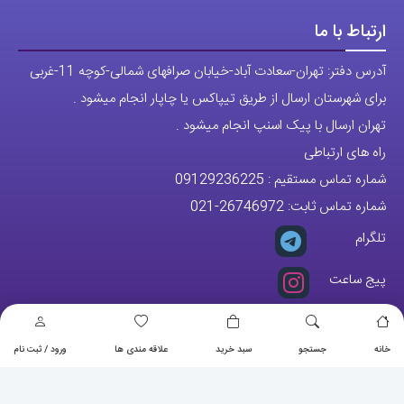
ارتباط با ما
آدرس دفتر: تهران-سعادت آباد-خیابان صرافهای شمالی-کوچه 11-غربی
برای شهرستان ارسال از طریق تیپاکس یا چاپار انجام میشود .
تهران ارسال با پیک اسنپ انجام میشود .
راه های ارتباطی
شماره تماس مستقیم :
09129236225
شماره تماس ثابت:
26746972
-021
تلگرام
پیج ساعت
مجوزها
خانه
جستجو
سبد خرید
علاقه مندی ها
ورود / ثبت نام