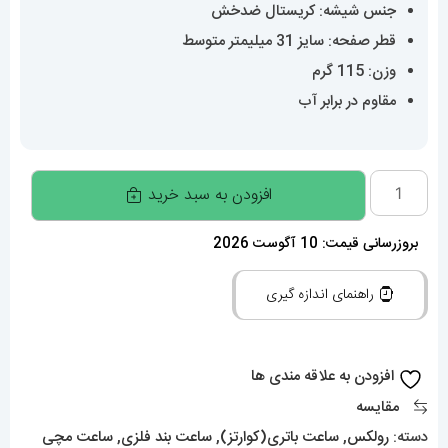
جنس شیشه: کریستال ضدخش
قطر صفحه: سایز 31 میلیمتر متوسط
وزن: 115 گرم
مقاوم در برابر آب
ساعت
افزودن به سبد خرید
رولکس
زنانه
بروزرسانی قیمت: 10 آگوست 2026
دیت
راهنمای اندازه گیری
جاست
قاب
نگین
افزودن به علاقه مندی ها
صفحه
مقایسه
صورتی
دسته:
رولکس
,
ساعت باتری(کوارتز)
,
ساعت بند فلزی
,
ساعت مچی