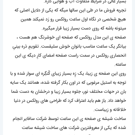
بسیار عالی در شرایط متفاوت آب و هوایی داره.
تجربه فروش ما در طی این سالها میگه که یکی از دلایل اصلی که
هیچ شخصی در نگاه اول ساعت رولکس رو رَد نمیکند همین
میتونه باشه که روی دست بسیار زیبا قرار میگیره.
صفحه ی این مدل رولکس که صفحه ای خوشرنگ هم هست ،
بیانگر یک ساعت مناسب بانوان خوش سلیقست. تقویمِ ذره بینیِ
انحصاری رولکس در سمت راست صفحه امضای کارِ دیگه ی این
ساعته.
روی این صفحه ی زیبا، یک زِه بسیار زیبای کُنگِره ای سوار شده و با
توجه به استیل مرغوبی که در اون بکار گرفته شده، همانند یک سایه
بان در حهات مختلف نور، جلوه بسیار زیبا و درخشان به دست شما
خواهد داد. باز هم باید اعتراف کرد که طراحی های رولکس در دنیا
خلاقانه و زیباست.
ساخت شیشه ی صفحه ی این ساعت توسط شرکت سافایر انجام
شده که یکی از معروفترین شرکت های ساخت شیشه ساعت