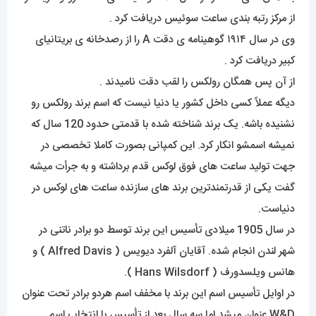
از مرکز رتبه بندی ساعت سوئیس دریافت کرد .
وی در سال ۱۹۱۴ گوهینامه ی دقت A را از رصدخانه ی بریتانیای
کبیر دریافت کرد .
از آن پس همگان رولکس را لقب دقت نامیدند .
دیگه عملاً کسی داخل کشور یا دنیا نیست که اسم برند رولکس رو
نشنیده باشه. یک برند شناخته شده با قدمتی حدود 120 سال که
نمیشه اسمشو انکار کرد. این کمپانی بصورت کاملا تخصصی در
جهت تولید ساعت های فوق لوکس قدم برداشته و به جرأت میشه
گفت یکی از قدرتمندترین برند های سازنده ساعت های لوکس در
دنیاست.
در سال 1905 میلادی تأسیس این برند توسط دو برادر ناتنی در
شهر لندن انجام شده. آقایان آلفرد دیویس ( Alfred Davis ) و
هانس ویلسدورف ( Hans Wilsdorf ).
در اوایل تأسیس اسم این برند با مخفف اسم هردو برادر تحت عنوان
W&D عنوان میشد اما سه سال بعد از تأسیس با انتخاب اسم