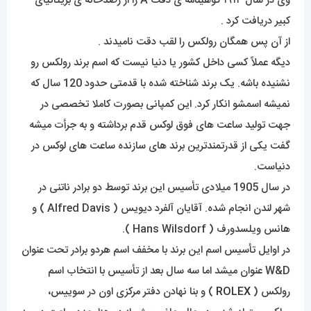
وی در سال ۱۹۱۴ گوهینامه ی دقت A را از رصدخانه ی بریتانیای
کبیر دریافت کرد .
از آن پس همگان رولکس را لقب دقت نامیدند .
دیگه عملاً کسی داخل کشور یا دنیا نیست که اسم برند رولکس رو
نشنیده باشه. یک برند شناخته شده با قدمتی حدود 120 سال که
نمیشه اسمشو انکار کرد. این کمپانی بصورت کاملا تخصصی در
جهت تولید ساعت های فوق لوکس قدم برداشته و به جرأت میشه
گفت یکی از قدرتمندترین برند های سازنده ساعت های لوکس در
دنیاست.
در سال 1905 میلادی تأسیس این برند توسط دو برادر ناتنی در
شهر لندن انجام شده. آقایان آلفرد دیویس ( Alfred Davis ) و
هانس ویلسدورف ( Hans Wilsdorf ).
در اوایل تأسیس اسم این برند با مخفف اسم هردو برادر تحت عنوان
W&D عنوان میشد اما سه سال بعد از تأسیس با انتخاب اسم
رولکس (
ROLEX
) و بنا نهادن دفتر مرکزی اون در سوییس،