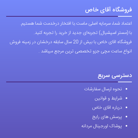
می
باشد.
فروشگاه آقای خاص
گزینه
اعتماد شما، سرمایه اصلی ماست.با افتخار درخدمت شما هستیم.
ها
با (مستر اسپشیال) تجربه‌ای جدید از خرید را تجربه کنید.
ممکن
فروشگاه اقای خاص با بیش از 20 سال سابقه درخشان در زمینه فروش
است
انواع ساعت مچی جزو تخصصی ترین مرجع میباشد .
در
صفحه
محصول
دسترسی سریع
انتخاب
نحوه ارسال سفارشات
شوند
شرایط و قوانین
درباره اقای خاص
پرسش های رایج
پوشاک اورجینال مردانه