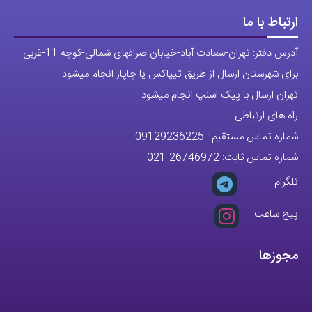
ارتباط با ما
آدرس دفتر: تهران-سعادت آباد-خیابان صرافهای شمالی-کوچه 11-غربی
برای شهرستان ارسال از طریق تیپاکس یا چاپار انجام میشود .
تهران ارسال با پیک اسنپ انجام میشود .
راه های ارتباطی
شماره تماس مستقیم :
09129236225
شماره تماس ثابت:
26746972
-021
تلگرام
پیج ساعت
مجوزها