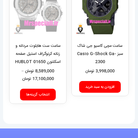
باشد.
گزینه
ها
ممکن
است
در
ساعت مچی کاسیو جی شاک
ساعت ست هابلوت مردانه و
صفحه
سبز Casio G-Shock Ga-
زنانه کرنوگراف استیل صفحه
2300
اسکلتون 01650 HUBLOT
محصول
BIG BANG
3,998,000
تومان
8,589,000
تومان
–
انتخاب
محدوده
17,100,000
تومان
شوند
قیمت:
افزودن به سبد خرید
این
9,000
انتخاب گزینه‌ها
محصول
تا
دارای
17,100,000 تومان
انواع
مختلفی