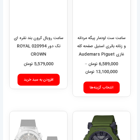
ساعت ست اودمار پیگه مردانه
ساعت رویال کرون بند نقره ای
و زنانه باتری استیل صفحه کله
تک دور 020994 ROYAL
غازی Audemars Piguet
CROWN
Royal 01572
6,589,000
تومان
–
5,579,000
تومان
محدوده
13,100,000
تومان
قیمت:
افزودن به سبد خرید
این
6,589,000 تومان
انتخاب گزینه‌ها
محصول
تا
دارای
13,100,000 تومان
انواع
مختلفی
می