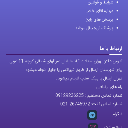
شرایط و قوانین
درباره اقای خاص
پرسش های رایج
پوشاک اورجینال مردانه
ارتباط با ما
آدرس دفتر: تهران-سعادت آباد-خیابان صرافهای شمالی-کوچه 11-غربی
برای شهرستان ارسال از طریق تیپاکس یا چاپار انجام میشود .
تهران ارسال با پیک اسنپ انجام میشود .
راه های ارتباطی
شماره تماس مستقیم :
09129236225
شماره تماس ثابت:
26746972
-021
تلگرام
پیج ساعت