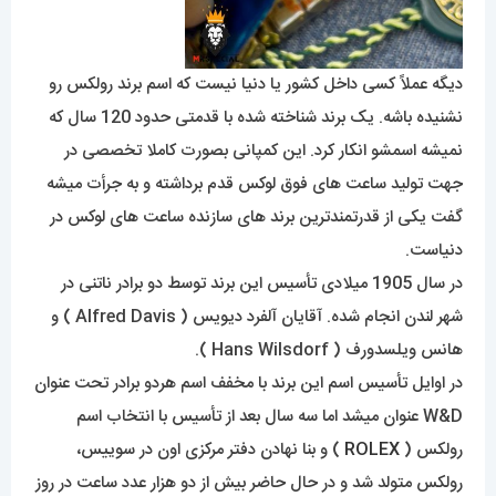
دیگه عملاً کسی داخل کشور یا دنیا نیست که اسم برند رولکس رو
نشنیده باشه. یک برند شناخته شده با قدمتی حدود 120 سال که
نمیشه اسمشو انکار کرد. این کمپانی بصورت کاملا تخصصی در
جهت تولید ساعت های فوق لوکس قدم برداشته و به جرأت میشه
گفت یکی از قدرتمندترین برند های سازنده ساعت های لوکس در
دنیاست.
در سال 1905 میلادی تأسیس این برند توسط دو برادر ناتنی در
شهر لندن انجام شده. آقایان آلفرد دیویس ( Alfred Davis ) و
هانس ویلسدورف ( Hans Wilsdorf ).
در اوایل تأسیس اسم این برند با مخفف اسم هردو برادر تحت عنوان
W&D عنوان میشد اما سه سال بعد از تأسیس با انتخاب اسم
رولکس (
ROLEX
) و بنا نهادن دفتر مرکزی اون در سوییس،
رولکس متولد شد و در حال حاضر بیش از دو هزار عدد ساعت در روز