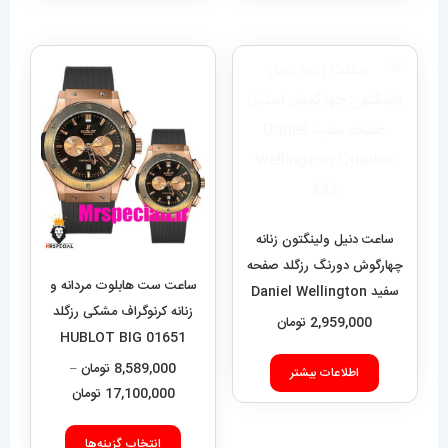
ساعت دنیل ولینگتون زنانه
چهارگوش دورنگ رزگلد صفحه
ساعت ست هابلوت مردانه و
سفید Daniel Wellington
زنانه کرنوگراف مشکی رزگلد
Quadro 423
2,959,000
تومان
01651 HUBLOT BIG
BANG
8,589,000
تومان
–
اطلاعات بیشتر
محدوده
17,100,000
تومان
قیمت:
این
9,000
انتخاب گزینه‌ها