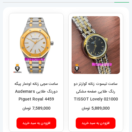
ساعت تیسوت زنانه کوارتز دو
ساعت مچی زنانه اودمار پیگه
رنگ طلایی صفحه مشکی
دورنگ طلایی Audemars
Piguet Royal 4459
021000 TISSOT Lovely
5,889,000
تومان
7,589,000
تومان
افزودن به سبد خرید
افزودن به سبد خرید