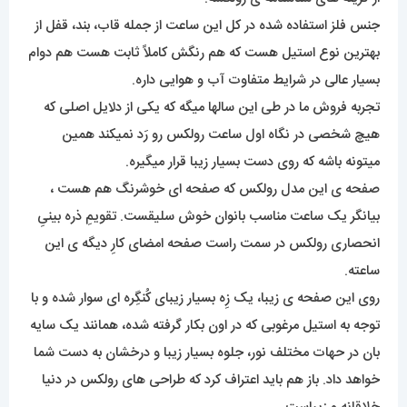
جنس فلز استفاده شده در کل این ساعت از جمله قاب، بند، قفل از
بهترین نوع استیل هست که هم رنگش کاملاً ثابت هست هم دوام
بسیار عالی در شرایط متفاوت آب و هوایی داره.
تجربه فروش ما در طی این سالها میگه که یکی از دلایل اصلی که
هیچ شخصی در نگاه اول ساعت رولکس رو رَد نمیکند همین
میتونه باشه که روی دست بسیار زیبا قرار میگیره.
صفحه ی این مدل رولکس که صفحه ای خوشرنگ هم هست ،
بیانگر یک ساعت مناسب بانوان خوش سلیقست. تقویمِ ذره بینیِ
انحصاری رولکس در سمت راست صفحه امضای کارِ دیگه ی این
ساعته.
روی این صفحه ی زیبا، یک زِه بسیار زیبای کُنگِره ای سوار شده و با
توجه به استیل مرغوبی که در اون بکار گرفته شده، همانند یک سایه
بان در حهات مختلف نور، جلوه بسیار زیبا و درخشان به دست شما
خواهد داد. باز هم باید اعتراف کرد که طراحی های رولکس در دنیا