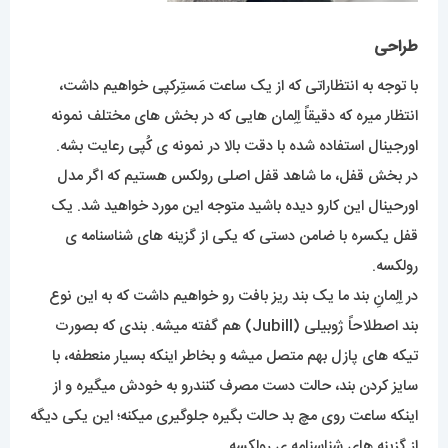
طراحی
با توجه به انتظاراتی که از یک ساعت مَستِرکپی خواهیم داشت،
انتظار میره که دقیقاً اِلِمان هایی که در بخش های مختلف نمونه
اورجینال استفاده شده با دقت بالا در نمونه ی کُپی رعایت بشه.
در بخش قفل، ما شاهد قفل اصلی رولکس هستیم که اگر مدل
اورحینال این کارو دیده باشید متوجه این مورد خواهید شد. یک
قفل یکسره با ضامن دستی که یکی از گزینه های شناسنامه ی
رولکسه.
در اِلِمانِ بند ما یک بند ریز بافت رو خواهیم داشت که به این نوع
بند اصطلاحاً ژوبیلی (Jubill) هم گفته میشه. بندی که بصورت
تیکه های پازل بهم متصل میشه و بخاطر اینکه بسیار منعطفه، با
سایز کردن بند، حالت دست مصرف کنندرو به خودش میگیره و از
اینکه ساعت روی مچ بد حالت بگیره جلوگیری میکنه؛ این یکی دیگه
از گزینه های شناسنامه ی رولکسه.