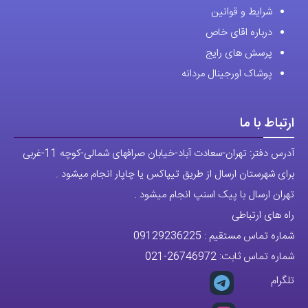
شرایط و قوانین
درباره اقای خاص
پرسش های رایج
پوشاک اورجینال مردانه
ارتباط با ما
آدرس دفتر: تهران-سعادت آباد-خیابان صرافهای شمالی-کوچه 11-غربی
برای شهرستان ارسال از طریق تیپاکس یا چاپار انجام میشود .
تهران ارسال با پیک اسنپ انجام میشود .
راه های ارتباطی
شماره تماس مستقیم :
09129236225
شماره تماس ثابت:
26746972
-021
تلگرام