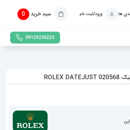
سبد خرید
0
ندی ها
ورود/ثبت نام
09129236225
ROLEX
اپن