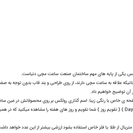
رولکس یکی از پایه های مهم ساختمان صنعت ساعت مچی دنیاست.
 دوستانیکه علاقه به ساعت مچی دارند، از روی طراحی و بند قاب بدون توجه
 آن توضیح خواهیم داد.
ا در اینجا مدل دِی تونا هست ( Daytona ) با یک صفحه ی خاص با رنگی زیبا. اسم گذاری رولکس بر ر
این میشویم که ساعت تک تقویم هست. در مدلهای دِی دِیت ( Day Date ) ( تقویم روز ) شما تقویم و روز ها