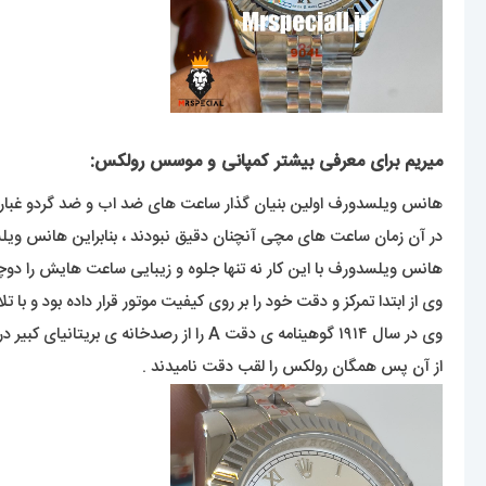
میریم برای معرفی بیشتر کمپانی و موسس رولکس:
هانس ویلسدورف اولین بنیان گذار ساعت های ضد اب و ضد گردو غبار بود ک در سن ۲۴ سالگی سال ۱۹۰۵ یک شرکت تولید و توسعه انواع ساعت های مچی 
در آن زمان ساعت های مچی آنچنان دقیق نبودند ، بنابراین هانس و
هانس ویلسدورف با این کار نه تنها جلوه و زیبایی ساعت هایش را دوچند
وی از ابتدا تمرکز و دقت خود را بر روی کیفیت موتور قرار داده بود و با تلاش های مستمر در سال ۱۹۱۰ گواهینامه ی دقت کرونومتریک ر
وی در سال ۱۹۱۴ گوهینامه ی دقت A را از رصدخانه ی بریتانیای کبیر دریافت کرد .
از آن پس همگان رولکس را لقب دقت نامیدند .