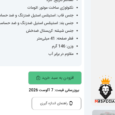
نشانگر تاریخ: دارد
نکنولوژی ساخت موتور: اتومات
جنس قاب: استینلس استیل ضدزنگ و ضد حسا
جنس بند: استینلس استیل ضدزنگ و ضد حساس
جنس شیشه: کریستال ضدخش
قطر صفحه: 41 میلی‌متر
وزن: 146 گرم
مقاوم در برابر آب
ساعت
افزودن به سبد خرید
مردانه
رولکس
بروزرسانی قیمت: 7 آگوست 2026
دیت
راهنمای اندازه گیری
جاست
اتوماتیک