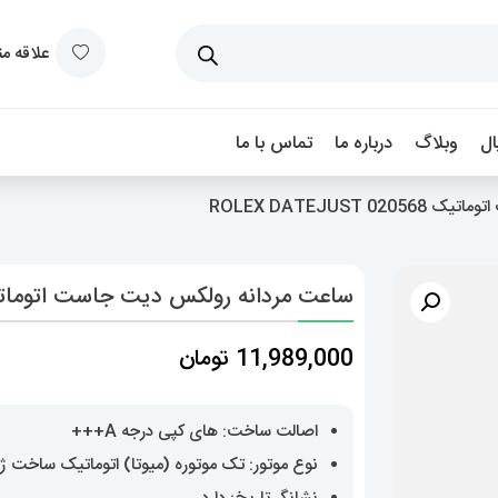
علاقه م
ل
وبلاگ
درباره ما
تماس با ما
ROLEX DATEJUS
ساعت مردانه رولکس دیت جاست اتوماتیک 020568  DATEJUST
11,989,000
تومان
اصالت ساخت: های کپی درجه A+++
نوع موتور: تک موتوره (میوتا) اتوماتیک ساخت ژ