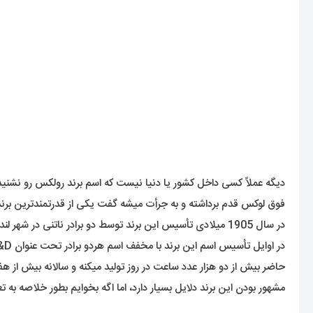
فوق لوکس قدم برداشته و به جرأت میشه گفت یکی از قدرتمندترین بر
در سال 1905 میلادی تأسیس این برند توسط دو برادر ناتنی در شهر لندن انجام شده. آقایان آلفرد دیویس ( Alfred Davis ) و هانس ویلسدورف ( Hans Wilsdorf ).
در اوایل تأسیس اسم این برند با مخفف اسم هردو برادر تحت عنوان W&D عنوان میشد اما سه سال بعد از تأسیس با انتخاب اسم رولکس (
حاضر بیش از دو هزار عدد ساعت در روز تولید میکنه و سالانه بیش از هفت 
مشهور بودن این برند دلایل بسیار دارد، اما اگه بخوایم بطور خلاصه به 