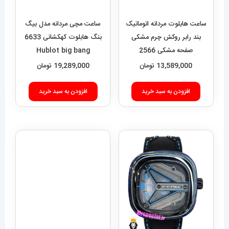
صفحه مشکی 2566
19,289,000
تومان
HUBLOT BIG BANG
13,589,000
تومان
افزودن به سبد خرید
افزودن به سبد خرید
ساعت دیزل مردانه هفت
موتوره طلایی صفحه مشکی
diesel MR.daddy dz
01010
12,949,000
تومان
ساعت مچی مردانه سون
فرایدی اتوماتیک بند رابر مشکی