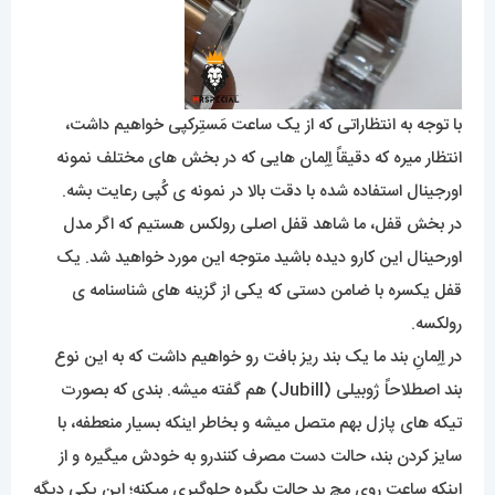
با توجه به انتظاراتی که از یک ساعت مَستِرکپی خواهیم داشت،
انتظار میره که دقیقاً اِلِمان هایی که در بخش های مختلف نمونه
اورجینال استفاده شده با دقت بالا در نمونه ی کُپی رعایت بشه.
در بخش قفل، ما شاهد قفل اصلی رولکس هستیم که اگر مدل
اورحینال این کارو دیده باشید متوجه این مورد خواهید شد. یک
قفل یکسره با ضامن دستی که یکی از گزینه های شناسنامه ی
رولکسه.
در اِلِمانِ بند ما یک بند ریز بافت رو خواهیم داشت که به این نوع
بند اصطلاحاً ژوبیلی (Jubill) هم گفته میشه. بندی که بصورت
تیکه های پازل بهم متصل میشه و بخاطر اینکه بسیار منعطفه، با
سایز کردن بند، حالت دست مصرف کنندرو به خودش میگیره و از
اینکه ساعت روی مچ بد حالت بگیره جلوگیری میکنه؛ این یکی دیگه