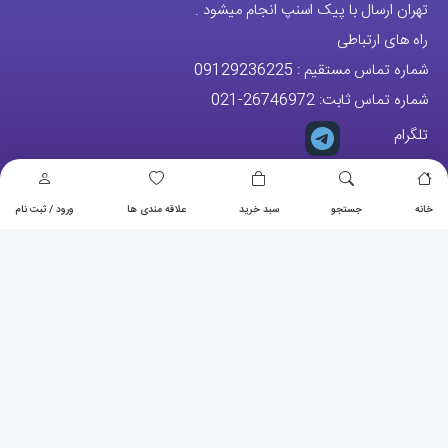
شماره تماس ثابت:
26746972
-021
تلگرام
پیج ساعت
مجوزها
خانه
جستجو
سبد خرید
علاقه مندی ها
ورود / ثبت نام
تمام حقوق مادی و معنوی این وبسایت متعلق به فروشگاه آقای خاص می
باشد.