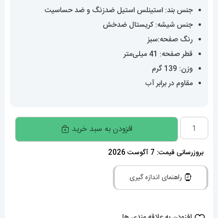
جنس بند: استینلس استیل ضدزنگ و ضد حساسیت
جنس شیشه: کریستال ضدخش
رنگ صفحه:سبز
قطر صفحه: 41 میلی‌متر
وزن: 139 گرم
مقاوم در برابر آب
ساعت
افزودن به سبد خرید
رولکس
مردانه
بروزرسانی قیمت: 7 آگوست 2026
مدل
راهنمای اندازه گیری
دیت
جاست
اتوماتیک
افزودن به علاقه مندی ها