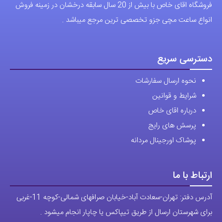
دسترسی سریع
نحوه ارسال سفارشات
شرایط و قوانین
درباره اقای خاص
پرسش های رایج
پوشاک اورجینال مردانه
ارتباط با ما
آدرس دفتر: تهران-سعادت آباد-خیابان صرافهای شمالی-کوچه 11-غربی
برای شهرستان ارسال از طریق تیپاکس یا چاپار انجام میشود .
تهران ارسال با پیک اسنپ انجام میشود .
راه های ارتباطی
شماره تماس مستقیم :
09129236225