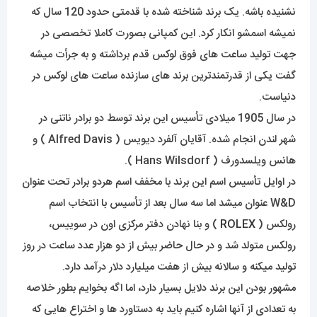
نشنیده باشه. یک برند شناخته شده با قدمتی حدود 120 سال که
نمیشه اسمشو انکار کرد. این کمپانی بصورت کاملا تخصصی در
جهت تولید ساعت های فوق لوکس قدم برداشته و به جرأت میشه
گفت یکی از قدرتمندترین برند های سازنده ساعت های لوکس در
دنیاست.
در سال 1905 میلادی تأسیس این برند توسط دو برادر ناتنی در
شهر لندن انجام شده. آقایان آلفرد دیویس ( Alfred Davis ) و
هانس ویلسدورف ( Hans Wilsdorf ).
در اوایل تأسیس اسم این برند با مخفف اسم هردو برادر تحت عنوان
W&D عنوان میشد اما سه سال بعد از تأسیس با انتخاب اسم
رولکس (
ROLEX
) و بنا نهادن دفتر مرکزی اون در سوییس،
رولکس متولد شد و در حال حاضر بیش از دو هزار عدد ساعت در روز
تولید میکنه و سالانه بیش از هفت میلیارد دلار درآمد دارد.
مشهور بودن این برند دلایل بسیار دارد، اما اگه بخوایم بطور خلاصه
به تعدادی از آنها اشاره کنیم باید به دستاورد ها و اختراع هایی که