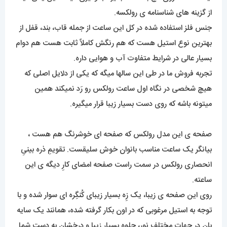
از گزینه های شناسنامه ی رولکسه.
جنس فلز استفاده شده در کل این ساعت از جمله قاب، بند، قفل از
بهترین نوع استیل هست که هم رنگش کاملاً ثابت هست هم دوام
بسیار عالی در شرایط متفاوت آب و هوایی داره.
تجربه فروش ما در طی این سالها میگه که یکی از دلایل اصلی که
هیچ شخصی در نگاه اول ساعت رولکس رو رَد نمیکند همین
میتونه باشه که روی دست بسیار زیبا قرار میگیره.
صفحه ی این مدل رولکس که صفحه ای خوشرنگ هم هست ،
بیانگر یک ساعت مناسب بانوان خوش سلیقست. تقویمِ ذره بینیِ
انحصاری رولکس در سمت راست صفحه امضای کارِ دیگه ی این
ساعته.
روی این صفحه ی زیبا، یک زِه بسیار زیبای کُنگِره ای سوار شده و با
توجه به استیل مرغوبی که در اون بکار گرفته شده، همانند یک سایه
بان در حهات مختلف نور، جلوه بسیار زیبا و درخشان به دست شما