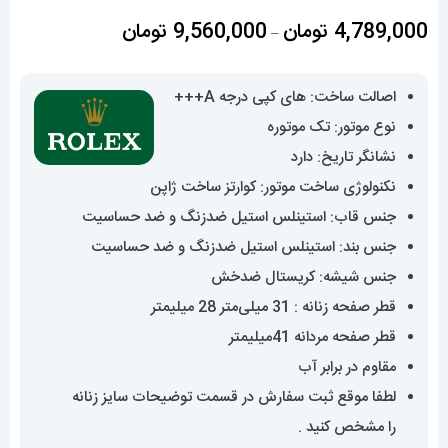
محدوده
4,789,000
تومان
9,560,000
تومان
–
قیمت:
4,789,000 تومان
اصالت ساخت: های کپی درجه A+++
تا
نوع موتور: تک موتوره
9,560,000 تومان
نشانگر تاریخ: دارد
نکنولوژی ساخت موتور: کوارتز ساخت ژاپن
جنس قاب: استینلس استیل ضدزنگ و ضد حساسیت
جنس بند: استینلس استیل ضدزنگ و ضد حساسیت
جنس شیشه: کریستال ضدخش
قطر صفحه زنانه : 31 میلی‌متر 28 میلیمتر
قطر صفحه مردانه 41میلیمتر
مقاوم در برابر آب
لطفا موقع ثبت سفارش در قسمت توضیحات سایز زنانه
را مشخص کنید .