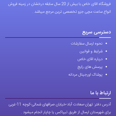
آدرس دفتر: تهران-سعادت آباد-خیابان صرافهای شمالی-کوچه 11-غربی
برای شهرستان ارسال از طریق تیپاکس یا چاپار انجام میشود .
تهران ارسال با پیک اسنپ انجام میشود .
راه های ارتباطی
شماره تماس مستقیم :
09129236225
شماره تماس ثابت:
26746972
-021
تلگرام
پیج ساعت
مجوزها