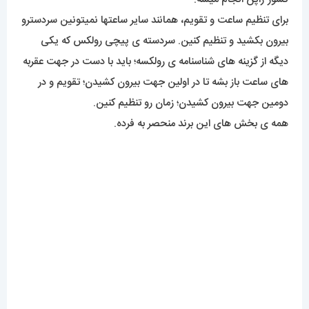
برای تنظیم ساعت و تقویم، همانند سایر ساعتها نمیتونین سردسترو
بیرون بکشید و تنظیم کنین. سردسته ی پیچی رولکس که یکی
دیگه از گزینه های شناسنامه ی رولکسه؛ باید با دست در جهت عقربه
های ساعت باز بشه تا در اولین جهت بیرون کشیدن؛ تقویم و در
دومین جهت بیرون کشیدن؛ زمان رو تنظیم کنین.
همه ی بخش های این برند منحصر به فرده.
میزان ضدآبی
این محصول در حد روزمرگی و دست شستن ضد آب خواهد بود و
بخاطر آبکاری بسیار خوب قاب قدرت نفوذ آب در ساعت نزدیک به
صفره. اما برای تماس بلندمدت با آب مثل استخر رفتن توصیه