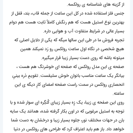
از گزینه های شناسنامه ی رولکسه.
جنس فلز استفاده شده در کل این ساعت از جمله قاب، بند، قفل از
بهترین نوع استیل هست که هم رنگش کاملاً ثابت هست هم دوام
بسیار عالی در شرایط متفاوت آب و هوایی داره.
تجربه فروش ما در طی این سالها میگه که یکی از دلایل اصلی که
هیچ شخصی در نگاه اول ساعت رولکس رو رَد نمیکند همین
میتونه باشه که روی دست بسیار زیبا قرار میگیره.
صفحه ی این مدل رولکس که صفحه ای خوشرنگ هم هست ،
بیانگر یک ساعت مناسب بانوان خوش سلیقست. تقویمِ ذره بینیِ
انحصاری رولکس در سمت راست صفحه امضای کارِ دیگه ی این
ساعته.
روی این صفحه ی زیبا، یک زِه بسیار زیبای کُنگِره ای سوار شده و با
توجه به استیل مرغوبی که در اون بکار گرفته شده، همانند یک سایه
بان در حهات مختلف نور، جلوه بسیار زیبا و درخشان به دست شما
خواهد داد. باز هم باید اعتراف کرد که طراحی های رولکس در دنیا