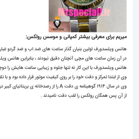
میریم برای معرفی بیشتر کمپانی و موسس رولکس:
هانس ویلسدورف اولین بنیان گذار ساعت های ضد اب و ضد گردو غبار بود ک در سن ۲۴ سالگی سال ۱۹۰۵ یک شرکت تولید و توسعه انواع ساعت های مچی 
در آن زمان ساعت های مچی آنچنان دقیق نبودند ، بنابراین هانس و
هانس ویلسدورف با این کار نه تنها جلوه و زیبایی ساعت هایش را دوچند
وی از ابتدا تمرکز و دقت خود را بر روی کیفیت موتور قرار داده بود و با تلاش های مستمر در سال ۱۹۱۰ گواهینامه ی دقت کرونومتریک ر
وی در سال ۱۹۱۴ گوهینامه ی دقت A را از رصدخانه ی بریتانیای کبیر دریافت کرد .
از آن پس همگان رولکس را لقب دقت نامیدند .