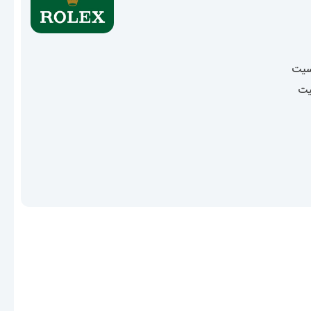
سیت
یت