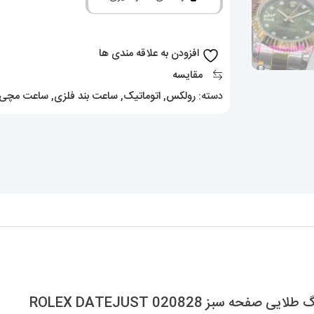
جاست
اتوماتیک
دورنگ
افزودن به علاقه مندی ها
طلایی
مقایسه
صفحه
دسته:
رولکس
,
اتوماتیک
,
ساعت بند فلزی
,
ساعت مچی ز
سبز
020828
ROLEX
DATEJUST
عدد
ز 020828 ROLEX DATEJUST