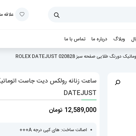
علاقه م
ل
وبلاگ
درباره ما
تماس با ما
گ طلایی صفحه سبز 020828 ROLEX DATEJUST
DATEJUST
12,589,000
تومان
اصالت ساخت: های کپی درجه A+++