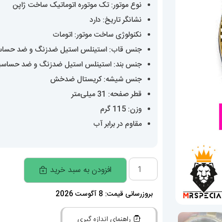
نوع موتور: تک موتوره اتوماتیک ساخت ژاپن
نشانگر تاریخ: دارد
نکنولوژی ساخت موتور: اتومات
جنس قاب: استینلس استیل ضدزنگ و ضد حسا
جنس بند: استینلس استیل ضدزنگ و ضد حساس
جنس شیشه: کریستال ضدخش
قطر صفحه: 31 میلی‌متر
وزن: 115 گرم
مقاوم در برابر آب
ساعت
افزودن به سبد خرید
زنانه
رولکس
بروزرسانی قیمت: 8 آگوست 2026
دیت
راهنمای اندازه گیری