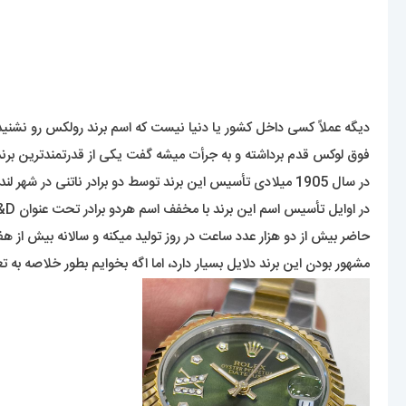
فوق لوکس قدم برداشته و به جرأت میشه گفت یکی از قدرتمندترین بر
در سال 1905 میلادی تأسیس این برند توسط دو برادر ناتنی در شهر لندن انجام شده. آقایان آلفرد دیویس ( Alfred Davis ) و هانس ویلسدورف ( Hans Wilsdorf ).
در اوایل تأسیس اسم این برند با مخفف اسم هردو برادر تحت عنوان W&D عنوان میشد اما سه سال بعد از تأسیس با انتخاب اسم رولکس (
حاضر بیش از دو هزار عدد ساعت در روز تولید میکنه و سالانه بیش از هفت 
مشهور بودن این برند دلایل بسیار دارد، اما اگه بخوایم بطور خلاصه به 