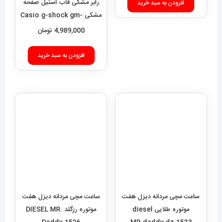
رابر مشکی قاب استیل صفحه
افزودن به سبد خرید
مشکی Casio g-shock gm-
2100 021462
4,989,000
تومان
افزودن به سبد خرید
ساعت مچی مردانه دیزل هفت
موتوره طلایی diesel
ساعت مچی مردانه دیزل هفت
MR.daddy dz 1523
موتوره رزگلد DIESEL MR.
Daddy 1526
12,989,000
تومان
12,989,000
تومان
افزودن به سبد خرید