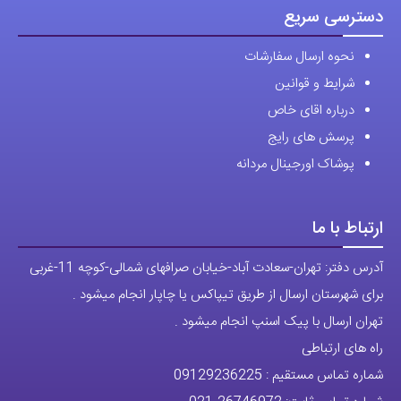
شرایط و قوانین
درباره اقای خاص
پرسش های رایج
پوشاک اورجینال مردانه
ارتباط با ما
آدرس دفتر: تهران-سعادت آباد-خیابان صرافهای شمالی-کوچه 11-غربی
برای شهرستان ارسال از طریق تیپاکس یا چاپار انجام میشود .
تهران ارسال با پیک اسنپ انجام میشود .
راه های ارتباطی
شماره تماس مستقیم :
09129236225
شماره تماس ثابت:
26746972
-021
تلگرام