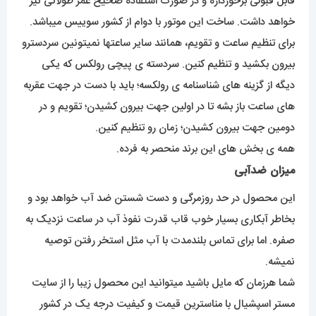
قابل قبولی برخورداره و در صورت استفاده صحیح عمر طولانی نیز
خواهد داشت. ساخت این موتور با دوام از کشور سوییس میباشد.
برای تنظیم ساعت و تقویم، همانند سایر ساعتها نمیتونین سردسترو
بیرون بکشید و تنظیم کنین. سردسته ی پیچی رولکس که یکی
دیگه از گزینه های شناسنامه ی رولکسه؛ باید با دست در جهت عقربه
های ساعت باز بشه تا در اولین جهت بیرون کشیدن؛ تقویم و در
دومین جهت بیرون کشیدن؛ زمان رو تنظیم کنین.
همه ی بخش های این برند منحصر به فرده.
میزان ضدآبی
این محصول در حد روزمرگی و دست شستن ضد آب خواهد بود و
بخاطر آبکاری بسیار خوب قاب قدرت نفوذ آب در ساعت نزدیک به
صفره. اما برای تماس بلندمدت با آب مثل استخر رفتن توصیه
نمیشه.
شما هرزمان که مایل باشید میتوانید این محصول زیبا را از سایت
مستر اسپشیال با مناسترین قیمت و کیفیت درجه یک در کشور