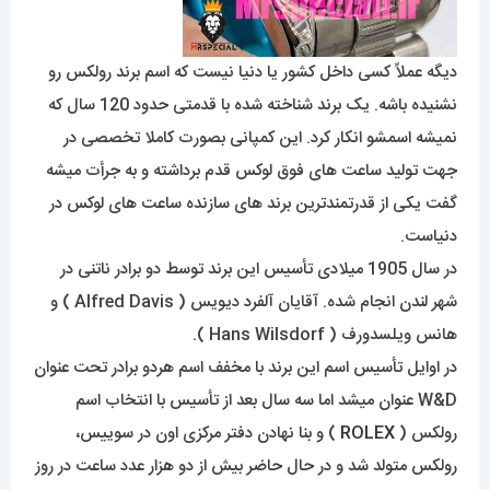
دیگه عملاً کسی داخل کشور یا دنیا نیست که اسم برند رولکس رو
نشنیده باشه. یک برند شناخته شده با قدمتی حدود 120 سال که
نمیشه اسمشو انکار کرد. این کمپانی بصورت کاملا تخصصی در
جهت تولید ساعت های فوق لوکس قدم برداشته و به جرأت میشه
گفت یکی از قدرتمندترین برند های سازنده ساعت های لوکس در
دنیاست.
در سال 1905 میلادی تأسیس این برند توسط دو برادر ناتنی در
شهر لندن انجام شده. آقایان آلفرد دیویس ( Alfred Davis ) و
هانس ویلسدورف ( Hans Wilsdorf ).
در اوایل تأسیس اسم این برند با مخفف اسم هردو برادر تحت عنوان
W&D عنوان میشد اما سه سال بعد از تأسیس با انتخاب اسم
رولکس (
ROLEX
) و بنا نهادن دفتر مرکزی اون در سوییس،
رولکس متولد شد و در حال حاضر بیش از دو هزار عدد ساعت در روز