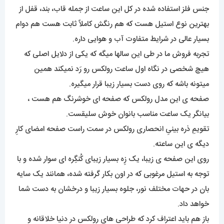
جنس فلز استفاده شده در کل این ساعت از جمله قاب، بند، قفل از
بهترین نوع استیل هست که هم رنگش کاملاً ثابت هست هم دوام
بسیار عالی در شرایط متفاوت آب و هوایی داره.
تجربه فروش ما در طی این سالها میگه که یکی از دلایل اصلی که
هیچ شخصی در نگاه اول ساعت رولکس رو رَد نمیکند همین
میتونه باشه که روی دست بسیار زیبا قرار میگیره.
صفحه ی این مدل رولکس که صفحه ای خوشرنگ هم هست ،
بیانگر یک ساعت مناسب بانوان خوش سلیقست.
تقویمِ ذره بینیِ انحصاری رولکس در سمت راست صفحه امضای کارِ
دیگه ی این ساعته.
روی این صفحه ی زیبا، یک زِه بسیار زیبای کُنگِره ای سوار شده و با
توجه به استیل مرغوبی که در اون بکار گرفته شده، همانند یک سایه
بان در حهات مختلف نور، جلوه بسیار زیبا و درخشان به دست شما
خواهد داد.
باز هم باید اعتراف کرد که طراحی های رولکس در دنیا خلاقانه و