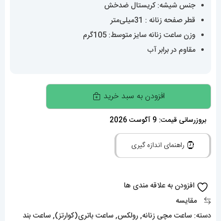
جنس شیشه: کریستال ضدخش
قطر صفحه زنانه : 31میلی‌متر
وزن ساعت زنانه سایز متوسط: 105گرم
مقاوم در برابر آب
ساعت
افزودن به سبد خرید
رولکس
زنانه
بروزرسانی قیمت: 9 آگوست 2026
دیت
راهنمای اندازه گیری
جاست
کوارتز
استیل
افزودن به علاقه مندی ها
صفحه
مقایسه
صورتی
دسته:
ساعت مچی زنانه
,
رولکس
,
ساعت باتری(کوارتز)
,
ساعت بند