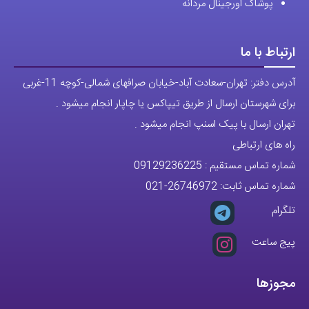
پوشاک اورجینال مردانه
ارتباط با ما
آدرس دفتر: تهران-سعادت آباد-خیابان صرافهای شمالی-کوچه 11-غربی
برای شهرستان ارسال از طریق تیپاکس یا چاپار انجام میشود .
تهران ارسال با پیک اسنپ انجام میشود .
راه های ارتباطی
شماره تماس مستقیم :
09129236225
شماره تماس ثابت:
26746972
-021
تلگرام
پیج ساعت
مجوزها