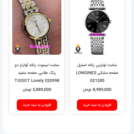
مختلفی
می
باشد.
گزینه
ها
ممکن
است
در
ساعت لونژین زنانه استیل
ساعت تیسوت زنانه کوارتز دو
صفحه
صفحه مشکی LONGINES
رنگ طلایی صفحه سفید
020998 TISSOT Lovely
021285
محصول
8,989,000
تومان
5,889,000
تومان
انتخاب
شوند
افزودن به سبد خرید
افزودن به سبد خرید