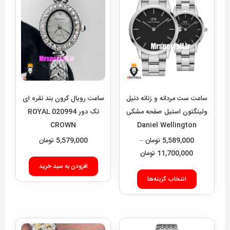
ساعت ست مردانه و زنانه دنیل
ساعت رویال کرون بند نقره ای
ولینگتون استیل صفحه مشکی
تک دور 020994 ROYAL
CROWN
Daniel Wellington
020551
5,589,000
تومان
–
5,579,000
تومان
محدوده
11,700,000
تومان
قیمت:
افزودن به سبد خرید
این
5,589,000 تومان
انتخاب گزینه‌ها
محصول
تا
دارای
11,700,000 تومان
انواع