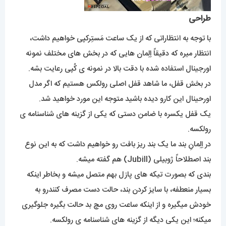
طراحی
با توجه به انتظاراتی که از یک ساعت مَستِرکپی خواهیم داشت،
انتظار میره که دقیقاً اِلِمان هایی که در بخش های مختلف نمونه
اورجینال استفاده شده با دقت بالا در نمونه ی کُپی رعایت بشه.
در بخش قفل، ما شاهد قفل اصلی رولکس هستیم که اگر مدل
اورحینال این کارو دیده باشید متوجه این مورد خواهید شد.
یک قفل یکسره با ضامن دستی که یکی از گزینه های شناسنامه ی
رولکسه.
در اِلِمانِ بند ما یک بند ریز بافت رو خواهیم داشت که به این نوع
بند اصطلاحاً ژوبیلی (Jubill) هم گفته میشه.
بندی که بصورت تیکه های پازل بهم متصل میشه و بخاطر اینکه
بسیار منعطفه، با سایز کردن بند، حالت دست مصرف کنندرو به
خودش میگیره و از اینکه ساعت روی مچ بد حالت بگیره جلوگیری
میکنه؛ این یکی دیگه از گزینه های شناسنامه ی رولکسه.