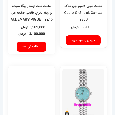
ساعت مچی کاسیو جی شاک
ساعت ست اودمار پیگه مردانه
سبز Casio G-Shock Ga-
و زنانه باتری طلایی صفحه ابی
2215 AUDEMARS PIGUET
2300
ROYAL
3,998,000
تومان
6,589,000
تومان
–
محدوده
13,100,000
تومان
قیمت:
افزودن به سبد خرید
این
9,000
انتخاب گزینه‌ها
محصول
تا
دارای
13,100,000 تومان
انواع
مختلفی
می
باشد.
گزینه
ها
ساعت مچی زنانه اودمار پیگه
ممکن