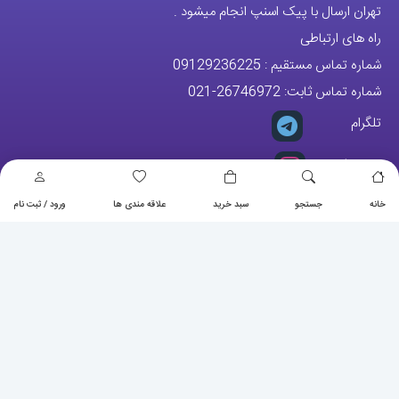
تهران ارسال با پیک اسنپ انجام میشود .
راه های ارتباطی
شماره تماس مستقیم :
09129236225
شماره تماس ثابت:
26746972
-021
تلگرام
پیج ساعت
خانه
جستجو
سبد خرید
علاقه مندی ها
ورود / ثبت نام
مجوزها