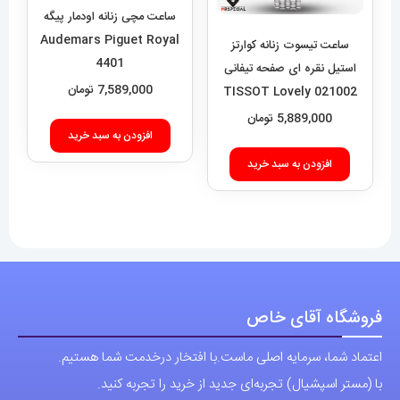
Audemars Piguet Royal
است
4401
در
ساعت تیسوت زنانه کوارتز
7,589,000
تومان
صفحه
استیل نقره ای صفحه تیفانی
021002 TISSOT Lovely
محصول
افزودن به سبد خرید
5,889,000
تومان
انتخاب
شوند
افزودن به سبد خرید
فروشگاه آقای خاص
اعتماد شما، سرمایه اصلی ماست.با افتخار درخدمت شما هستیم.
با (مستر اسپشیال) تجربه‌ای جدید از خرید را تجربه کنید.