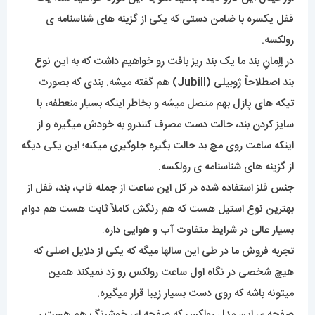
قفل یکسره با ضامن دستی که یکی از گزینه های شناسنامه ی
رولکسه.
در اِلِمانِ بند ما یک بند ریز بافت رو خواهیم داشت که به این نوع
بند اصطلاحاً ژوبیلی (Jubill) هم گفته میشه. بندی که بصورت
تیکه های پازل بهم متصل میشه و بخاطر اینکه بسیار منعطفه، با
سایز کردن بند، حالت دست مصرف کنندرو به خودش میگیره و از
اینکه ساعت روی مچ بد حالت بگیره جلوگیری میکنه؛ این یکی دیگه
از گزینه های شناسنامه ی رولکسه.
جنس فلز استفاده شده در کل این ساعت از جمله قاب، بند، قفل از
بهترین نوع استیل هست که هم رنگش کاملاً ثابت هست هم دوام
بسیار عالی در شرایط متفاوت آب و هوایی داره.
تجربه فروش ما در طی این سالها میگه که یکی از دلایل اصلی که
هیچ شخصی در نگاه اول ساعت رولکس رو رَد نمیکند همین
میتونه باشه که روی دست بسیار زیبا قرار میگیره.
صفحه ی این مدل رولکس که صفحه ای خوشرنگ هم هست ،