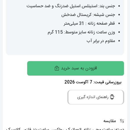
جنس بند: استینلس استیل ضدزنگ و ضد حساسیت
جنس شیشه: کریستال ضدخش
قطر صفحه زنانه : 31 میلی‌متر
وزن ساعت زنانه سایز متوسط: 115 گرم
مقاوم در برابر آب
ساعت
افزودن به سبد خرید
رولکس
زنانه
بروزرسانی قیمت: 7 آگوست 2026
دیت
راهنمای اندازه گیری
جاست
اتوماتیک
استیل
مقایسه
قاب
دسته:
ساعت مچی زنانه
,
اتوماتیک
,
رولکس
,
ساعت بند فلزی
,
کلاسیک