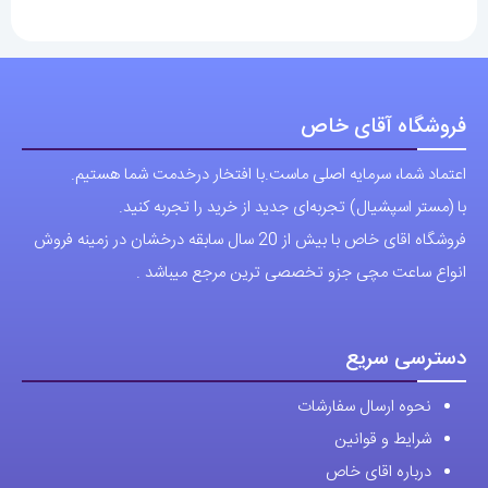
دسترسی سریع
نحوه ارسال سفارشات
شرایط و قوانین
درباره اقای خاص
پرسش های رایج
پوشاک اورجینال مردانه
ارتباط با ما
آدرس دفتر: تهران-سعادت آباد-خیابان صرافهای شمالی-کوچه 11-غربی
برای شهرستان ارسال از طریق تیپاکس یا چاپار انجام میشود .
تهران ارسال با پیک اسنپ انجام میشود .
راه های ارتباطی