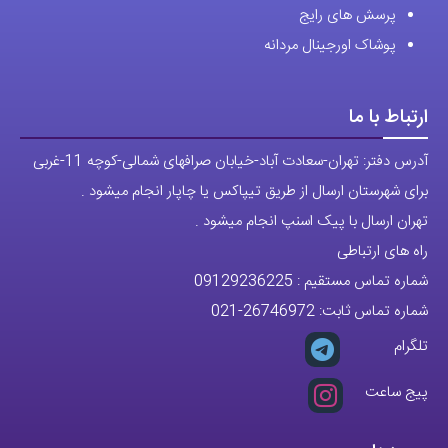
شماره تماس مستقیم :
09129236225
شماره تماس ثابت:
26746972
-021
تلگرام
پیج ساعت
مجوزها
تمام حقوق مادی و معنوی این وبسایت متعلق به فروشگاه آقای خاص می
باشد.