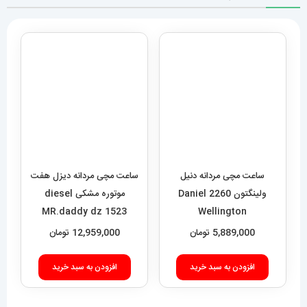
ولینگتون 2260 Daniel
موتوره مشکی diesel
MR.daddy dz 1523
Wellington
5,889,000
تومان
12,959,000
تومان
افزودن به سبد خرید
افزودن به سبد خرید
ساعت دیزل مردانه هفت
موتوره طلایی صفحه مشکی
diesel MR.daddy dz
01010
12,949,000
تومان
ساعت مچی مردانه رولکس