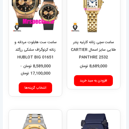
ساعت مچی زنانه کارتیه پنتر
ساعت ست هابلوت مردانه و
طلایی سایز اسمال CARTIER
زنانه کرنوگراف مشکی رزگلد
01651 HUBLOT BIG
PANTHRE 2532
BANG
8,689,000
تومان
8,589,000
تومان
–
محدوده
17,100,000
تومان
قیمت:
افزودن به سبد خرید
این
9,000
انتخاب گزینه‌ها
محصول
تا
دارای
17,100,000 تومان
انواع
مختلفی
می