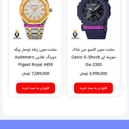
باشد.
گزینه
ها
ممکن
است
در
ساعت مچی کاسیو جی شاک
ساعت مچی زنانه اودمار پیگه
صفحه
سورمه ای Casio G-Shock
دورنگ طلایی Audemars
Piguet Royal 4459
Ga-2300
محصول
3,998,000
تومان
7,589,000
تومان
انتخاب
شوند
افزودن به سبد خرید
افزودن به سبد خرید