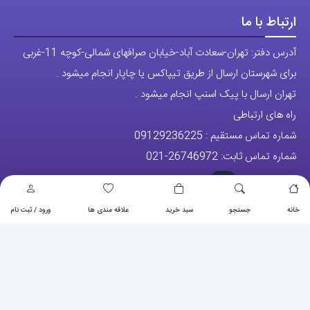
ارتباط با ما
آدرس دفتر: تهران-سعادت آباد-خیابان صرافهای شمالی-کوچه 11-غربی
برای شهرستان ارسال از طریق تیپاکس یا چاپار انجام میشود .
تهران ارسال با پیک اسنپ انجام میشود .
راه های ارتباطی
شماره تماس مستقیم :
09129236225
شماره تماس ثابت:
26746972
-021
تلگرام
پیج ساعت
خانه
جستجو
سبد خرید
علاقه مندی ها
ورود / ثبت نام
مجوزها