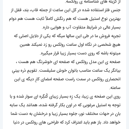
از گزینه های شناسنامه ی رولکسه.
جنس فلز استفاده شده در کل این ساعت از جمله قاب، بند، قفل از
بهترین نوع استیل هست که هم رنگش کاملاً ثابت هست هم دوام
بسیار عالی در شرایط متفاوت آب و هوایی داره.
تجربه فروش ما در طی این سالها میگه که یکی از دلایل اصلی که
هیچ شخصی در نگاه اول ساعت رولکس رو رَد نمیکند همین
میتونه باشه که روی دست بسیار زیبا قرار میگیره.
صفحه ی این مدل رولکس که صفحه ای خوشرنگ هم هست ،
بیانگر یک ساعت مناسب بانوان خوش سلیقست. تقویمِ ذره بینیِ
انحصاری رولکس در سمت راست صفحه امضای کارِ دیگه ی این
ساعته.
روی این صفحه ی زیبا، یک زِه بسیار زیبای کُنگِره ای سوار شده و با
توجه به استیل مرغوبی که در اون بکار گرفته شده، همانند یک سایه
بان در حهات مختلف نور، جلوه بسیار زیبا و درخشان به دست شما
خواهد داد. باز هم باید اعتراف کرد که طراحی های رولکس در دنیا