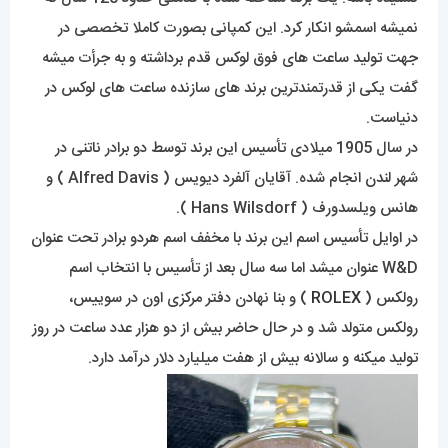
نمیشه اسمشو انکار کرد. این کمپانی بصورت کاملا تخصصی در
جهت تولید ساعت های فوق لوکس قدم برداشته و به جرأت میشه
گفت یکی از قدرتمندترین برند های سازنده ساعت های لوکس در
دنیاست.
در سال 1905 میلادی تأسیس این برند توسط دو برادر ناتنی در
شهر لندن انجام شده. آقایان آلفرد دیویس ( Alfred Davis ) و
هانس ویلسدورف ( Hans Wilsdorf ).
در اوایل تأسیس اسم این برند با مخفف اسم هردو برادر تحت عنوان
W&D عنوان میشد اما سه سال بعد از تأسیس با انتخاب اسم
رولکس (
ROLEX
) و بنا نهادن دفتر مرکزی اون در سوییس،
رولکس متولد شد و در حال حاضر بیش از دو هزار عدد ساعت در روز
تولید میکنه و سالانه بیش از هفت میلیارد دلار درآمد دارد.