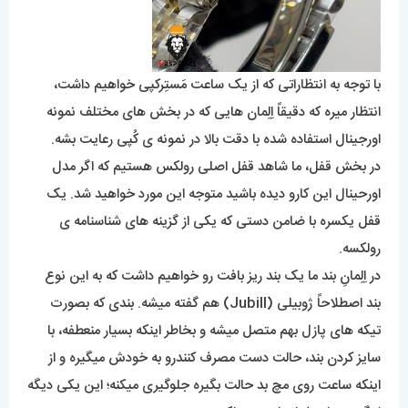
با توجه به انتظاراتی که از یک ساعت مَستِرکپی خواهیم داشت،
انتظار میره که دقیقاً اِلِمان هایی که در بخش های مختلف نمونه
اورجینال استفاده شده با دقت بالا در نمونه ی کُپی رعایت بشه.
در بخش قفل، ما شاهد قفل اصلی رولکس هستیم که اگر مدل
اورحینال این کارو دیده باشید متوجه این مورد خواهید شد. یک
قفل یکسره با ضامن دستی که یکی از گزینه های شناسنامه ی
رولکسه.
در اِلِمانِ بند ما یک بند ریز بافت رو خواهیم داشت که به این نوع
بند اصطلاحاً ژوبیلی (Jubill) هم گفته میشه. بندی که بصورت
تیکه های پازل بهم متصل میشه و بخاطر اینکه بسیار منعطفه، با
سایز کردن بند، حالت دست مصرف کنندرو به خودش میگیره و از
اینکه ساعت روی مچ بد حالت بگیره جلوگیری میکنه؛ این یکی دیگه