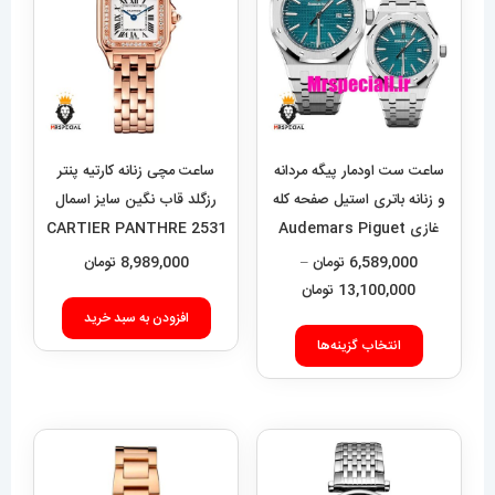
ساعت ست اودمار پیگه مردانه
ساعت مچی زنانه کارتیه پنتر
و زنانه باتری استیل صفحه کله
رزگلد قاب نگین سایز اسمال
غازی Audemars Piguet
CARTIER PANTHRE 2531
Royal 01572
6,589,000
تومان
–
8,989,000
تومان
محدوده
13,100,000
تومان
قیمت:
افزودن به سبد خرید
این
6,589,000 تومان
انتخاب گزینه‌ها
محصول
تا
دارای
13,100,000 تومان
انواع
مختلفی
می