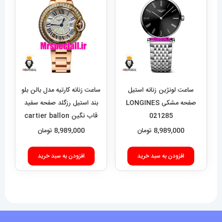
باشد.
گزینه
ها
ممکن
است
در
ساعت لونژین زنانه استیل
ساعت زنانه کارتیه مدل بالن بلو
صفحه
صفحه مشکی LONGINES
بند استیل رزگلد صفحه سفید
021285
قاب نگین cartier ballon
محصول
bleu 020909
8,989,000
تومان
8,989,000
تومان
انتخاب
شوند
افزودن به سبد خرید
افزودن به سبد خرید