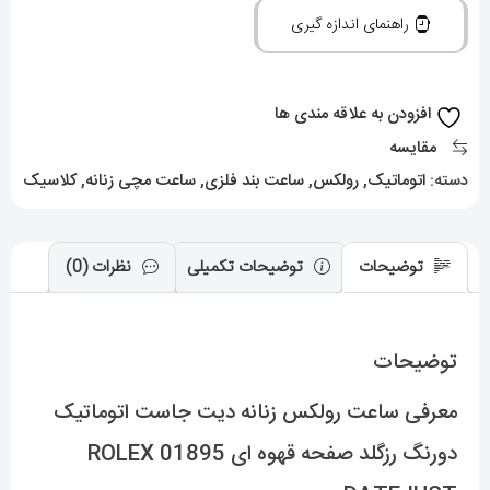
دیت
راهنمای اندازه گیری
جاست
اتوماتیک
دورنگ
افزودن به علاقه مندی ها
رزگلد
مقایسه
صفحه
دسته:
اتوماتیک
,
رولکس
,
ساعت بند فلزی
,
ساعت مچی زنانه
,
کلاسیک
قهوه
ای
01895
توضیحات
توضیحات تکمیلی
نظرات (0)
ROLEX
DATEJUST
توضیحات
عدد
معرفی ساعت رولکس زنانه دیت جاست اتوماتیک
دورنگ رزگلد صفحه قهوه ای 01895 ROLEX