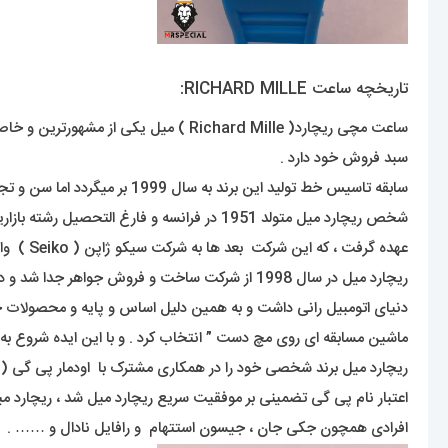
تاریخچه ساعت RICHARD MILLE:
ساعت مچی ریچارد( Richard Mille ) 
سبد فروش خود دارد .
سابقه تاسیس خط تولید این برند به سال 1999 بر میگردد اما سن و تجربه در میان بزرگان عاملی برای ناکامی برند ریچارد میل نبوده است .
شخص ریچارد میل متولد 1951 در فرانسه و فارغ التحصیل رشته بازاریابی می باشد . وی فعالیت خود را از یه شرکت کوچک ساعت سازی اغاز نمود . و بعد ها مدیریت شرکت ساعت سازی مارتی را به
عهده گرفت ، که این شرکت بعد ها به شرکت سیکو ژاپن ( Seiko ) واگذار شد . ریچارد میل از سال 1992 در شرکتی با قدمت 300 ساله ، ساخت و فروش جواهر در فرانسه شروع به کرد .
ریچارد میل در سال 1998 از شرکت ساخت و فروش جواهر جدا شد و در سال 1399 تصمیم به تاسیس برندی با سیاست های منحصر به فرد خودش شروع کرد . ریچارد میل علاقه ی خاصی و زیادی به
دنیای اتومبیل رانی داشت و به همین دلیل اساس و پایه و محصولات خود ر
ماشین مسابقه ای روی مچ دست ” انتخاب کرد . و با این ایده شروع به
ریچارد میل برند شخصی خود را در همکاری مشترک با اودمار پی گی ( Audemars Piguet ) راه اندازی کرد .
اعتبار نام پی گی تضمینی بر موفقیت سریع ریچارد میل شد ، ریچارد می
افرادی همچون جکی جان ، جیسون استتهام و رافایل نادال و …… .