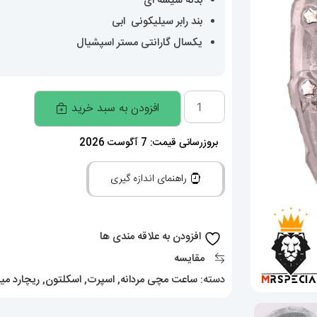
بدنه شیشه ای
بند رابر سیلیکونی ابی
یکسال گارانتی مستر اسپشیال
ساعت
افزودن به سبد خرید
ریچارد
میل
بروزرسانی قیمت: 7 آگوست 2026
مردانه
راهنمای اندازه گیری
کوارتز
قاب
شیشه
افزودن به علاقه مندی ها
ای
مقایسه
بند
دسته:
ساعت مچی مردانه
,
اسپرت
,
اسکلتون
,
ریچارد می
رابر
ابی