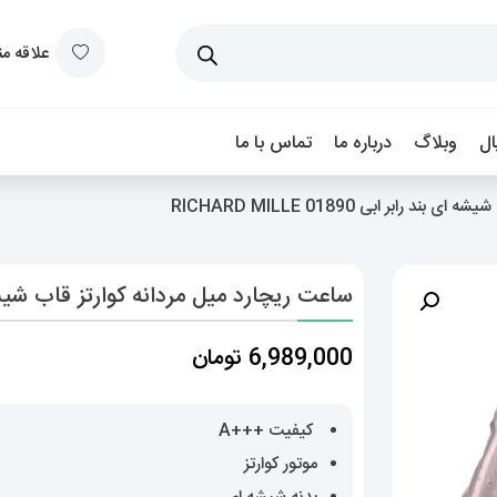
علاقه م
ل
وبلاگ
درباره ما
تماس با ما
ابر ابی 01890 RICHARD MILLE
ساعت ریچارد میل مردانه کوارتز قاب شیشه ای بند رابر 
6,989,000
تومان
کیفیت +++A
موتور کوارتز