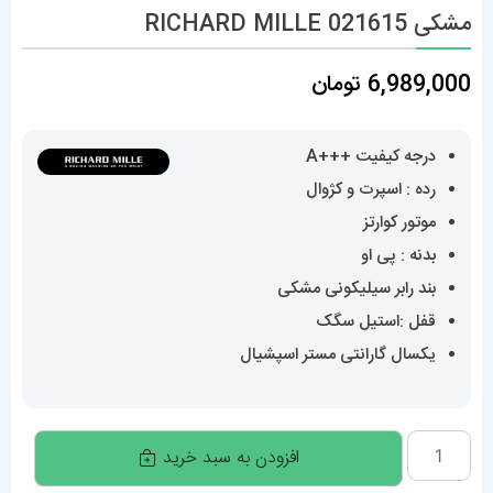
مشکی 021615 RICHARD MILLE
6,989,000
تومان
درجه کیفیت +++A
رده : اسپرت و کژوال
موتور کوارتز
بدنه : پی او
بند رابر سیلیکونی مشکی
قفل :استیل سگک
یکسال گارانتی مستر اسپشیال
ساعت
افزودن به سبد خرید
ریچارد