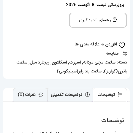
میل
بروزرسانی قیمت: 8 آگوست 2026
مردانه
راهنمای اندازه گیری
کوارتز
سفید
بند
افزودن به علاقه مندی ها
رابر
مقایسه
مشکی
دسته:
ساعت مچی مردانه
,
اسپرت
,
اسکلتون
,
ریچارد میل
,
ساعت
021615
باتری(کوارتز)
,
ساعت بند رابر(سیلیکونی)
RICHARD
MILLE
عدد
توضیحات
توضیحات تکمیلی
نظرات (0)
توضیحات