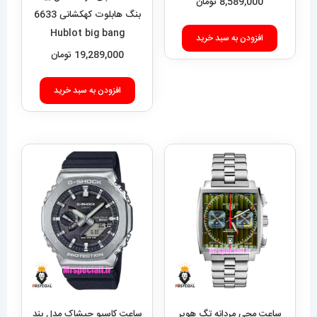
8,589,000
تومان
افزودن به سبد خرید
افزودن به سبد خرید
ساعت مچی مردانه تگ هویر
ساعت کاسیو جیشاک مدل بند
موناکو استیل صفحه سبز Tag
رابر مشکی قاب استیل صفحه
heuer Monaco 020163
مشکی Casio g-shock gm-