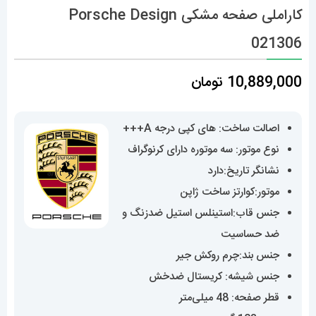
کاراملی صفحه مشکی Porsche Design
021306
10,889,000
تومان
اصالت ساخت: های کپی درجه A+++
نوع موتور: سه موتوره دارای کرنوگراف
نشانگر تاریخ:دارد
موتور:کوارتز ساخت ژاپن
جنس قاب:استینلس استیل ضدزنگ و
ضد حساسیت
جنس بند:چرم روکش جیر
جنس شیشه: کریستال ضدخش
قطر صفحه: 48 میلی‌متر