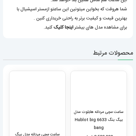
این ساعت هم شامل همین بند خواهد شد.
شما هروقت که بخواین میتونین این ساعتو ازمستر اسپشیال با
بهترین قیمت و کیفیت برتر به راحتی خریداری کنین .
برای مشاهده مدل های بیشتر
اینجا کلیک
کنید.
محصولات مرتبط
ساعت مچی مردانه مدل بیگ
بنگ هابلوت کهکشانی 6633
ساعت مچی مردانه هابلوت مدل
Hublot big bang
بیگ بنگ 6633 Hublot big
bang
19,289,000
تومان