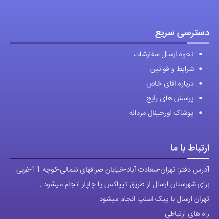
نحوه ارسال سفارشات
شرایط و قوانین
درباره اقای خاص
پرسش های رایج
پوشاک اورجینال مردانه
ارتباط با ما
آدرس دفتر: تهران-سعادت آباد-خیابان صرافهای شمالی-کوچه 11-غربی
برای شهرستان ارسال از طریق تیپاکس یا چاپار انجام میشود .
تهران ارسال با پیک اسنپ انجام میشود .
راه های ارتباطی
شماره تماس مستقیم :
09129236225
شماره تماس ثابت:
26746972
-021