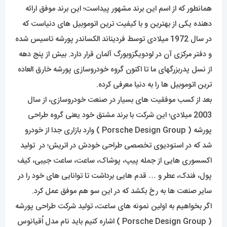
همانطور که از اسم این برند مشهور پیداست؛ این برند موفق ارائه
دهنده یکی از بهترین و با کیفیت ترین اتوموبیل های دنیاست که
در سال 1972 میلادی توسط فردیناند الکساندر پورشه تاسیس شده
و دفتر مرکزی آن در لودویگزوبورگ آلمان قرار دارد. بیش از پنج دهه
از نسل پدربزرگهای ما تا اکنون گروه خودروسازی پورشه خارق العاده
ترین اتوموبیل ها را به دنیا معرفی کرده.
بعد از کسب موفقیت های بسیار در صنعت خودروسازی، از سال
2003 میلادی؛ این شرکت با برند مشتق خود یعنی گروه طراحی
پورشه ( Porsche Design Group ) وارد بازاری جدا از خودرو
شد که در استودیوی تخصصی طراحی خودش در اتریش؛ در تولید
اکسسوری هایی از جمله پیپ، پوشاک، ساعت، ساعت جیبی، کیف
پول، فندک، عطر و … قدم هایی برداشت تا توانایی های خود را در
سایر صنعت ها به رخ بکشد که در این سو هم موفق عمل کرد.
اگر بخواهیم به اولین نمونه های ساعت، تولید شرکت طراحی پورشه
( Porsche Design Group ) اشاره کنیم باید نام مدل اُقیانوس