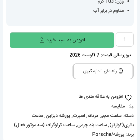
وزن: 103 گرم
مقاوم در برابر آب
ساعت
افزودن به سبد خرید
پورشه
دیزاین
بروزرسانی قیمت: 7 آگوست 2026
مردانه
راهنمای اندازه گیری
کرنوگراف
بند
جیر
افزودن به علاقه مندی ها
کاراملی
مقایسه
صفحه
دسته:
ساعت مچی مردانه
,
اسپرت
,
پورشه دیزاین
,
ساعت
مشکی
باتری(کوارتز)
,
ساعت بند چرمی
,
ساعت کرنوگراف (سه موتور فعال)
Porsche
برند:
پورشه/Porsche
Design