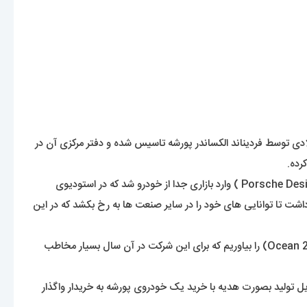
ز اسم این برند مشهور پیداست؛ این برند موفق ارائه دهنده یکی از بهترین و با کیفیت ترین اتوموبیل های دنیاست که در سال 1972 میلادی توسط فردیناند الکساندر پورشه تاسیس شده و دفتر مرکزی آن در
رده.
بعد از کسب موفقیت های بسیار در صنعت خودروسازی، از سال 2003 میلادی؛ این شرکت با برند مشتق خود یعنی گروه طراحی پورشه ( Porsche Design Group ) وارد بازاری جدا از خودرو شد که در استودیوی
تا توانایی های خود را در سایر صنعت ها به رخ بکشد که در این
اگر بخواهیم به اولین نمونه های ساعت، تولید شرکت طراحی پورشه ( Porsche Design Group ) اشاره کنیم باید نام مدل اُقیانوس 2000 (Ocean 2000) را بیاوریم که برای این شرکت در آن سال بسیار مخاطب
ل تولید بصورت هدیه با خرید یک خودروی پورشه به خریدار واگذار