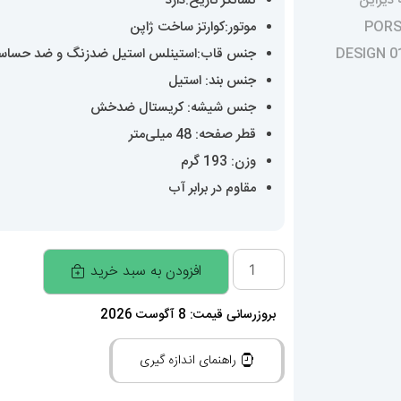
نشانگر تاریخ:دارد
موتور:کوارتز ساخت ژاپن
جنس قاب:استینلس استیل ضدزنگ و ضد حساس
جنس بند: استیل
جنس شیشه: کریستال ضدخش
قطر صفحه: 48 میلی‌متر
وزن: 193 گرم
مقاوم در برابر آب
ساعت
افزودن به سبد خرید
مچی
مردانه
بروزرسانی قیمت: 8 آگوست 2026
پورشه
راهنمای اندازه گیری
دیزاین
PORSCHE