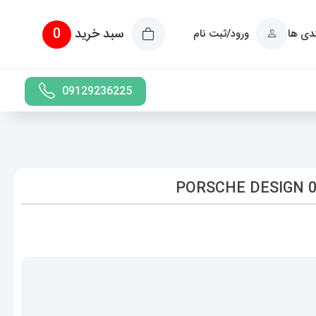
سبد خرید
0
ندی ها
ورود/ثبت نام
09129236225