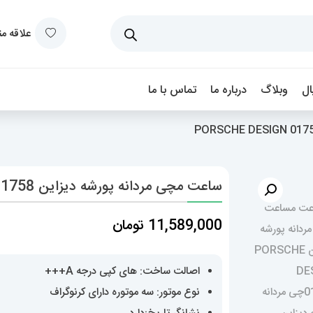
علاقه م
ل
وبلاگ
درباره ما
تماس با ما
ساعت مچی مردانه پورشه دیزاین PORSCHE DESIGN 01758
11,589,000
تومان
اصالت ساخت: های کپی درجه A+++
نوع موتور: سه موتوره دارای کرنوگراف