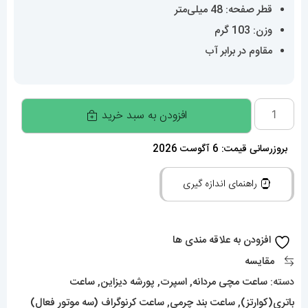
قطر صفحه: 48 میلی‌متر
وزن: 103 گرم
مقاوم در برابر آب
ساعت
افزودن به سبد خرید
مچی
مردانه
بروزرسانی قیمت: 6 آگوست 2026
پورشه
راهنمای اندازه گیری
دیزاین
کرنوگراف
PORSCHE
افزودن به علاقه مندی ها
DESIGN
مقایسه
01453
دسته:
ساعت مچی مردانه
,
اسپرت
,
پورشه دیزاین
,
ساعت
عدد
باتری(کوارتز)
,
ساعت بند چرمی
,
ساعت کرنوگراف (سه موتور فعال)