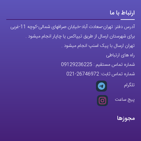
ارتباط با ما
آدرس دفتر: تهران-سعادت آباد-خیابان صرافهای شمالی-کوچه 11-غربی
برای شهرستان ارسال از طریق تیپاکس یا چاپار انجام میشود .
تهران ارسال با پیک اسنپ انجام میشود .
راه های ارتباطی
شماره تماس مستقیم :
09129236225
شماره تماس ثابت:
26746972
-021
تلگرام
پیج ساعت
مجوزها