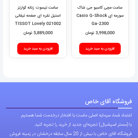
در
ساعت مچی کاسیو جی شاک
ساعت تیسوت زنانه کوارتز
صفحه
سورمه ای Casio G-Shock
استیل نقره ای صفحه تیفانی
021002 TISSOT Lovely
Ga-2300
محصول
3,998,000
تومان
5,889,000
تومان
انتخاب
شوند
افزودن به سبد خرید
افزودن به سبد خرید
فروشگاه آقای خاص
اعتماد شما، سرمایه اصلی ماست.با افتخار درخدمت شما هستیم.
با (مستر اسپشیال) تجربه‌ای جدید از خرید را تجربه کنید.
فروشگاه اقای خاص با بیش از 20 سال سابقه درخشان در زمینه فروش