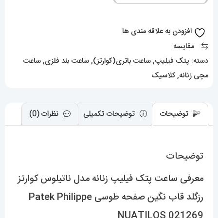
ناتیلوس
کوارتز
افزودن به علاقه مندی ها
رزگلد
مقایسه
قاب
دسته:
پتک فیلیپ
,
ساعت باتری(کوارتز)
,
ساعت بند فلزی
,
ساعت
نگین
مچی زنانه
,
کلاسیک
صفحه
طوسی
Patek
توضیحات
توضیحات تکمیلی
نظرات (0)
Philippe
NUATILOS
توضیحات
021269
عدد
معرفی ساعت پتک فیلیپ زنانه مدل ناتیلوس کوارتز
رزگلد قاب نگین صفحه طوسی Patek Philippe
NUATILOS 021269