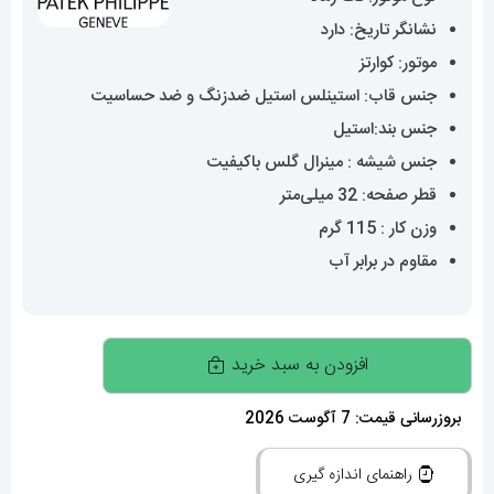
نشانگر تاریخ: دارد
موتور: کوارتز
جنس قاب: استینلس استیل ضدزنگ و ضد حساسیت
جنس بند:استیل
جنس شیشه : مینرال گلس باکیفیت
قطر صفحه: 32 میلی‌متر
وزن کار : 115 گرم
مقاوم در برابر آب
ساعت
افزودن به سبد خرید
پتک
فیلیپ
بروزرسانی قیمت: 7 آگوست 2026
زنانه
راهنمای اندازه گیری
مدل