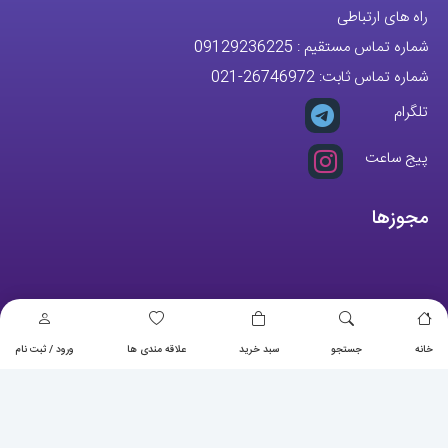
راه های ارتباطی
شماره تماس مستقیم :
09129236225
شماره تماس ثابت:
26746972
-021
تلگرام
پیج ساعت
مجوزها
خانه
جستجو
سبد خرید
علاقه مندی ها
ورود / ثبت نام
تمام حقوق مادی و معنوی این وبسایت متعلق به فروشگاه آقای خاص می