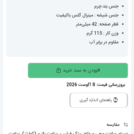
جنس بند:چرم
جنس شیشه : مینرال گلس باکیفیت
قطر صفحه: 42 میلی‌متر
وزن کار : 115 گرم
مقاوم در برابر آب
ساعت
افزودن به سبد خرید
پتک
فیلیپ
بروزرسانی قیمت: 8 آگوست 2026
مردانه
راهنمای اندازه گیری
مدل
ناتیلوس
بند
مقایسه
چرم
دسته:
ساعت مچی مردانه
,
پتک فیلیپ
,
ساعت باتری(کوارتز)
,
ساعت