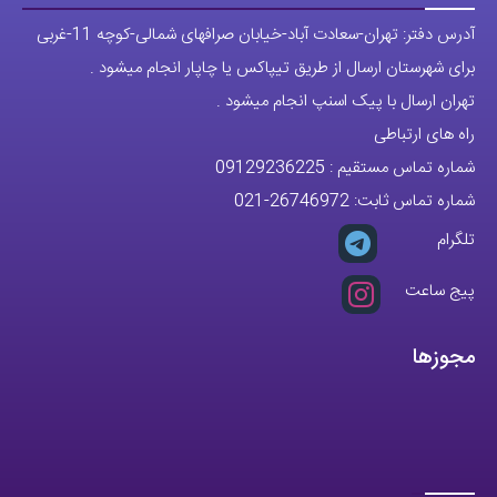
آدرس دفتر: تهران-سعادت آباد-خیابان صرافهای شمالی-کوچه 11-غربی
برای شهرستان ارسال از طریق تیپاکس یا چاپار انجام میشود .
تهران ارسال با پیک اسنپ انجام میشود .
راه های ارتباطی
شماره تماس مستقیم :
09129236225
شماره تماس ثابت:
26746972
-021
تلگرام
پیج ساعت
مجوزها