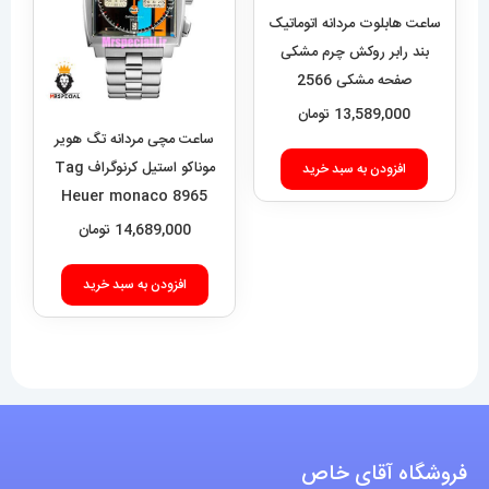
ساعت هابلوت مردانه اتوماتیک
بند رابر روکش چرم مشکی
صفحه مشکی 2566
HUBLOT BIG BANG
13,589,000
تومان
ساعت مچی مردانه تگ هویر
موناکو استیل کرنوگراف Tag
افزودن به سبد خرید
Heuer monaco 8965
14,689,000
تومان
افزودن به سبد خرید
فروشگاه آقای خاص