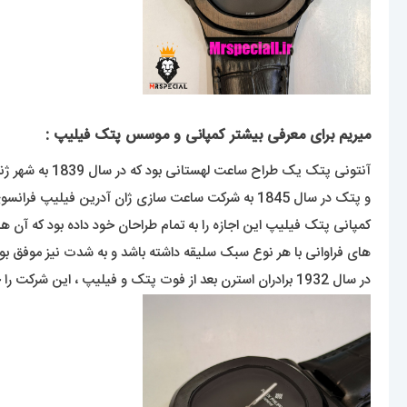
میریم برای معرفی بیشتر کمپانی و موسس پتک فیلیپ :
و پتک در سال 1845 به شرکت ساعت سازی ژان آدرین فیلیپ فرانسوی ملحق شد و نتیجه ی این همکاری برند پتک فیلیپ بود که در سال 1851 تاسیس شد .
کمپانی پتک فیلیپ این اجازه را به تمام طراحان خود داده بود که آن ه
های فراوانی با هر نوع سبک سلیقه داشته باشد و به شدت نیز موفق بود
در سال 1932 برادران استرن بعد از فوت پتک و فیلیپ ، این شرکت را خریداری کردند و نام این شرکت را به ( پتک فیلیپ اس ای ) تغییر دادند .