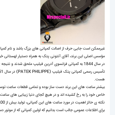
غیرممکن است جایی حرف از اصالت کمپانی های بزرگ باشد و نام کمپانی پ
در سال 1844 به کمپانی فرانسوی آدرین فیلیپ ملحق شدند و نتیجه ی این شراکت یکسال بیشتر به طول نینجامید.
تأسیس رسمی کمپانی پتک فیلیپ (
PATEK PHILIPPE
هست.
بیشتر ساعت های این برند دست ساز بوده و تمامی قطعات ساعت توسط
خاص خود را به رخ کشیده اند و در هیچ کجای دنیا زیبایی های ساعت
نکته ی حائز اهمیت در مورد ساعت های این کمپانی، تولید بیش از 200 مدل ساعت از ابتدای تأسیس تا به امروز بوده که در هرکدام، طراحی خاص و فوق لوکس بودن به وضوح مشخص هست.
برای اطلاعات عمومی جالب است بدانیم که اولین کمپانی که از موتور