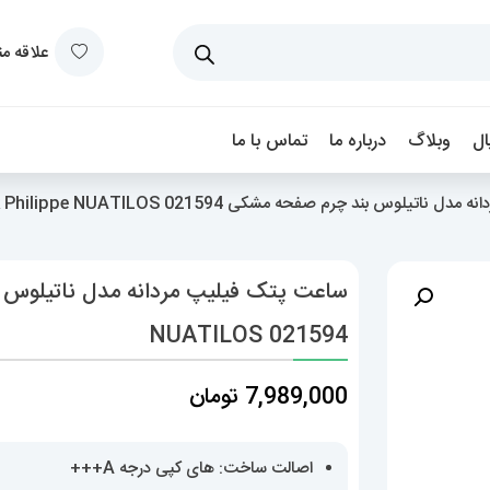
علاقه م
ل
وبلاگ
درباره ما
تماس با ما
یلوس بند چرم صفحه مشکی Patek Philippe NUATILOS 021594
NUATILOS 021594
7,989,000
تومان
اصالت ساخت: های کپی درجه A+++