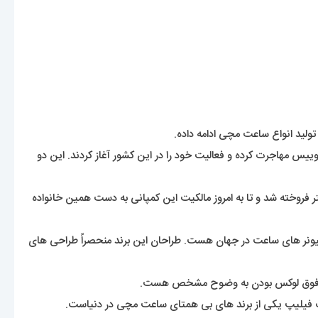
تولید انواع ساعت مچی ادامه داده.
اپک در سال 1839 به قصد ساخت ساعت مچی دست ساز به سوییس مهاجرت کرده و فعالیت خود را در این کشور آغاز کردند. این دو
ال 1932 به آقایان چارلز ژان و چارلز استر فروخته شد و تا به امروز مالکیت این کمپانی به دست همین خانواده
ونر های ساعت در جهان هست. طراحان این برند منحصراً طراحی های
تک فیلیپ یکی از برند های بی همتای ساعت مچی در دنیاست.