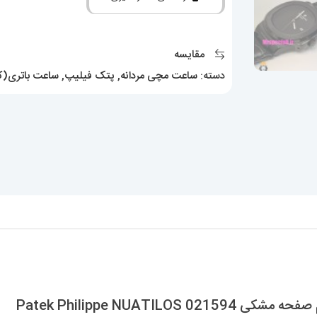
مدل
ناتیلوس
بند
مقایسه
چرم
دسته:
ساعت مچی مردانه
,
پتک فیلیپ
,
ساعت باتری(کو
صفحه
مشکی
Patek
Philippe
NUATILOS
021594
عدد
Patek Philippe NUAT