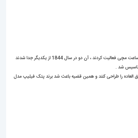
آنتونی پتک یک طراح ساعت لهستانی بود که در سال 1839 به شهر ژنو سوئیس مهاجرت کرد و با کمک دوستش فرانچس زاپک در زمینه ی ساخت ساعت مچی فعالیت کردند ، آن دو در سال 1844 از یکدیگر جدا شدند
ارق العاده را طراحی کنند و همین قضیه باعث شد برند پتک فیلیپ مدل