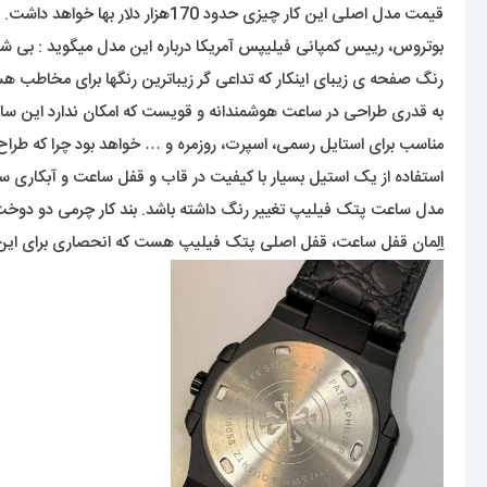
قیمت مدل اصلی این کار چیزی حدود 170هزار دلار بها خواهد داشت. البته اگر از فلزاتی گران بها به غیر از استیل در ساخت آن استفاده شود، قطعا قیمت بیشتری به خود خواهد دید.
بوتروس، رییس کمپانی فیلیپس آمریکا درباره این مدل میگوید : بی شک
رنگ صفحه ی زیبای اینکار که تداعی گر زیباترین رنگها برای مخاط
به قدری طراحی در ساعت هوشمندانه و قویست که امکان ندارد این ساع
مناسب برای استایل رسمی، اسپرت، روزمره و … خواهد بود چرا که طرا
استفاده از یک استیل بسیار با کیفیت در قاب و قفل ساعت و آبکاری س
مدل ساعت پتک فیلیپ تغییر رنگ داشته باشد. بند کار چرمی دو دوخت
اِلِمان قفل ساعت، قفل اصلی پتک فیلیپ هست که انحصاری برای این ب