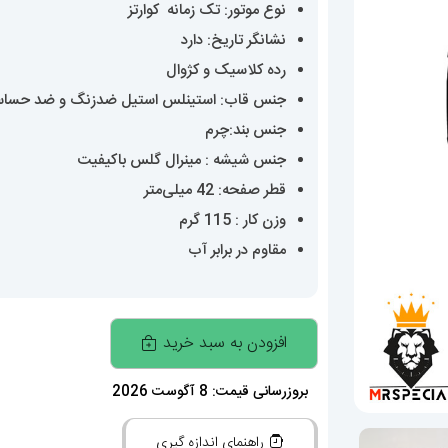
نوع موتور: تک زمانه کوارتز
نشانگر تاریخ: دارد
رده کلاسیک و کژوال
جنس قاب: استینلس استیل ضدزنگ و ضد حسا
جنس بند:چرم
جنس شیشه : مینرال گلس باکیفیت
قطر صفحه: 42 میلی‌متر
وزن کار : 115 گرم
مقاوم در برابر آب
ساعت
افزودن به سبد خرید
پتک
فیلیپ
بروزرسانی قیمت: 8 آگوست 2026
مردانه
راهنمای اندازه گیری