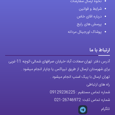
نحوه ارسال سفارشات
شرایط و قوانین
درباره اقای خاص
پرسش های رایج
پوشاک اورجینال مردانه
ارتباط با ما
آدرس دفتر: تهران-سعادت آباد-خیابان صرافهای شمالی-کوچه 11-غربی
برای شهرستان ارسال از طریق تیپاکس یا چاپار انجام میشود .
تهران ارسال با پیک اسنپ انجام میشود .
راه های ارتباطی
شماره تماس مستقیم :
09129236225
شماره تماس ثابت:
26746972
-021
تلگرام