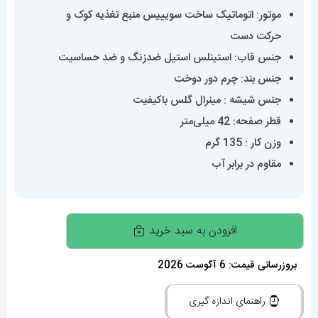
موتور: اتوماتیک ساخت سویییس منبع تغذیه کوک و
حرکت دست
جنس قاب: استینلس استیل ضدزنگ و ضد حساسیت
جنس بند: چرم دور دوخت
جنس شیشه : مینرال گلس باکیفیت
قطر صفحه: 42 میلی‌متر
وزن کار : 135 گرم
مقاوم در برابر آب
ساعت
افزودن به سبد خرید
پتک
فیلیپ
بروزرسانی قیمت: 6 آگوست 2026
مردانه
راهنمای اندازه گیری
دی