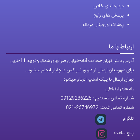
درباره اقای خاص
پرسش های رایج
پوشاک اورجینال مردانه
ارتباط با ما
آدرس دفتر: تهران-سعادت آباد-خیابان صرافهای شمالی-کوچه 11-غربی
برای شهرستان ارسال از طریق تیپاکس یا چاپار انجام میشود .
تهران ارسال با پیک اسنپ انجام میشود .
راه های ارتباطی
شماره تماس مستقیم :
09129236225
شماره تماس ثابت:
26746972
-021
تلگرام
پیج ساعت