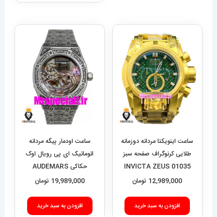
ساعت اینویکتا مردانه دوزمانه
ساعت اودمار پیگه مردانه
طلایی کرنوگراف صفحه سبز
اتوماتیک ای پی رویال اوک
01035 INVICTA ZEUS
حکاکی AUDEMARS
PIGUET ROYAL Oak
12,989,000
تومان
19,989,000
تومان
020693
افزودن به سبد خرید
افزودن به سبد خرید