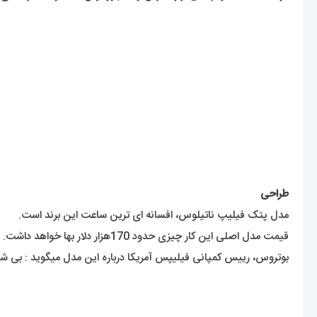
گالری مستر اسپشیال ارائه دهنده ی متنوع ترین ساعت های این برند ب
در اینجا قصد داریم یکی از زیباترین و مشهور ترین محصولات مردانه ی ا
طراحی
مدل پتک فیلیپ ناتیلوس، افسانه ای ترین ساعت این برند است.
قیمت مدل اصلی این کار چیزی حدود 170هزار دلار بها خواهد داشت. البته اگر از فلزاتی گران بها به غیر از استیل در ساخت آن استفاده شود، قطعا قیمت بیشتری به خود خواهد دید.
بوتروس، رییس کمپانی فیلیپس آمریکا درباره این مدل میگوید : بی شک