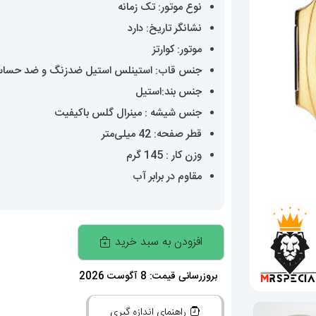
نوع موتور: تک زمانه
نشانگر تاریخ: دارد
موتور: کوارتز
جنس قاب: استینلس استیل ضدزنگ و ضد حسا
جنس بند:استیل
جنس شیشه : مینرال گلس باکیفیت
قطر صفحه: 42 میلی‌متر
وزن کار : 145 گرم
مقاوم در برابر آب
ساعت
افزودن به سبد خرید
پتک
فیلیپ
بروزرسانی قیمت: 8 آگوست 2026
مردانه
راهنمای اندازه گیری