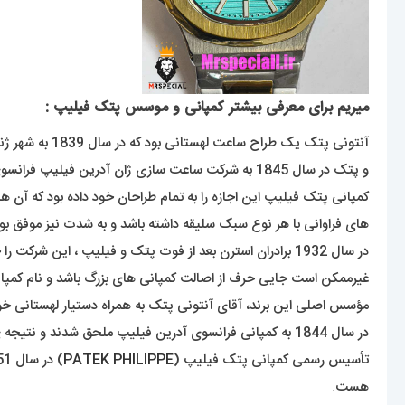
میریم برای معرفی بیشتر کمپانی و موسس پتک فیلیپ :
و پتک در سال 1845 به شرکت ساعت سازی ژان آدرین فیلیپ فرانسوی ملحق شد و نتیجه ی این همکاری برند پتک فیلیپ بود که در سال 1851 تاسیس شد .
کمپانی پتک فیلیپ این اجازه را به تمام طراحان خود داده بود که آن ه
های فراوانی با هر نوع سبک سلیقه داشته باشد و به شدت نیز موفق بود
در سال 1932 برادران استرن بعد از فوت پتک و فیلیپ ، این شرکت را خریداری کردند و نام این شرکت را به ( پتک فیلیپ اس ای ) تغییر دادند .
غیرممکن است جایی حرف از اصالت کمپانی های بزرگ باشد و نام کمپانی پ
در سال 1844 به کمپانی فرانسوی آدرین فیلیپ ملحق شدند و نتیجه ی این شراکت یکسال بیشتر به طول نینجامید.
تأسیس رسمی کمپانی پتک فیلیپ (
PATEK PHILIPPE
هست.