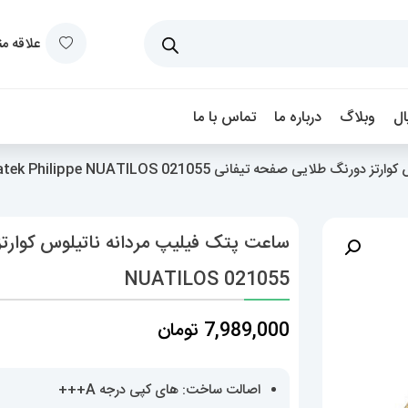
علاقه م
ل
وبلاگ
درباره ما
تماس با ما
لایی صفحه تیفانی Patek Philippe NUATILOS 021055
NUATILOS 021055
7,989,000
تومان
اصالت ساخت: های کپی درجه A+++