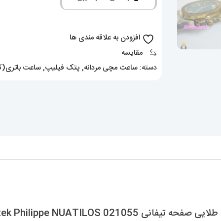
ناتیلوس
کوارتز
دورنگ
افزودن به علاقه مندی ها
طلایی
مقایسه
صفحه
دسته:
ساعت مچی مردانه
,
پتک فیلیپ
,
ساعت باتری(کو
تیفانی
Patek
Philippe
NUATILOS
021055
عدد
Patek Philippe NUATILOS 0210