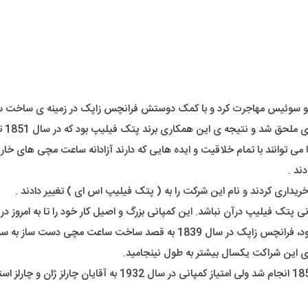
ا می توانند با تمام خلاقیت و ایده هایی که دارند آزادانه ساعت مچی های خ
ند .
تک فیلیپ درآن نباشد. این کمپانی بزرگ و اصیل کار خود را تا به امروز در 
مؤسس اصلی این برند، آقای آنتونی پتک به همراه دستیار لهستانی خود، فرانچس ز
) در سال 1851 انجام شد ولی امتیاز کمپانی در س