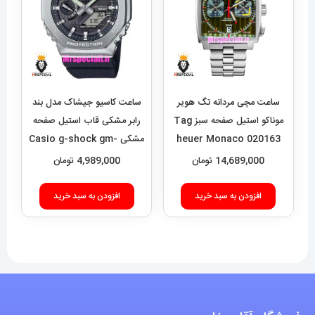
ساعت مچی مردانه تگ هویر
ساعت کاسیو جیشاک مدل بند
موناکو استیل صفحه سبز Tag
رابر مشکی قاب استیل صفحه
heuer Monaco 020163
مشکی Casio g-shock gm-
2100 021462
14,689,000
تومان
4,989,000
تومان
افزودن به سبد خرید
افزودن به سبد خرید