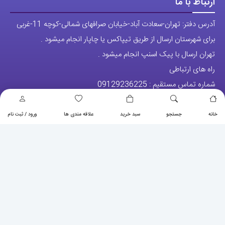
ارتباط با ما
آدرس دفتر: تهران-سعادت آباد-خیابان صرافهای شمالی-کوچه 11-غربی
برای شهرستان ارسال از طریق تیپاکس یا چاپار انجام میشود .
تهران ارسال با پیک اسنپ انجام میشود .
راه های ارتباطی
شماره تماس مستقیم :
09129236225
شماره تماس ثابت:
26746972
-021
خانه
جستجو
سبد خرید
علاقه مندی ها
ورود / ثبت نام
تلگرام
پیج ساعت
مجوزها