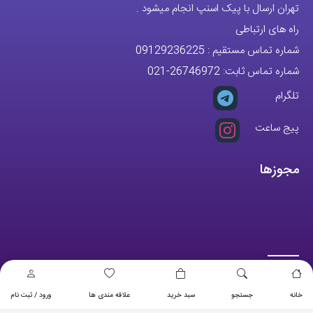
تهران ارسال با پیک اسنپ انجام میشود .
راه های ارتباطی
شماره تماس مستقیم :
09129236225
شماره تماس ثابت:
26746972
-021
تلگرام
پیج ساعت
مجوزها
خانه
جستجو
سبد خرید
علاقه مندی ها
ورود / ثبت نام