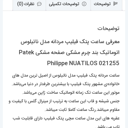
مشکی
توضیحات
توضیحات تکمیلی
نظرات (0)
Patek
Philippe
توضیحات
NUATILOS
021255
معرفی ساعت پتک فیلیپ مردانه مدل ناتیلوس
عدد
اتوماتیک بند چرم مشکی صفحه مشکی Patek
Philippe NUATILOS 021255
ساعت مردانه پتک فیلیپ مدل ناتیلوس از اصیل ترین مدل های
خانواده‌ی مشهور پتک فیلیپ با بیشترین طرفدار در دنیا می‌باشد.
موتور این ساعت تک زمانه اتوماتیک ساخت ژاپن می‌باشد.
جنس شیشه و قاب این ساعت به ترتیب از مینرال گلس با کیفیت و
مقاوم میباشد.رنگ ساعت کاملا ثابت میباشد.
عقربه های این مدل ساعت مچی پتک فیلیپ دارای قابلیت شب
تاب می باشد .