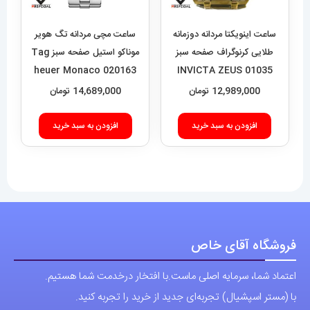
ساعت اینویکتا مردانه دوزمانه
ساعت مچی مردانه تگ هویر
طلایی کرنوگراف صفحه سبز
موناکو استیل صفحه سبز Tag
heuer Monaco 020163
01035 INVICTA ZEUS
12,989,000
تومان
14,689,000
تومان
افزودن به سبد خرید
افزودن به سبد خرید
فروشگاه آقای خاص
اعتماد شما، سرمایه اصلی ماست.با افتخار درخدمت شما هستیم.
با (مستر اسپشیال) تجربه‌ای جدید از خرید را تجربه کنید.