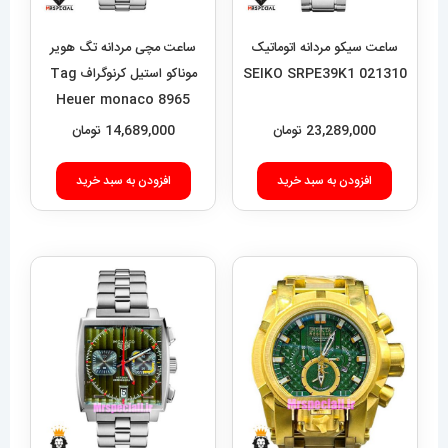
ساعت سیکو مردانه اتوماتیک
ساعت مچی مردانه تگ هویر
021310 SEIKO SRPE39K1
موناکو استیل کرنوگراف Tag
Heuer monaco 8965
23,289,000
تومان
14,689,000
تومان
افزودن به سبد خرید
افزودن به سبد خرید