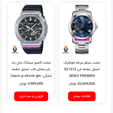
ساعت سیکو مردانه اتوماتیک
ساعت کاسیو جیشاک مدل بند
استیل صفحه ابی 021312
رابر مشکی قاب استیل صفحه
SEIKO PREMIER
مشکی Casio g-shock gm-
2100 021462
20,669,000
تومان
4,989,000
تومان
اطلاعات بیشتر
افزودن به سبد خرید