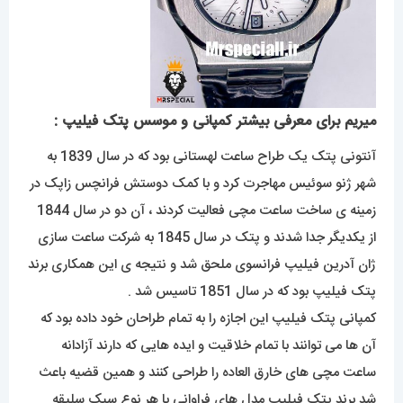
میریم برای معرفی بیشتر کمپانی و موسس پتک فیلیپ :
آنتونی پتک یک طراح ساعت لهستانی بود که در سال 1839 به
شهر ژنو سوئیس مهاجرت کرد و با کمک دوستش فرانچس زاپک در
زمینه ی ساخت ساعت مچی فعالیت کردند ، آن دو در سال 1844
از یکدیگر جدا شدند و پتک در سال 1845 به شرکت ساعت سازی
ژان آدرین فیلیپ فرانسوی ملحق شد و نتیجه ی این همکاری برند
پتک فیلیپ بود که در سال 1851 تاسیس شد .
کمپانی پتک فیلیپ این اجازه را به تمام طراحان خود داده بود که
آن ها می توانند با تمام خلاقیت و ایده هایی که دارند آزادانه
ساعت مچی های خارق العاده را طراحی کنند و همین قضیه باعث
شد برند پتک فیلیپ مدل های فراوانی با هر نوع سبک سلیقه