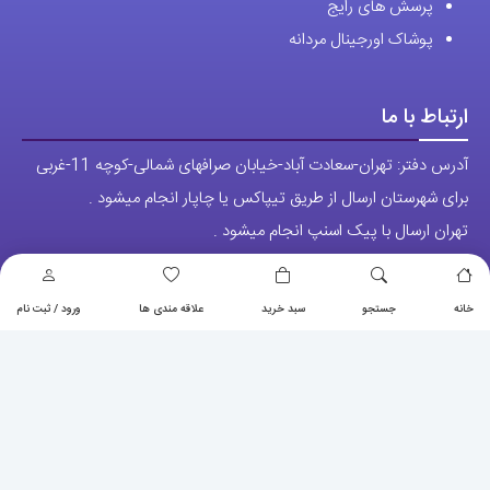
پرسش های رایج
پوشاک اورجینال مردانه
ارتباط با ما
آدرس دفتر: تهران-سعادت آباد-خیابان صرافهای شمالی-کوچه 11-غربی
برای شهرستان ارسال از طریق تیپاکس یا چاپار انجام میشود .
تهران ارسال با پیک اسنپ انجام میشود .
راه های ارتباطی
شماره تماس مستقیم :
09129236225
خانه
جستجو
سبد خرید
علاقه مندی ها
ورود / ثبت نام
شماره تماس ثابت:
26746972
-021
تلگرام
پیج ساعت
مجوزها