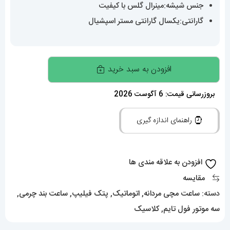
جنس شیشه:مینرال گلس با کیفیت
گارانتی:یکسال گارانتی مستر اسپشیال
ساعت
افزودن به سبد خرید
مردانه
پتک
بروزرسانی قیمت: 6 آگوست 2026
فیلیپ
راهنمای اندازه گیری
ناتیلوس
اتوماتیک
Patek
افزودن به علاقه مندی ها
Philippe
مقایسه
NUATILOS
دسته:
ساعت مچی مردانه
,
اتوماتیک
,
پتک فیلیپ
,
ساعت بند چرمی
,
020513
سه موتور فول تایم
,
کلاسیک
عدد