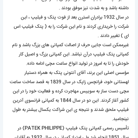
داشته باشد و به شدت نیز موفق بودند .
در سال 1932 برادران استرن بعد از فوت پتک و فیلیپ ، این
شرکت را خریداری کردند و نام این شرکت را به ( پتک فیلیپ اس
ای ) تغییر دادند .
غیرممکن است جایی حرف از اصالت کمپانی های بزرگ باشد و نام
کمپانی پتک فیلیپ درآن نباشد. این کمپانی بزرگ و اصیل کار
خودش را تا به امروز در تولید انواع ساعت مچی ادامه داده.
مؤسس اصلی این برند، آقای آنتونی پتک به همراه دستیار
لهستانی خود، فرانچس زاپک در سال 1839 به قصد ساخت ساعت
مچی دست ساز به سوییس مهاجرت کرده و فعالیت خود را در این
کشور آغاز کردند. این دو در سال 1844 به کمپانی فرانسوی آدرین
فیلیپ ملحق شدند و نتیجه ی این شراکت یکسال بیشتر به طول
نینجامید.
تأسیس رسمی کمپانی پتک فیلیپ (
PATEK PHILIPPE
) در
سال 1851 انجام شد ولی امتیاز کمپانی در سال 1932 به آقایان