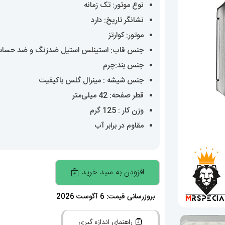
نوع موتور: تک زمانه
نشانگر تاریخ: دارد
موتور: کوارتز
جنس قاب: استینلس استیل ضدزنگ و ضد حسا
جنس بند:چرم
جنس شیشه : مینرال گلس باکیفیت
قطر صفحه: 42 میلی‌متر
وزن کار : 125 گرم
مقاوم در برابر آب
ساعت
افزودن به سبد خرید
مچی
مردانه
بروزرسانی قیمت: 6 آگوست 2026
پتک
راهنمای اندازه گیری