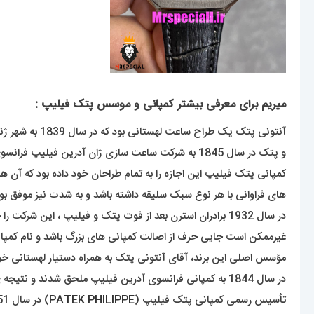
میریم برای معرفی بیشتر کمپانی و موسس پتک فیلیپ :
و پتک در سال 1845 به شرکت ساعت سازی ژان آدرین فیلیپ فرانسوی ملحق شد و نتیجه ی این همکاری برند پتک فیلیپ بود که در سال 1851 تاسیس شد .
کمپانی پتک فیلیپ این اجازه را به تمام طراحان خود داده بود که آن ه
های فراوانی با هر نوع سبک سلیقه داشته باشد و به شدت نیز موفق بود
در سال 1932 برادران استرن بعد از فوت پتک و فیلیپ ، این شرکت را خریداری کردند و نام این شرکت را به ( پتک فیلیپ اس ای ) تغییر دادند .
غیرممکن است جایی حرف از اصالت کمپانی های بزرگ باشد و نام کمپانی پ
در سال 1844 به کمپانی فرانسوی آدرین فیلیپ ملحق شدند و نتیجه ی این شراکت یکسال بیشتر به طول نینجامید.
تأسیس رسمی کمپانی پتک فیلیپ (
PATEK PHILIPPE