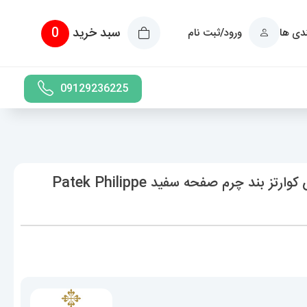
سبد خرید
0
ندی ها
ورود/ثبت نام
09129236225
ساعت مچی مردانه پتک فیلیپ کوبیتوس کوارتز بند چرم صفحه سفید Patek Philippe