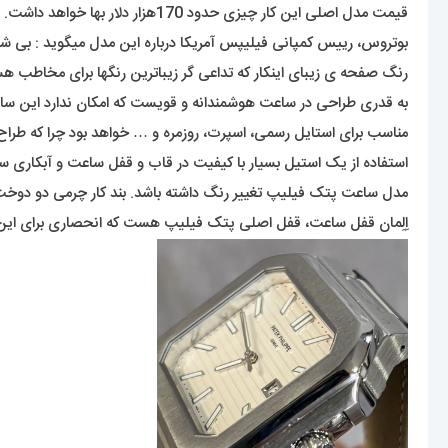
قیمت مدل اصلی این کار چیزی حدود 170هزار دلار بها خواهد داشت. البته اگر از فلزاتی گران بها به غیر از استیل در ساخت آن استفاده شود، قطعا قیمت بیشتری به خود خواهد دید.
بوتروس، رییس کمپانی فیلیپس آمریکا درباره این مدل میگوید : بی شک
رنگ صفحه ی زیبای اینکار که تداعی گر زیباترین رنگها برای مخاط
به قدری طراحی در ساعت هوشمندانه و قویست که امکان ندارد این ساع
مناسب برای استایل رسمی، اسپرت، روزمره و … خواهد بود چرا که طرا
استفاده از یک استیل بسیار با کیفیت در قاب و قفل ساعت و آبکاری س
مدل ساعت پتک فیلیپ تغییر رنگ داشته باشد. بند کار چرمی دو دوخت
اِلِمان قفل ساعت، قفل اصلی پتک فیلیپ هست که انحصاری برای این ب