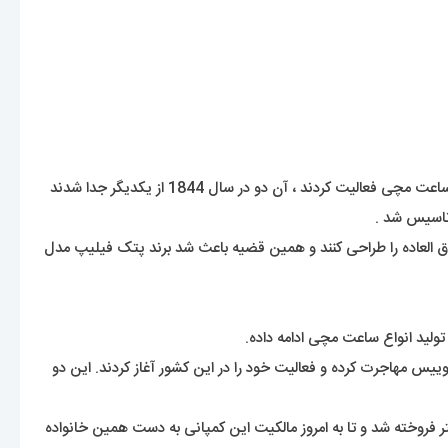
آنتونی پتک یک طراح ساعت لهستانی بود که در سال 1839 به شهر ژنو سوئیس مهاجرت کرد و با کمک دوستش فرانچس زاپک در زمینه ی ساخت ساعت مچی فعالیت کردند ، آن دو در سال 1844 از یکدیگر جدا شدند
ارق العاده را طراحی کنند و همین قضیه باعث شد برند پتک فیلیپ مدل
تولید انواع ساعت مچی ادامه داده.
اپک در سال 1839 به قصد ساخت ساعت مچی دست ساز به سوییس مهاجرت کرده و فعالیت خود را در این کشور آغاز کردند. این دو
ال 1932 به آقایان چارلز ژان و چارلز استر فروخته شد و تا به امروز مالکیت این کمپانی به دست همین خانواده