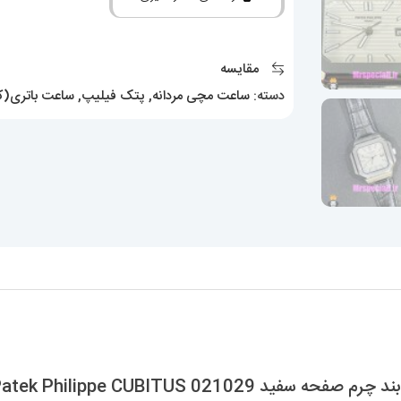
فیلیپ
کوبیتوس
کوارتز
مقایسه
بند
دسته:
ساعت مچی مردانه
,
پتک فیلیپ
,
ساعت باتری(کو
چرم
صفحه
سفید
Patek
Philippe
CUBITUS
021029
عدد
Patek Philippe CUBITUS 021