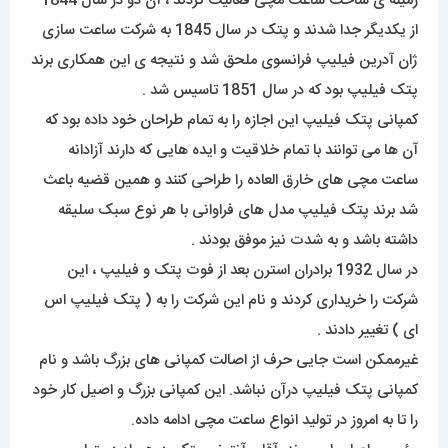
زمینه ی ساخت ساعت مچی فعالیت کردند ، آن دو در سال 1844
از یکدیگر جدا شدند و پتک در سال 1845 به شرکت ساعت سازی
ژان آدرین فیلیپ فرانسوی ملحق شد و نتیجه ی این همکاری برند
پتک فیلیپ بود که در سال 1851 تاسیس شد .
کمپانی پتک فیلیپ این اجازه را به تمام طراحان خود داده بود که
آن ها می توانند با تمام خلاقیت و ایده هایی که دارند آزادانه
ساعت مچی های خارق العاده را طراحی کنند و همین قضیه باعث
شد برند پتک فیلیپ مدل های فراوانی با هر نوع سبک سلیقه
داشته باشد و به شدت نیز موفق بودند .
در سال 1932 برادران استرن بعد از فوت پتک و فیلیپ ، این
شرکت را خریداری کردند و نام این شرکت را به ( پتک فیلیپ اس
ای ) تغییر دادند .
غیرممکن است جایی حرف از اصالت کمپانی های بزرگ باشد و نام
کمپانی پتک فیلیپ درآن نباشد. این کمپانی بزرگ و اصیل کار خود
را تا به امروز در تولید انواع ساعت مچی ادامه داده.