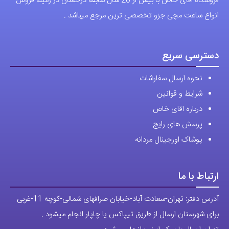
فروشگاه اقای خاص با بیش از 20 سال سابقه درخشان در زمینه فروش
انواع ساعت مچی جزو تخصصی ترین مرجع میباشد .
دسترسی سریع
نحوه ارسال سفارشات
شرایط و قوانین
درباره اقای خاص
پرسش های رایج
پوشاک اورجینال مردانه
ارتباط با ما
آدرس دفتر: تهران-سعادت آباد-خیابان صرافهای شمالی-کوچه 11-غربی
برای شهرستان ارسال از طریق تیپاکس یا چاپار انجام میشود .