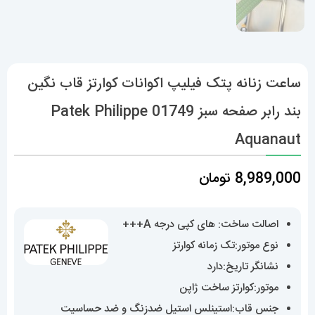
ساعت زنانه پتک فیلیپ اکوانات کوارتز قاب نگین
بند رابر صفحه سبز 01749 Patek Philippe
Aquanaut
8,989,000
تومان
اصالت ساخت: های کپی درجه A+++
نوع موتور:تک زمانه کوارتز
نشانگر تاریخ:دارد
موتور:کوارتز ساخت ژاپن
جنس قاب:استینلس استیل ضدزنگ و ضد حساسیت