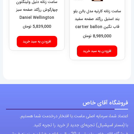
چهارگوش رزگلد صفحه سبز
ساعت زنانه کارتیه مدل بالن بلو
Daniel Wellington
بند استیل رزگلد صفحه سفید
Quadro 421
5,839,000
تومان
قاب نگین cartier ballon
bleu 020909
8,989,000
تومان
افزودن به سبد خرید
افزودن به سبد خرید
فروشگاه آقای خاص
اعتماد شما، سرمایه اصلی ماست.با افتخار درخدمت شما هستیم.
با (مستر اسپشیال) تجربه‌ای جدید از خرید را تجربه کنید.