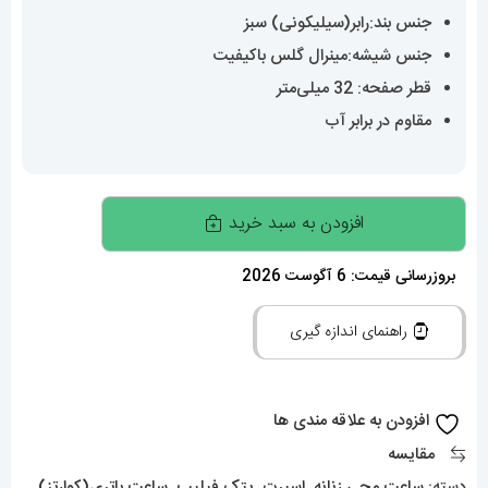
جنس بند:رابر(سیلیکونی) سبز
جنس شیشه:مینرال گلس باکیفیت
قطر صفحه: 32 میلی‌متر
مقاوم در برابر آب
ساعت
افزودن به سبد خرید
زنانه
پتک
بروزرسانی قیمت: 6 آگوست 2026
فیلیپ
راهنمای اندازه گیری
اکوانات
کوارتز
قاب
افزودن به علاقه مندی ها
نگین
مقایسه
بند
دسته:
ساعت مچی زنانه
,
اسپرت
,
پتک فیلیپ
,
ساعت باتری(کوارتز)
,