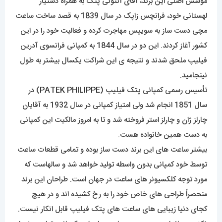
مؤسس اصلی این برند، آقای آنتونی پتک به همراه دستیار
لهستانی خود، فرانچس زاپک در سال 1839 به قصد ساخت ساعت
مچی دست ساز به سوییس مهاجرت کرده و فعالیت خود را در این
کشور آغاز کردند. این دو در سال 1844 به کمپانی فرانسوی آدرین
فیلیپ ملحق شدند و نتیجه ی این شراکت یکسال بیشتر به طول
نینجامید.
تأسیس رسمی کمپانی پتک فیلیپ (
PATEK PHILIPPE
) در
سال 1851 انجام شد ولی امتیاز کمپانی در سال 1932 به آقایان
چارلز ژان و چارلز استر فروخته شد و تا به امروز مالکیت این کمپانی
به دست همین خانواده هست.
بیشتر ساعت های این برند دست ساز بوده و تمامی قطعات ساعت
توسط خود کمپانی بدون واسطه تولید خواهد شد و سالهاست که
مورد توجه کلکسیونر های ساعت در جهان است. طراحان این برند
منحصراً طراحی های خاص خود را به رخ کشیده اند و در هیچ
کجای دنیا زیبایی های ساعت های پتک فیلیپ قابل انکار نیست.