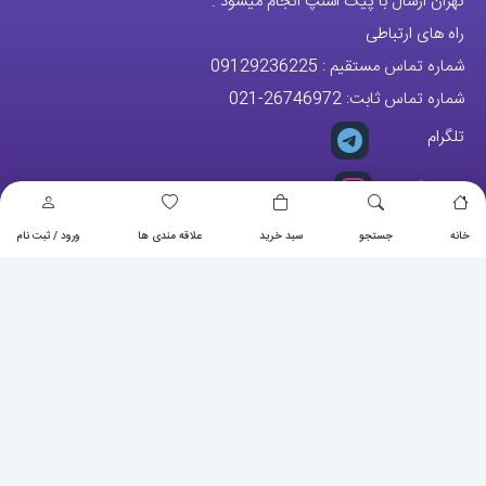
تهران ارسال با پیک اسنپ انجام میشود .
راه های ارتباطی
شماره تماس مستقیم :
09129236225
شماره تماس ثابت:
26746972
-021
تلگرام
پیج ساعت
خانه
جستجو
سبد خرید
علاقه مندی ها
ورود / ثبت نام
مجوزها
تمام حقوق مادی و معنوی این وبسایت متعلق به فروشگاه آقای خاص می