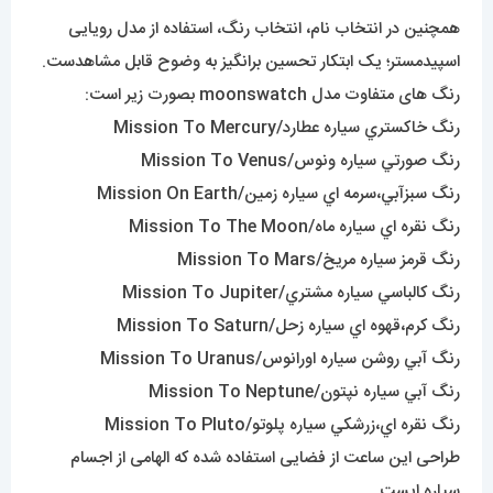
همچنین در انتخاب نام، انتخاب رنگ، استفاده از مدل رویایی
اسپیدمستر؛ یک ابتکار تحسین برانگیز به وضوح قابل مشاهدست.
رنگ های متفاوت مدل moonswatch بصورت زیر است:
رنگ خاکستري سياره عطارد/Mission To Mercury
رنگ صورتي سياره ونوس/Mission To Venus
رنگ سبزآبي،سرمه اي سياره زمين/Mission On Earth
رنگ نقره اي سياره ماه/Mission To The Moon
رنگ قرمز سياره مريخ/Mission To Mars
رنگ کالباسي سياره مشتري/Mission To Jupiter
رنگ کرم،قهوه اي سياره زحل/Mission To Saturn
رنگ آبي روشن سياره اورانوس/Mission To Uranus
رنگ آبي سياره نپتون/Mission To Neptune
رنگ نقره اي،زرشکي سياره پلوتو/Mission To Pluto
طراحی این ساعت از فضایی استفاده شده که الهامی از اجسام
سیاره ایست