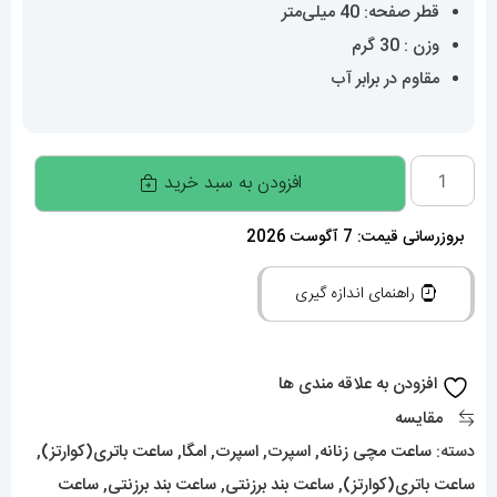
قطر صفحه: 40 میلی‌متر
وزن : 30 گرم
مقاوم در برابر آب
ساعت
افزودن به سبد خرید
امگا
سواچ
بروزرسانی قیمت: 7 آگوست 2026
مدل
راهنمای اندازه گیری
مأموریت
به
ماه
افزودن به علاقه مندی ها
OmegaSwatch
مقایسه
Moonswatch
دسته:
ساعت مچی زنانه
,
اسپرت
,
اسپرت
,
امگا
,
ساعت باتری(کوارتز)
,
020469
ساعت باتری(کوارتز)
,
ساعت بند برزنتی
,
ساعت بند برزنتی
,
ساعت