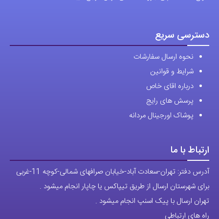
نحوه ارسال سفارشات
شرایط و قوانین
درباره اقای خاص
پرسش های رایج
پوشاک اورجینال مردانه
ارتباط با ما
آدرس دفتر: تهران-سعادت آباد-خیابان صرافهای شمالی-کوچه 11-غربی
برای شهرستان ارسال از طریق تیپاکس یا چاپار انجام میشود .
تهران ارسال با پیک اسنپ انجام میشود .
راه های ارتباطی
شماره تماس مستقیم :
09129236225
شماره تماس ثابت:
26746972
-021