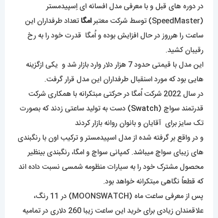
در دوره های قبل و با معرفی مدل افسانه ای اِسپیدمستر
(SpeedMaster) توسط شرکت معتبر
امگا
تعداد طرفداران این
ساعت را هرروز در حال افزایش بوده و اُمگا قدرت خود را به رخ
رقیبان کشید.
این مدل با قیمتی حدود 7 هزار دلار وارد بازار شد و یکی ازگزینه
هایی بود که مورد اسنقبال طرفداران این مدل قرار گرفت.
در سال 2022 شرکت اُمگا در حرکتی مبتکرانه با همکاری شرکت
قدرتمند سواچ (
Swatch
) دست به تولید ساعتی زدند که بصورت
تک سایز برای آقایان و بانوان روانه بازار کردند
و در واقع بر گرفته شده از مدل اسپیدمستر و ترکیب اون با رنگبندی
های زیبای سواچ میباشد. کمپانی سواچ و امگا، رنگبندی بینظیر
محصول مشترک خود را به سیارات منظومه شمسی نسبت داده اند
که قطعاً نگاهی مبتکرانه خواهد بود.
پس از معرفی ساعت ماه (MOONSWATCH) در 11 رنگ،
علاقمندان زیادی برای خرید این ساعت زیبا 260 دلاری در تمامیه