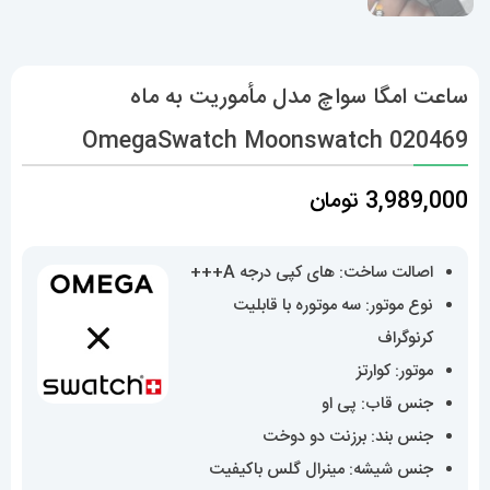
ساعت امگا سواچ مدل مأموریت به ماه
OmegaSwatch Moonswatch 020469
3,989,000
تومان
اصالت ساخت: های کپی درجه A+++
نوع موتور: سه موتوره با قابلیت
کرنوگراف
موتور: کوارتز
جنس قاب: پی او
جنس بند: برزنت دو دوخت
جنس شیشه: مینرال گلس باکیفیت