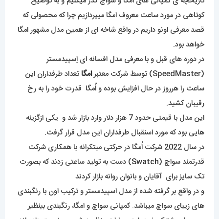
تاریخچه ی کمپانی های امگا و سواچ گذر میکنیم و به توضیح
کوتاهی در مورد ساعت معروف امگا میپردازیم چرا که محصولی که
قصد معرفی اونو داریم در واقع شاخه ای از همین مدل مشهور امگا
خواهد بود.
در دوره های قبل و با معرفی مدل افسانه ای اِسپیدمستر
(SpeedMaster) توسط شرکت معتبر
امگا
تعداد طرفداران این
ساعت را هرروز در حال افزایش بوده و اُمگا قدرت خود را به رخ
رقیبان کشید.
این مدل با قیمتی حدود 7 هزار دلار وارد بازار شد و یکی ازگزینه
هایی بود که مورد اسنقبال طرفداران این مدل قرار گرفت.
در سال 2022 شرکت اُمگا در حرکتی مبتکرانه با همکاری شرکت
قدرتمند سواچ (
Swatch
) دست به تولید ساعتی زدند که بصورت
تک سایز برای آقایان و بانوان روانه بازار کردند
و در واقع بر گرفته شده از مدل اسپیدمستر و ترکیب اون با رنگبندی
های زیبای سواچ میباشد. کمپانی سواچ و امگا، رنگبندی بینظیر