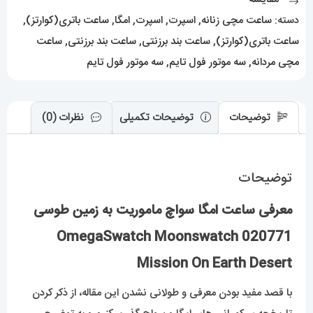
OmegaSwatch
دسته:
ساعت مچی زنانه
,
اسپرت
,
اسپرت
,
امگا
,
ساعت باتری(کوارتز)
,
Moonswatch
ساعت باتری(کوارتز)
,
ساعت بند برزنتی
,
ساعت بند برزنتی
,
ساعت
Mission
مچی مردانه
,
سه موتور فول تایم
,
سه موتور فول تایم
On
Earth
توضیحات
توضیحات تکمیلی
نظرات (0)
عدد
توضیحات
معرفی ساعت امگا سواچ ماموریت به زمین طوسی
020771 OmegaSwatch Moonswatch
Mission On Earth Desert‏
با قصد مفید بودن معرفی و طولانی نشدن این مقاله، از ذکر کردن