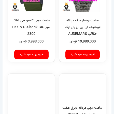
ساعت اودمار پیگه مردانه
ساعت مچی کاسیو جی شاک
اتوماتیک ای پی رویال اوک
سبز Casio G-Shock Ga-
حکاکی AUDEMARS
2300
PIGUET ROYAL Oak
19,989,000
تومان
3,998,000
تومان
020693
افزودن به سبد خرید
افزودن به سبد خرید
ساعت مچی مردانه دیزل هفت
ساعت هابلوت مردانه اتوماتیک