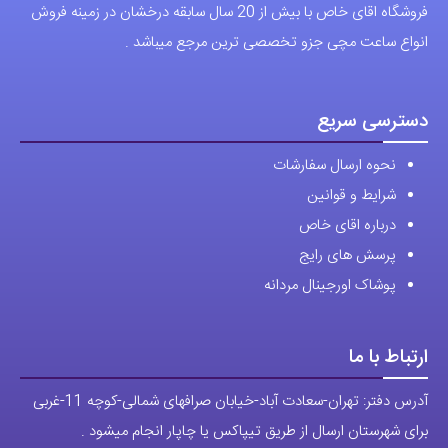
دسترسی سریع
نحوه ارسال سفارشات
شرایط و قوانین
درباره اقای خاص
پرسش های رایج
پوشاک اورجینال مردانه
ارتباط با ما
آدرس دفتر: تهران-سعادت آباد-خیابان صرافهای شمالی-کوچه 11-غربی
برای شهرستان ارسال از طریق تیپاکس یا چاپار انجام میشود .
تهران ارسال با پیک اسنپ انجام میشود .
راه های ارتباطی
شماره تماس مستقیم :
09129236225