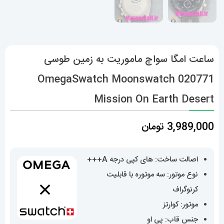
ساعت امگا سواچ ماموریت به زمین طوسی
020771 OmegaSwatch Moonswatch
Mission On Earth Desert‏
3,989,000
تومان
اصالت ساخت: های کپی درجه A+++
نوع موتور: سه موتوره با قابلیت
کرنوگراف
موتور: کوارتز
جنس قاب: پی او