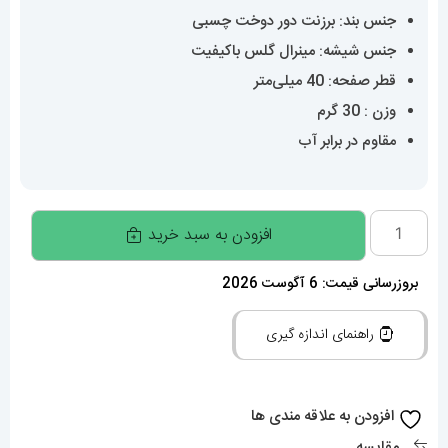
جنس بند: برزنت دور دوخت چسبی
جنس شیشه: مینرال گلس باکیفیت
قطر صفحه: 40 میلی‌متر
وزن : 30 گرم
مقاوم در برابر آب
ساعت
افزودن به سبد خرید
امگا
سواچ
بروزرسانی قیمت: 6 آگوست 2026
ماموریت
راهنمای اندازه گیری
به
زمین
طوسی
افزودن به علاقه مندی ها
020771
مقایسه