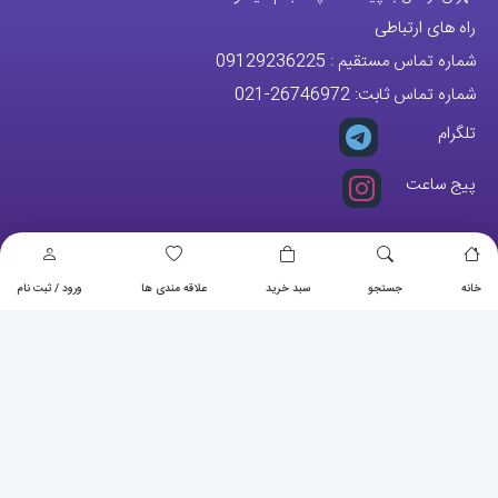
راه های ارتباطی
شماره تماس مستقیم :
09129236225
شماره تماس ثابت:
26746972
-021
تلگرام
پیج ساعت
مجوزها
خانه
جستجو
سبد خرید
علاقه مندی ها
ورود / ثبت نام
تمام حقوق مادی و معنوی این وبسایت متعلق به فروشگاه آقای خاص می