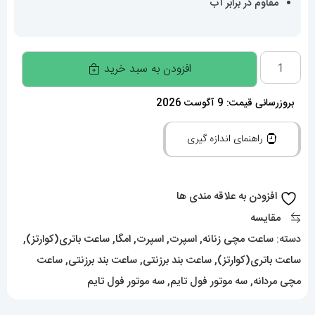
مقاوم در برابر آب
ساعت
افزودن به سبد خرید
امگا
سواچ
بروزرسانی قیمت: 9 آگوست 2026
مدل
راهنمای اندازه گیری
مأموریت
به
ماه
افزودن به علاقه مندی ها
OmegaSwatch
مقایسه
Moonphase
دسته:
ساعت مچی زنانه
,
اسپرت
,
اسپرت
,
امگا
,
ساعت باتری(کوارتز)
,
snoopy
ساعت باتری(کوارتز)
,
ساعت بند برزنتی
,
ساعت بند برزنتی
,
ساعت
020470
مچی مردانه
,
سه موتور فول تایم
,
سه موتور فول تایم
عدد