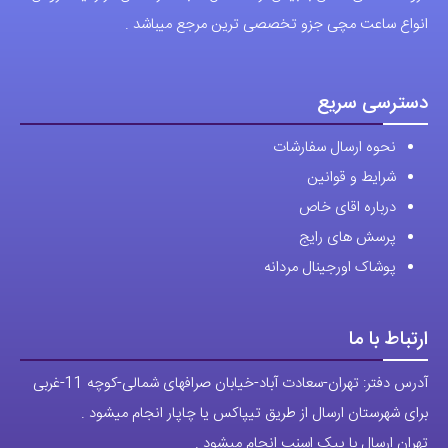
انواع ساعت مچی جزو تخصصی ترین مرجع میباشد .
دسترسی سریع
نحوه ارسال سفارشات
شرایط و قوانین
درباره اقای خاص
پرسش های رایج
پوشاک اورجینال مردانه
ارتباط با ما
آدرس دفتر: تهران-سعادت آباد-خیابان صرافهای شمالی-کوچه 11-غربی
برای شهرستان ارسال از طریق تیپاکس یا چاپار انجام میشود .
تهران ارسال با پیک اسنپ انجام میشود .