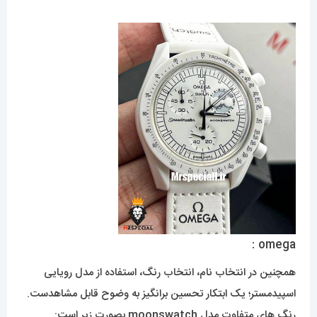
omega :
همچنین در انتخاب نام، انتخاب رنگ، استفاده از مدل رویایی
اسپیدمستر؛ یک ابتکار تحسین برانگیز به وضوح قابل مشاهدست.
رنگ های متفاوت مدل moonswatch بصورت زیر است: