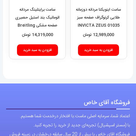
ساعت اینویکتا مردانه دوزمانه
ساعت برایتلینگ مردانه
طلایی کرنوگراف صفحه سبز
اتوماتیک بند استیل حصیری
01035 INVICTA ZEUS
صفحه مشکی Breitling
Super Ocean 020955
12,989,000
تومان
14,319,000
تومان
افزودن به سبد خرید
افزودن به سبد خرید
فروشگاه آقای خاص
اعتماد شما، سرمایه اصلی ماست.با افتخار درخدمت شما هستیم.
با (مستر اسپشیال) تجربه‌ای جدید از خرید را تجربه کنید.
فروشگاه اقای خاص با بیش از 20 سال سابقه درخشان در زمینه فروش