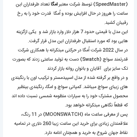
(SpeedMaster) توسط شرکت معتبر
امگا
تعداد طرفداران این
ساعت را هرروز در حال افزایش بوده و اُمگا قدرت خود را به رخ
رقیبان کشید.
این مدل با قیمتی حدود 7 هزار دلار وارد بازار شد و یکی ازگزینه
هایی بود که مورد اسنقبال طرفداران این مدل قرار گرفت.
در سال 2022 شرکت اُمگا در حرکتی مبتکرانه با همکاری شرکت
قدرتمند سواچ (
Swatch
) دست به تولید ساعتی زدند که بصورت
تک سایز برای آقایان و بانوان روانه بازار کردند
و در واقع بر گرفته شده از مدل اسپیدمستر و ترکیب اون با رنگبندی
های زیبای سواچ میباشد. کمپانی سواچ و امگا، رنگبندی بینظیر
محصول مشترک خود را به سیارات منظومه شمسی نسبت داده اند
که قطعاً نگاهی مبتکرانه خواهد بود.
پس از معرفی ساعت ماه (MOONSWATCH) در 11 رنگ،
علاقمندان زیادی برای خرید این ساعت زیبا 260 دلاری در تمامیه
نقاط جهان شروع به خرید و همچنان ادامه دارد.