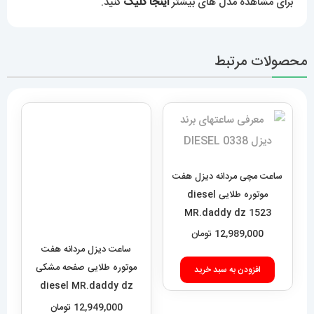
برای مشاهده مدل های بیشتر
اینجا کلیک
کنید.
محصولات مرتبط
ساعت مچی مردانه دیزل هفت
موتوره طلایی diesel
ساعت دیزل مردانه هفت
MR.daddy dz 1523
موتوره طلایی صفحه مشکی
diesel MR.daddy dz
12,989,000
تومان
01010
12,949,000
تومان
افزودن به سبد خرید
افزودن به سبد خرید