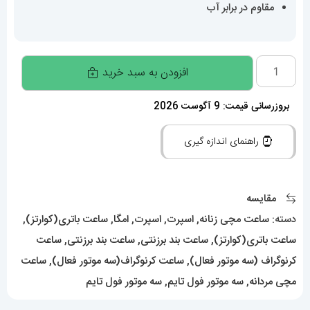
مقاوم در برابر آب
ساعت
افزودن به سبد خرید
امگا
سواچ
بروزرسانی قیمت: 9 آگوست 2026
کرنوگراف
راهنمای اندازه گیری
مشکی
021385
MOONSWATCH
مقایسه
عدد
دسته:
ساعت مچی زنانه
,
اسپرت
,
اسپرت
,
امگا
,
ساعت باتری(کوارتز)
,
ساعت باتری(کوارتز)
,
ساعت بند برزنتی
,
ساعت بند برزنتی
,
ساعت
کرنوگراف (سه موتور فعال)
,
ساعت کرنوگراف(سه موتور فعال)
,
ساعت
مچی مردانه
,
سه موتور فول تایم
,
سه موتور فول تایم