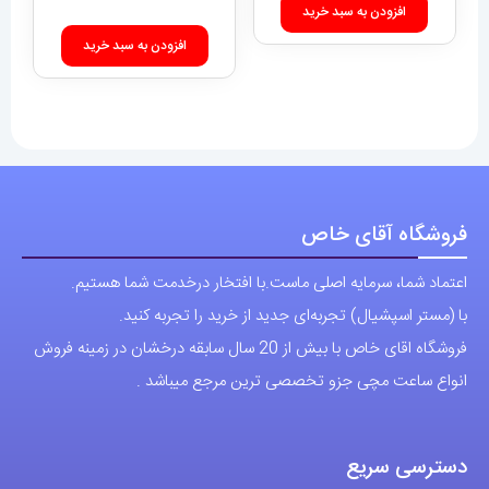
فروشگاه آقای خاص
اعتماد شما، سرمایه اصلی ماست.با افتخار درخدمت شما هستیم.
با (مستر اسپشیال) تجربه‌ای جدید از خرید را تجربه کنید.
فروشگاه اقای خاص با بیش از 20 سال سابقه درخشان در زمینه فروش
انواع ساعت مچی جزو تخصصی ترین مرجع میباشد .
دسترسی سریع
نحوه ارسال سفارشات
شرایط و قوانین