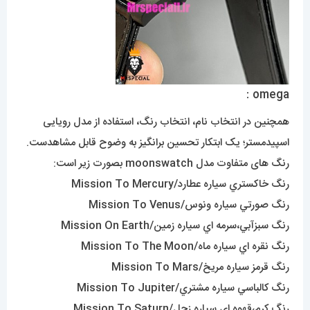
omega :
همچنین در انتخاب نام، انتخاب رنگ، استفاده از مدل رویایی
اسپیدمستر؛ یک ابتکار تحسین برانگیز به وضوح قابل مشاهدست.
رنگ های متفاوت مدل moonswatch بصورت زیر است:
رنگ خاکستري سياره عطارد/Mission To Mercury
رنگ صورتي سياره ونوس/Mission To Venus
رنگ سبزآبي،سرمه اي سياره زمين/Mission On Earth
رنگ نقره اي سياره ماه/Mission To The Moon
رنگ قرمز سياره مريخ/Mission To Mars
رنگ کالباسي سياره مشتري/Mission To Jupiter
رنگ کرم،قهوه اي سياره زحل/Mission To Saturn