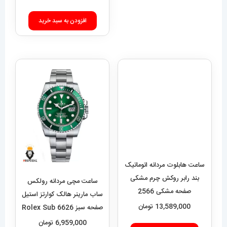
ساعت هابلوت مردانه اتوماتیک
بند رابر روکش چرم مشکی
صفحه مشکی 2566
HUBLOT BIG BANG
13,589,000
تومان
ساعت مچی مردانه رولکس
ساب مارینر هالک کوارتز استیل
افزودن به سبد خرید
صفحه سبز 6626 Rolex Sub
mariner hulk
6,959,000
تومان
افزودن به سبد خرید