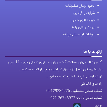
درباره اقای خاص
پرسش های رایج
پوشاک اورجینال مردانه
ارتباط با ما
آدرس دفتر: تهران-سعادت آباد-خیابان صرافهای شمالی-کوچه 11-غربی
برای شهرستان ارسال از طریق تیپاکس یا چاپار انجام میشود .
تهران ارسال با پیک اسنپ انجام میشود .
راه های ارتباطی
شماره تماس مستقیم :
09129236225
شماره تماس ثابت:
26746972
-021
تلگرام
پیج ساعت