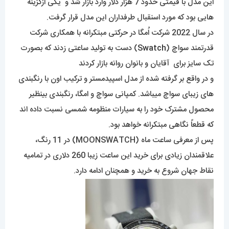
این مدل با قیمتی حدود 7 هزار دلار وارد بازار شد و یکی ازگزینه
هایی بود که مورد اسنقبال طرفداران این مدل قرار گرفت.
در سال 2022 شرکت اُمگا در حرکتی مبتکرانه با همکاری شرکت
قدرتمند سواچ (
Swatch
) دست به تولید ساعتی زدند که بصورت
تک سایز برای آقایان و بانوان روانه بازار کردند
و در واقع بر گرفته شده از مدل اسپیدمستر و ترکیب اون با رنگبندی
های زیبای سواچ میباشد. کمپانی سواچ و امگا، رنگبندی بینظیر
محصول مشترک خود را به سیارات منظومه شمسی نسبت داده اند
که قطعاً نگاهی مبتکرانه خواهد بود.
پس از معرفی ساعت ماه (MOONSWATCH) در 11 رنگ،
علاقمندان زیادی برای خرید این ساعت زیبا 260 دلاری در تمامیه
نقاط جهان شروع به خرید و همچنان ادامه دارد.