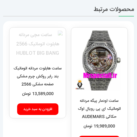
محصولات مرتبط
ساعت هابلوت مردانه اتوماتیک
بند رابر روکش چرم مشکی
صفحه مشکی 2566
HUBLOT BIG BANG
13,589,000
تومان
ساعت اودمار پیگه مردانه
اتوماتیک ای پی رویال اوک
افزودن به سبد خرید
حکاکی AUDEMARS
PIGUET ROYAL Oak
19,989,000
تومان
020693