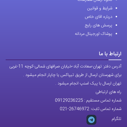
شرایط و قوانین
درباره اقای خاص
پرسش های رایج
پوشاک اورجینال مردانه
ارتباط با ما
آدرس دفتر: تهران-سعادت آباد-خیابان صرافهای شمالی-کوچه 11-غربی
برای شهرستان ارسال از طریق تیپاکس یا چاپار انجام میشود .
تهران ارسال با پیک اسنپ انجام میشود .
راه های ارتباطی
شماره تماس مستقیم :
09129236225
شماره تماس ثابت:
26746972
-021
تلگرام