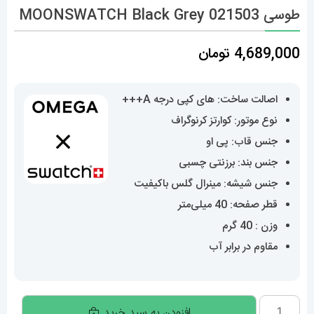
طوسی 021503 MOONSWATCH Black Grey
4,689,000
تومان
اصالت ساخت: های کپی درجه A+++
نوع موتور: کوارتز کرنوگراف
جنس قاب: پی او
جنس بند: برزنتی چسبی
جنس شیشه: مینرال گلس باکیفیت
قطر صفحه: 40 میلی‌متر
وزن : 40 گرم
مقاوم در برابر آب
ساعت
افزودن به سبد خرید