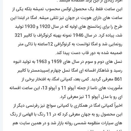
افراد زیادی از این برند استفاده میکنند .
این ساعت فقط یک محصول لوکس محسوب نمیشه بلکه یکی از
ساعت های دارای هویت در جهان نیز تلقی میشه. امگا در ابتدا این
طرح را برای زمانسنج های اولیه که در سال 1920 و 1930 تولید
شد، پیاده کرد. در سال 1946 نمونه بهینه کرنوگراف با کالیبر 321
رونمایی شد و امگا توانست به کرنوگرافی 12ساعته با تاکی متر
ضمیمه شده به دور قاب دست پیدا کند.
نسل های دوم و سوم در سال های 1959 و 1963 به تولید انبوه
رسید و شاهکار افسانه ای امگا نسل چهارم اِسپیدمستر با کالیبر
861 معرفی گردید. کمی بعد، کمپانی امگا، به افتخار برخی از
مأموریت های ناسا از جمله آپولو 11 و آپولو 13، این ساعت افسانه
ای رو با مدل آپولو 11 نیز معرفی کرد.
اخیراً کمپانی امگا در همکاری با کمپانی سواچ نیز رفرنسی دیگر از
این محصول رو به جهان معرفی کرد که در 11 رنگ با الهامی از رنگ
های سیارات منظومه شمسی روانه بازار شد و در همین سایت هم