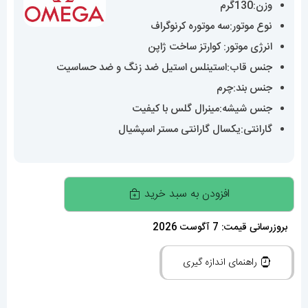
وزن:130گرم
نوع موتور:سه موتوره کرنوگراف
انرژی موتور: کوارتز ساخت ژاپن
جنس قاب:استینلس استیل ضد زنگ و ضد حساسیت
جنس بند:چرم
جنس شیشه:مینرال گلس با کیفیت
گارانتی:یکسال گارانتی مستر اسپشیال
ساعت
افزودن به سبد خرید
مچی
مردانه
بروزرسانی قیمت: 7 آگوست 2026
امگا
راهنمای اندازه گیری
اسپید
مستر