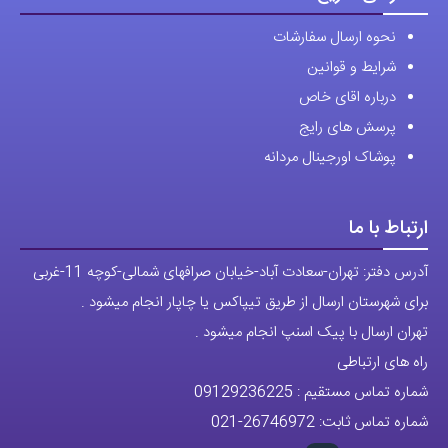
نحوه ارسال سفارشات
شرایط و قوانین
درباره اقای خاص
پرسش های رایج
پوشاک اورجینال مردانه
ارتباط با ما
آدرس دفتر: تهران-سعادت آباد-خیابان صرافهای شمالی-کوچه 11-غربی
برای شهرستان ارسال از طریق تیپاکس یا چاپار انجام میشود .
تهران ارسال با پیک اسنپ انجام میشود .
راه های ارتباطی
شماره تماس مستقیم :
09129236225
شماره تماس ثابت:
26746972
-021