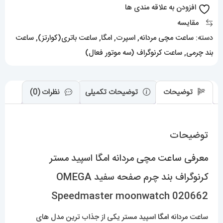
کرنوگراف
افزودن به علاقه مندی ها
بند
مقایسه
چرم
دسته:
ساعت مچی مردانه
,
اسپرت
,
امگا
,
ساعت باتری(کوارتز)
,
ساعت
صفحه
بند چرمی
,
ساعت کرنوگراف (سه موتور فعال)
سفید
OMEGA
Speedmaster
توضیحات
توضیحات تکمیلی
نظرات (0)
moonwatch
020662
توضیحات
عدد
معرفی ساعت مچی مردانه امگا اسپید مستر
کرنوگراف بند چرم صفحه سفید OMEGA
Speedmaster moonwatch 020662
ساعت مردانه
امگا
اسپید مستر یکی از جذاب ترین مدل های