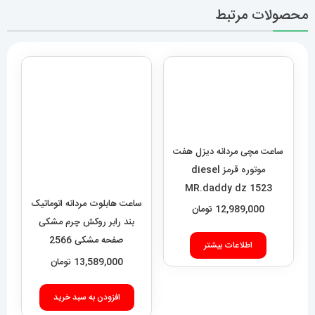
محصولات مرتبط
ساعت مچی مردانه دیزل هفت
ساعت هابلوت مردانه اتوماتیک
موتوره قرمز diesel
بند رابر روکش چرم مشکی
MR.daddy dz 1523
صفحه مشکی 2566
HUBLOT BIG BANG
12,989,000
تومان
13,589,000
تومان
اطلاعات بیشتر
افزودن به سبد خرید