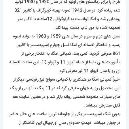
طرح را برای زمانسنج های اولیه که در سال 1920 و 1930 تولید
شد، پیاده کرد. در سال 1946 نمونه بهینه کرنوگراف با کالیبر 321
رونمایی شد و امگا توانست به کرنوگرافی 12ساعته با تاکی متر
ضمیمه شده به دور قاب دست پیدا کند.
نسل های دوم و سوم در سال های 1959 و 1963 به تولید انبوه
رسید و شاهکار افسانه ای امگا نسل چهارم اِسپیدمستر با کالیبر
861 معرفی گردید. کمی بعد، کمپانی امگا، به افتخار برخی از
مأموریت های ناسا از جمله آپولو 11 و آپولو 13، این ساعت افسانه
ای رو با مدل آپولو 11 نیز معرفی کرد.
اخیراً کمپانی امگا در همکاری با کمپانی سواچ نیز رفرنسی دیگر از
این محصول رو به جهان معرفی کرد که در 11 رنگ با الهامی از رنگ
های سیارات منظومه شمسی روانه بازار شد و در همین سایت هم
قابل سفارش میباشد.
بدون شک اِسپیدمستر یکی از جاودانه ترین ساعت های حال حاضر
در جهان میباشد. قیمتِ حدودی مدلِ اورجینالِ این شاهکار از