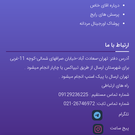
پرسش های رایج
پوشاک اورجینال مردانه
ارتباط با ما
آدرس دفتر: تهران-سعادت آباد-خیابان صرافهای شمالی-کوچه 11-غربی
برای شهرستان ارسال از طریق تیپاکس یا چاپار انجام میشود .
تهران ارسال با پیک اسنپ انجام میشود .
راه های ارتباطی
شماره تماس مستقیم :
09129236225
شماره تماس ثابت:
26746972
-021
تلگرام
پیج ساعت