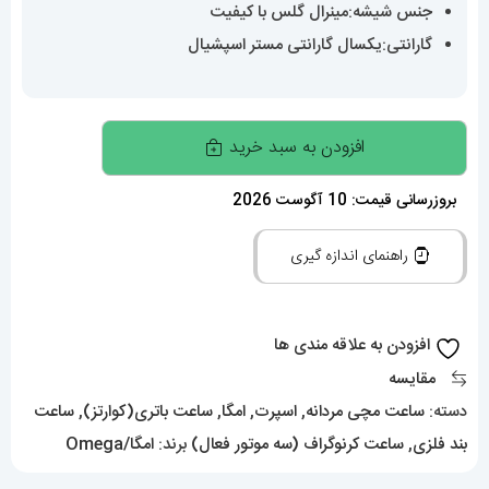
جنس شیشه:مینرال گلس با کیفیت
گارانتی:یکسال گارانتی مستر اسپشیال
ساعت
افزودن به سبد خرید
امگا
مردانه
بروزرسانی قیمت: 10 آگوست 2026
مدل
راهنمای اندازه گیری
اسپید
مستر
کرنوگراف
افزودن به علاقه مندی ها
مشکی
مقایسه
OMEGA
دسته:
ساعت مچی مردانه
,
اسپرت
,
امگا
,
ساعت باتری(کوارتز)
,
ساعت
Speed
بند فلزی
,
ساعت کرنوگراف (سه موتور فعال)
برند:
امگا/Omega
master