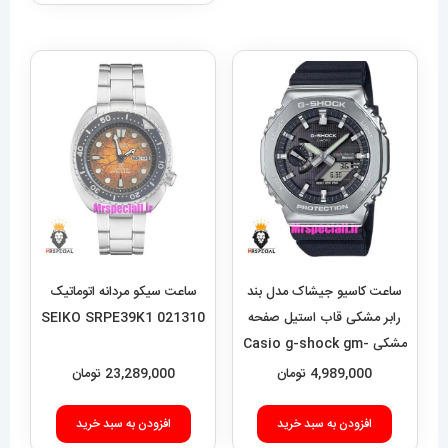
ساعت کاسیو جیشاک مدل بند
ساعت سیکو مردانه اتوماتیک
رابر مشکی قاب استیل صفحه
021310 SEIKO SRPE39K1
مشکی Casio g-shock gm-
2100 021462
4,989,000
تومان
23,289,000
تومان
افزودن به سبد خرید
افزودن به سبد خرید