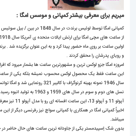
میریم برای معرفی بیشتر کمپانی و موسس امگا :
کمپانی امگا توسط لوئیس برندت در سال 1848 در بین / بیل سوئیس تاسیس شد که این برند زیر مجموعه ی گروه سواچ است .
و رویای پدرشان را محقق کردند .
امروزه امگا جزو لوکس ترین و مشهورترین ساعت ها بشمار میرود که افراد ز
سال 1946 نمونه بهینه کرنوگراف با کالیبر 321 رونمایی شد و امگا توانست به کرنوگرافی 12ساعته با تاکی متر ضمیمه شده به دور قاب دست پیدا کند.
آپولو 11 و آپولو 13، این ساعت افسانه ای رو با مدل آپولو 11 نیز معرفی کرد.
میباشد.
بدون شک اِسپیدمستر یکی از جاودانه ترین ساعت های حال حاضر در جها