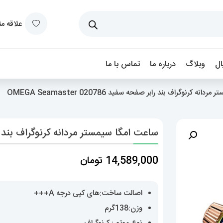
علاقه م
ل
وبلاگ
درباره ما
تماس با ما
 کرنوگراف بند رابر صفحه سفید OMEGA Seamaster 020786
ساعت امگا سیمستر مردانه کرنوگراف بند رابر صفحه سفید 
14,589,000
تومان
اصالت ساخت:های کپی درجه A+++
وزن:138گرم