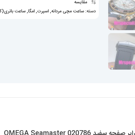
مقایسه
سفید
دسته:
ساعت مچی مردانه
,
اسپرت
,
امگا
,
ساعت باتری(کو
OMEGA
Seamaster
020786
عدد
OMEGA Seamaster 02078