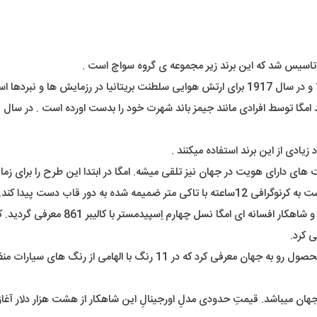
یادی از این برند استفاده میکنند .
نسل های دوم و سوم در سال های 1959 و 63
اخیراً کمپانی امگا در همکاری با کمپانی سواچ نیز رفرنسی دیگر از این محصول
ن میباشد. قیمتِ حدودی مدلِ اورجینالِ این شاهکار از هشت هزار دلار آغاز