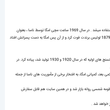
از ساعت های مچی امگا برای ارتش ایالات متحده ی آمریکا سال 1918 و در سال 1917 برای ارتش هوایی سلطنت بریتانیا در رزمایش ها و نبردها استفاده میشد . در سال 1969 ساعت مچی امگا توسط ناسا ، بعنوان
اولین ساعت بر روی ماه حضور پیدا کرد و به این عنوان برگزیده شد . برند امگا توسط افرادی مانند جیمز باند شهرت خود را بدست اورده است . در سال 1879 لوئیس برندت فوت کرد و از آن پس امگا به دست پسرانش افتاد
این ساعت فقط یک محصول لوکس محسوب نمیشه بلکه یکی از ساعت های دارای هویت در جهان نیز تلقی میشه. امگا در ابتدا این طرح را برای زمانسنج های اولیه که در سال 1920 و 1930 تولید شد، پیاده کرد. در
19 به تولید انبوه رسید و شاهکار افسانه ای امگا نسل چهارم اِسپیدمستر با کالیبر 861 معرفی گردید. کمی بعد، کمپانی امگا، به افتخار برخی از مأموریت های ناسا از جمله
 رو به جهان معرفی کرد که در 11 رنگ با الهامی از رنگ های سیارات منظومه شمسی روانه بازار شد و در همین سایت هم قابل سفارش
 خواهد شد .