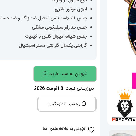
نوع موتور: کرنوگراف
انرژی موتور: باتری
جنس قاب:استینلس استیل ضد زنگ و ضد حسا
جنس بند:رابر سیلیکونی مشکی
جنس شیشه:مینرال گلس با کیفیت
گارانتی:یکسال گارانتی مستر اسپشیال
ساعت
افزودن به سبد خرید
امگا
سیمستر
بروزرسانی قیمت: 8 آگوست 2026
مردانه
راهنمای اندازه گیری
کرنوگراف
بند
رابر
افزودن به علاقه مندی ها
صفحه