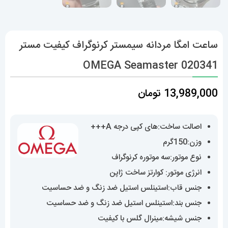
ساعت امگا مردانه سیمستر کرنوگراف کیفیت مستر
OMEGA Seamaster 020341
13,989,000
تومان
اصالت ساخت:های کپی درجه A+++
وزن:150گرم
نوع موتور:سه موتوره کرنوگراف
انرژی موتور: کوارتز ساخت ژاپن
جنس قاب:استینلس استیل ضد زنگ و ضد حساسیت
جنس بند:استینلس استیل ضد زنگ و ضد حساسیت
جنس شیشه:مینرال گلس با کیفیت