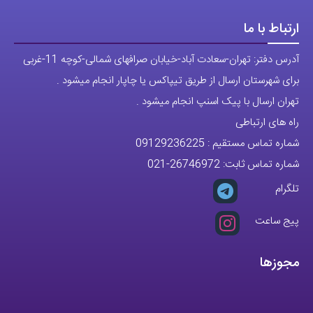
آدرس دفتر: تهران-سعادت آباد-خیابان صرافهای شمالی-کوچه 11-غربی
برای شهرستان ارسال از طریق تیپاکس یا چاپار انجام میشود .
تهران ارسال با پیک اسنپ انجام میشود .
راه های ارتباطی
شماره تماس مستقیم :
09129236225
شماره تماس ثابت:
26746972
-021
تلگرام
پیج ساعت
مجوزها