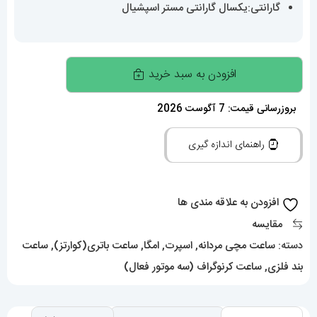
گارانتی:یکسال گارانتی مستر اسپشیال
ساعت
افزودن به سبد خرید
امگا
مردانه
بروزرسانی قیمت: 7 آگوست 2026
سیمستر
راهنمای اندازه گیری
کرنوگراف
کیفیت
مستر
افزودن به علاقه مندی ها
OMEGA
مقایسه
Seamaster
دسته:
ساعت مچی مردانه
,
اسپرت
,
امگا
,
ساعت باتری(کوارتز)
,
ساعت
020341
بند فلزی
,
ساعت کرنوگراف (سه موتور فعال)
عدد