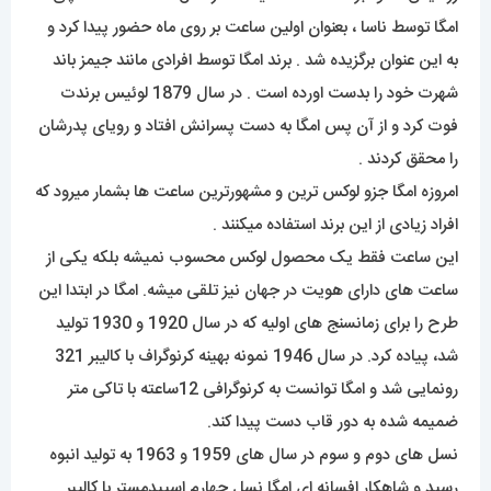
امگا توسط ناسا ، بعنوان اولین ساعت بر روی ماه حضور پیدا کرد و
به این عنوان برگزیده شد . برند امگا توسط افرادی مانند جیمز باند
شهرت خود را بدست اورده است . در سال 1879 لوئیس برندت
فوت کرد و از آن پس امگا به دست پسرانش افتاد و رویای پدرشان
را محقق کردند .
امروزه امگا جزو لوکس ترین و مشهورترین ساعت ها بشمار میرود که
افراد زیادی از این برند استفاده میکنند .
این ساعت فقط یک محصول لوکس محسوب نمیشه بلکه یکی از
ساعت های دارای هویت در جهان نیز تلقی میشه. امگا در ابتدا این
طرح را برای زمانسنج های اولیه که در سال 1920 و 1930 تولید
شد، پیاده کرد. در سال 1946 نمونه بهینه کرنوگراف با کالیبر 321
رونمایی شد و امگا توانست به کرنوگرافی 12ساعته با تاکی متر
ضمیمه شده به دور قاب دست پیدا کند.
نسل های دوم و سوم در سال های 1959 و 1963 به تولید انبوه
رسید و شاهکار افسانه ای امگا نسل چهارم اِسپیدمستر با کالیبر