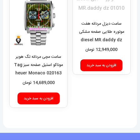
ساعت دیزل مردانه هفت
موتوره طلایی صفحه مشکی
diesel MR.daddy dz
01010
12,949,000
تومان
ساعت مچی مردانه تگ هویر
موناکو استیل صفحه سبز Tag
افزودن به سبد خرید
heuer Monaco 020163
14,689,000
تومان
افزودن به سبد خرید
فروشگاه آقای خاص