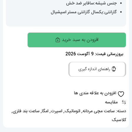
جنس شیشه:سافایر ضد خش
گارانتی:یکسال گارانتی مستر اسپشیال
ساعت
افزودن به سبد خرید
مردانه
امگا
بروزرسانی قیمت: 9 آگوست 2026
سیمستر
راهنمای اندازه گیری
اتوماتیک
OMEGA
SEAMASTER
افزودن به علاقه مندی ها
020390
مقایسه
عدد
دسته:
ساعت مچی مردانه
,
اتوماتیک
,
اسپرت
,
امگا
,
ساعت بند فلزی
,
کلاسیک