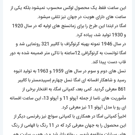
این ساعت فقط یک محصول لوکس محسوب نمیشود بلکه یکی از
ساعت های دارای هویت در جهان نیز تلقی میشود.
امگا در ابتدا این طرح را برای زمانسنج های اولیه که در سال 1920
و 1930 تولید شد، پیاده کرد.
در سال 1946 نمونه بهینه کرنوگراف با کالیبر 321 رونمایی شد و
امگا توانست به کرنوگرافی 12ساعته با تاکی متر ضمیمه شده به دور
قاب دست پیدا کند.
نسل های دوم و سوم در سال های 1959 و 1963 به تولید انبوه
رسید و شاهکار افسانه ای امگا نسل چهارم اِسپیدمستر با کالیبر
861 معرفی گردید. کمی بعد، کمپانی امگا، به افتخار برخی از
مأموریت های ناسا از جمله آپولو 11 و آپولو 13، این ساعت افسانه
ای رو با مدل آپولو 11 نیز معرفی کرد.
اخیراً کمپانی امگا در همکاری با کمپانی سواچ نیز رفرنسی دیگر از
این محصول را به جهان معرفی کرد که در 11 رنگ با الهامی از رنگ
های سیارات منظومه شمسی روانه بازار شد و در همین سایت هم