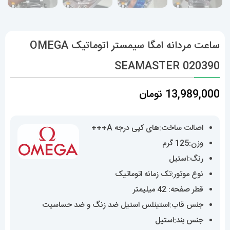
ساعت مردانه امگا سیمستر اتوماتیک OMEGA
SEAMASTER 020390
13,989,000
تومان
اصالت ساخت:های کپی درجه A+++
وزن:125 گرم
رنگ:استیل
نوع موتور:تک زمانه اتوماتیک
قطر صفحه: 42 میلیمتر
جنس قاب:استینلس استیل ضد زنگ و ضد حساسیت
جنس بند:استیل