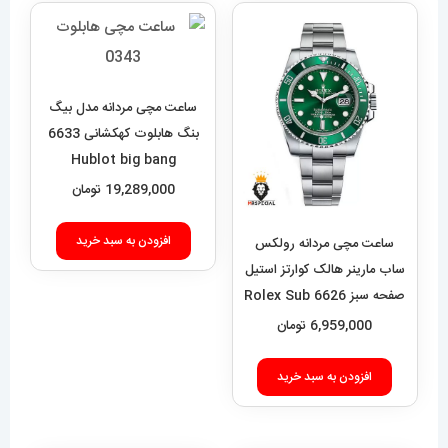
ساعت مچی مردانه مدل بیگ
بنگ هابلوت کهکشانی 6633
Hublot big bang
19,289,000
تومان
افزودن به سبد خرید
ساعت مچی مردانه رولکس
ساب مارینر هالک کوارتز استیل
صفحه سبز 6626 Rolex Sub
mariner hulk
6,959,000
تومان
افزودن به سبد خرید