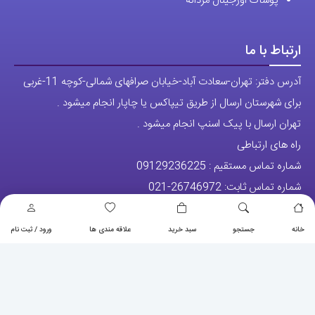
آدرس دفتر: تهران-سعادت آباد-خیابان صرافهای شمالی-کوچه 11-غربی
برای شهرستان ارسال از طریق تیپاکس یا چاپار انجام میشود .
تهران ارسال با پیک اسنپ انجام میشود .
راه های ارتباطی
شماره تماس مستقیم :
09129236225
شماره تماس ثابت:
26746972
-021
تلگرام
پیج ساعت
مجوزها
خانه
جستجو
سبد خرید
علاقه مندی ها
ورود / ثبت نام