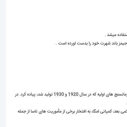
این ساعت فقط یک محصول لوکس محسوب نمیشود بلکه یکی از ساعت های دارای هویت در جهان نیز تلقی میشود. امگا در ابتدا این طرح را برای زمانسنج های اولیه که در سال 1920 و 1930 تولید شد، پیاده کرد. در
19 به تولید انبوه رسید و شاهکار افسانه ای امگا نسل چهارم اِسپیدمستر با کالیبر 861 معرفی گردید. کمی بعد، کمپانی امگا، به افتخار برخی از مأموریت های ناسا از جمله