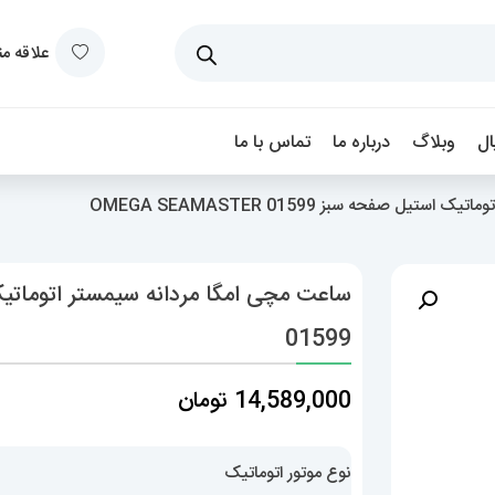
علاقه م
ل
وبلاگ
درباره ما
تماس با ما
ل صفحه سبز OMEGA SEAMASTER 01599
01599
14,589,000
تومان
نوع موتور اتوماتیک