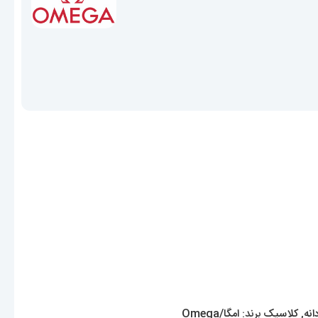
نه
,
کلاسیک
برند:
امگا/Omega