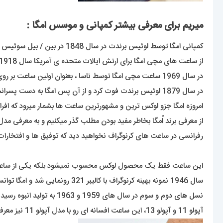
میریم برای معرفی بیشتر کمپانی و موسس امگا :
کمپانی امگا توسط لوئیس برندت در سال 1848 در بین / بیل سوئیس تاسیس شد که این برند زیر مجموعه ی گروه سواچ است .
از ساعت های مچی امگا برای ارتش ایالات متحده ی آمریکا سال 1918 و در سال 1917 برای ارتش هوایی سلطنت بریتانیا در زرمایش ها و نبردها استفاده میشد .
در سال 1969 ساعت مچی امگا توسط ناسا ، بعنوان اولین ساعت بر روی ماه حضور پیدا کرد و به این عنوان برگزیده شد . برند امگا توسط افرادی مانند جیمز باند شهرت خود را بدست اورده است .
در سال 1879 لوئیس برندت فوت کرد و از آن پس امگا به دست پسرانش افتاد و رویای پدرشان را محقق کردند .
امروزه امگا جزو لوکس ترین و مشهورترین ساعت ها بشمار میرود که افراد ز
از معرفی برند اُمگا بخاطر مفید بودن مطلب گذر میکنیم و به معرفی مدل
رفرانسی در ساعت های کرنوگراف نخواهید دید که توفیق ها و افتخار
سال 1946 نمونه بهینه کرنوگراف با کالیبر 321 رونمایی شد و امگا توانست به کرنوگرافی 12ساعته با تاکی متر ضمیمه شده به دور قاب دست پیدا کند.
آپولو 11 و آپولو 13، این ساعت افسانه ای رو با مدل آپولو 11 نیز معرفی کرد.