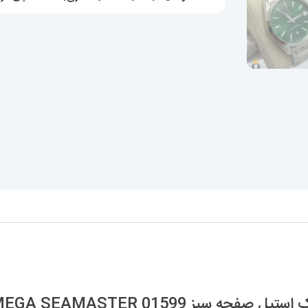
OMEGA
SEAMASTER
01599
عدد
ز OMEGA SEAMASTER 01599