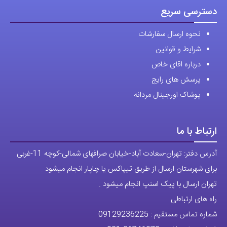
دسترسی سریع
نحوه ارسال سفارشات
شرایط و قوانین
درباره اقای خاص
پرسش های رایج
پوشاک اورجینال مردانه
ارتباط با ما
آدرس دفتر: تهران-سعادت آباد-خیابان صرافهای شمالی-کوچه 11-غربی
برای شهرستان ارسال از طریق تیپاکس یا چاپار انجام میشود .
تهران ارسال با پیک اسنپ انجام میشود .
راه های ارتباطی
شماره تماس مستقیم :
09129236225