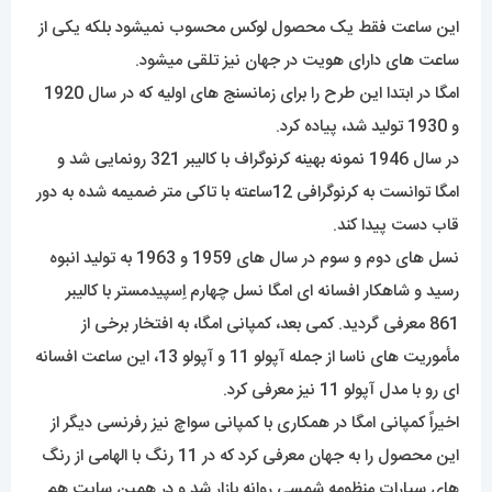
این ساعت فقط یک محصول لوکس محسوب نمیشود بلکه یکی از
ساعت های دارای هویت در جهان نیز تلقی میشود.
امگا در ابتدا این طرح را برای زمانسنج های اولیه که در سال 1920
و 1930 تولید شد، پیاده کرد.
در سال 1946 نمونه بهینه کرنوگراف با کالیبر 321 رونمایی شد و
امگا توانست به کرنوگرافی 12ساعته با تاکی متر ضمیمه شده به دور
قاب دست پیدا کند.
نسل های دوم و سوم در سال های 1959 و 1963 به تولید انبوه
رسید و شاهکار افسانه ای امگا نسل چهارم اِسپیدمستر با کالیبر
861 معرفی گردید. کمی بعد، کمپانی امگا، به افتخار برخی از
مأموریت های ناسا از جمله آپولو 11 و آپولو 13، این ساعت افسانه
ای رو با مدل آپولو 11 نیز معرفی کرد.
اخیراً کمپانی امگا در همکاری با کمپانی سواچ نیز رفرنسی دیگر از
این محصول را به جهان معرفی کرد که در 11 رنگ با الهامی از رنگ
های سیارات منظومه شمسی روانه بازار شد و در همین سایت هم