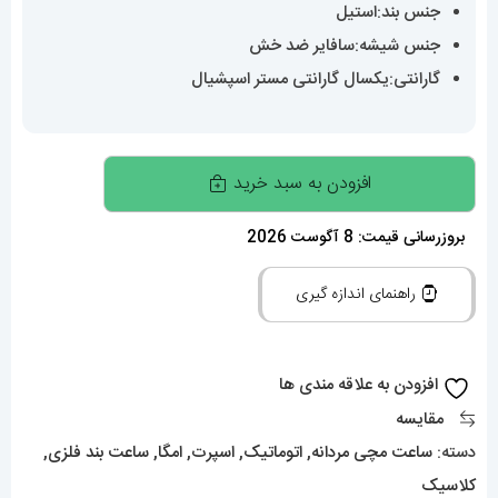
جنس بند:استیل
جنس شیشه:سافایر ضد خش
گارانتی:یکسال گارانتی مستر اسپشیال
ساعتمچی
افزودن به سبد خرید
مردانه
امگا
بروزرسانی قیمت: 8 آگوست 2026
سیمستر
راهنمای اندازه گیری
اتوماتیک
OMEGA
SEAMASTER
افزودن به علاقه مندی ها
020107
مقایسه
عدد
دسته:
ساعت مچی مردانه
,
اتوماتیک
,
اسپرت
,
امگا
,
ساعت بند فلزی
,
کلاسیک