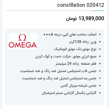
constllation 020412
13,989,000
تومان
اصالت ساخت:های کپی درجه A+++
وزن: زنانه 138گرم
نوع موتور:تک موتور اتوماتیک
منبع انرژی موتور: حرکت دست و کوک کردن
قطر صفحه :زنانه 29 میلیمتر
جنس قاب:استینلس استیل ضد زنگ و ضد حساسیت
جنس بند:استینلس استیل ضد زنگ و ضد حساسیت
جنس شیشه:مینرال گلس
گارانتی:یکسال گارانتی مستر اسپشیال