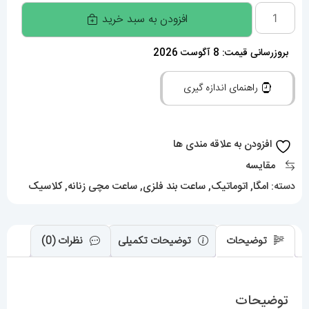
ساعت
افزودن به سبد خرید
زنانه
امگا
بروزرسانی قیمت: 8 آگوست 2026
کانسلیشن
راهنمای اندازه گیری
اتوماتیک
OMEGA
constllation
افزودن به علاقه مندی ها
020412
مقایسه
عدد
دسته:
امگا
,
اتوماتیک
,
ساعت بند فلزی
,
ساعت مچی زنانه
,
کلاسیک
توضیحات
توضیحات تکمیلی
نظرات (0)
توضیحات