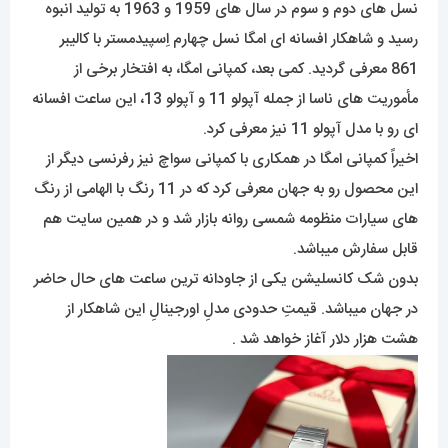
نسل های دوم و سوم در سال های 1959 و 1963 به تولید انبوه
رسید و شاهکار افسانه ای امگا نسل چهارم اِسپیدمستر با کالیبر
861 معرفی گردید. کمی بعد، کمپانی امگا، به افتخار برخی از
مأموریت های ناسا از جمله آپولو 11 و آپولو 13، این ساعت افسانه
ای رو با مدل آپولو 11 نیز معرفی کرد.
اخیراً کمپانی امگا در همکاری با کمپانی سواچ نیز رفرنسی دیگر از
این محصول رو به جهان معرفی کرد که در 11 رنگ با الهامی از رنگ
های سیارات منظومه شمسی روانه بازار شد و در همین سایت هم
قابل سفارش میباشد.
بدون شک کانسلیشن یکی از جاودانه ترین ساعت های حال حاضر
در جهان میباشد. قیمتِ حدودی مدلِ اورجینالِ این شاهکار از
هشت هزار دلار آغاز خواهد شد .