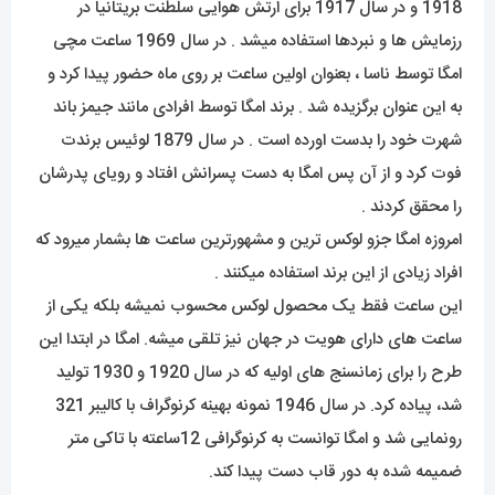
1918 و در سال 1917 برای ارتش هوایی سلطنت بریتانیا در
رزمایش ها و نبردها استفاده میشد . در سال 1969 ساعت مچی
امگا توسط ناسا ، بعنوان اولین ساعت بر روی ماه حضور پیدا کرد و
به این عنوان برگزیده شد . برند امگا توسط افرادی مانند جیمز باند
شهرت خود را بدست اورده است . در سال 1879 لوئیس برندت
فوت کرد و از آن پس امگا به دست پسرانش افتاد و رویای پدرشان
را محقق کردند .
امروزه امگا جزو لوکس ترین و مشهورترین ساعت ها بشمار میرود که
افراد زیادی از این برند استفاده میکنند .
این ساعت فقط یک محصول لوکس محسوب نمیشه بلکه یکی از
ساعت های دارای هویت در جهان نیز تلقی میشه. امگا در ابتدا این
طرح را برای زمانسنج های اولیه که در سال 1920 و 1930 تولید
شد، پیاده کرد. در سال 1946 نمونه بهینه کرنوگراف با کالیبر 321
رونمایی شد و امگا توانست به کرنوگرافی 12ساعته با تاکی متر
ضمیمه شده به دور قاب دست پیدا کند.