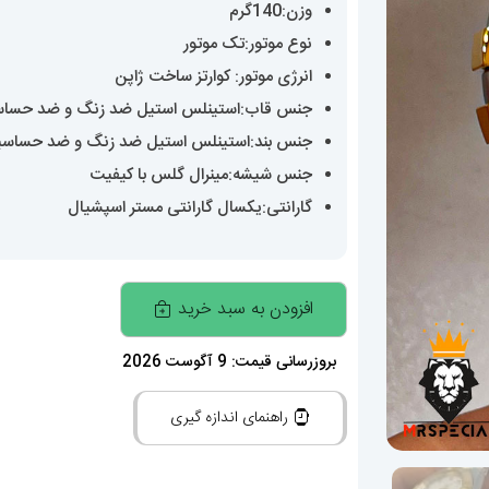
وزن:140گرم
نوع موتور:تک موتور
انرژی موتور: کوارتز ساخت ژاپن
جنس قاب:استینلس استیل ضد زنگ و ضد حسا
جنس بند:استینلس استیل ضد زنگ و ضد حساس
جنس شیشه:مینرال گلس با کیفیت
گارانتی:یکسال گارانتی مستر اسپشیال
ساعت
افزودن به سبد خرید
امگا
مردانه
بروزرسانی قیمت: 9 آگوست 2026
کانسلیشن
راهنمای اندازه گیری
کوارتز
دورنگ