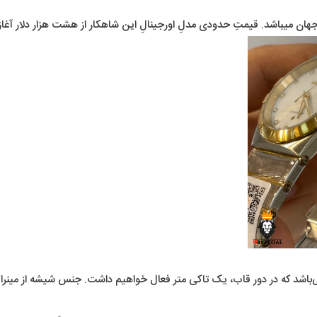
ن میباشد. قیمتِ حدودی مدلِ اورجینالِ این شاهکار از هشت هزار دلار آغاز
که در دور قاب، یک تاکی متر فعال خواهیم داشت. جنس شیشه از مینرال گ