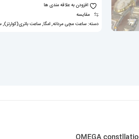
طلایی
افزودن به علاقه مندی ها
کیفیت
مقایسه
مستر
دسته:
ساعت مچی مردانه
,
امگا
,
ساعت باتری(کوارتز)
,
س
OMEGA
constllation
020386
عدد