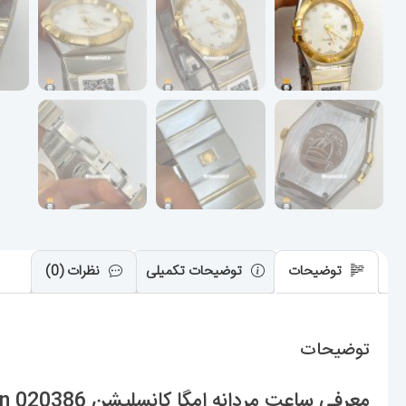
توضیحات
توضیحات تکمیلی
نظرات (0)
توضیحات
معرفی ساعت مردانه امگا کانسلیشن OMEGA constllation 020386