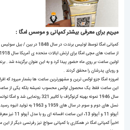
میریم برای معرفی بیشتر کمپانی و موسس امگا :
کمپانی امگا توسط لوئیس برندت در سال 1848 در بین / بیل سوئیس تاسیس شد که این برند زیر مجموعه ی گروه سواچ است .
و رویای پدرشان را محقق کردند .
امروزه امگا جزو لوکس ترین و مشهورترین ساعت ها بشمار میرود که افراد ز
سال 1946 نمونه بهینه کرنوگراف با کالیبر 321 رونمایی شد و امگا توانست به کرنوگرافی 12ساعته با تاکی متر ضمیمه شده به دور قاب دست پیدا کند.
آپولو 11 و آپولو 13، این ساعت افسانه ای رو با مدل آپولو 11 نیز معرفی کرد.