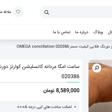
علاقه م
ل
وبلاگ
درباره ما
تماس با ما
 کیفیت مستر OMEGA constllation 020386
020386
8,589,000
تومان
اصالت ساخت:های کپی درجه A+++