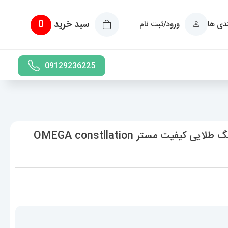
سبد خرید
0
ندی ها
ورود/ثبت نام
09129236225
ساعت امگا مردانه کانسلیشن کوارتز دورنگ طلایی کیفیت مستر OMEGA constllation