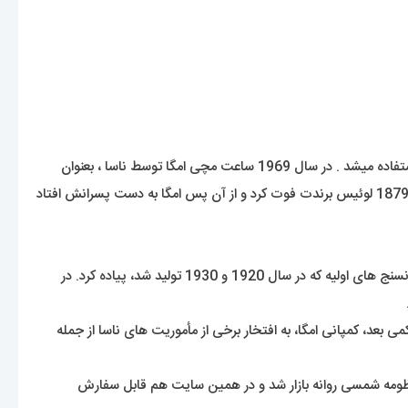
از ساعت های مچی امگا برای ارتش ایالات متحده ی آمریکا سال 1918 و در سال 1917 برای ارتش هوایی سلطنت بریتانیا در رزمایش ها و نبردها استفاده میشد . در سال 1969 ساعت مچی امگا توسط ناسا ، بعنوان
اولین ساعت بر روی ماه حضور پیدا کرد و به این عنوان برگزیده شد . برند امگا توسط افرادی مانند جیمز باند شهرت خود را بدست اورده است . در سال 1879 لوئیس برندت فوت کرد و از آن پس امگا به دست پسرانش افتاد
این ساعت فقط یک محصول لوکس محسوب نمیشه بلکه یکی از ساعت های دارای هویت در جهان نیز تلقی میشه. امگا در ابتدا این طرح را برای زمانسنج های اولیه که در سال 1920 و 1930 تولید شد، پیاده کرد. در
19 به تولید انبوه رسید و شاهکار افسانه ای امگا نسل چهارم اِسپیدمستر با کالیبر 861 معرفی گردید. کمی بعد، کمپانی امگا، به افتخار برخی از مأموریت های ناسا از جمله
 رو به جهان معرفی کرد که در 11 رنگ با الهامی از رنگ های سیارات منظومه شمسی روانه بازار شد و در همین سایت هم قابل سفارش