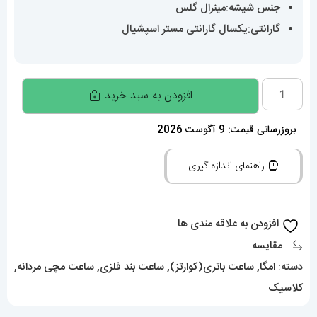
جنس شیشه:مینرال گلس
گارانتی:یکسال گارانتی مستر اسپشیال
ساعت
افزودن به سبد خرید
امگا
مردانه
بروزرسانی قیمت: 9 آگوست 2026
مدل
راهنمای اندازه گیری
کانسلیشن
استیل
صفحه
افزودن به علاقه مندی ها
ابی
مقایسه
OMEGA
دسته:
امگا
,
ساعت باتری(کوارتز)
,
ساعت بند فلزی
,
ساعت مچی مردانه
,
Constllation
کلاسیک
020951