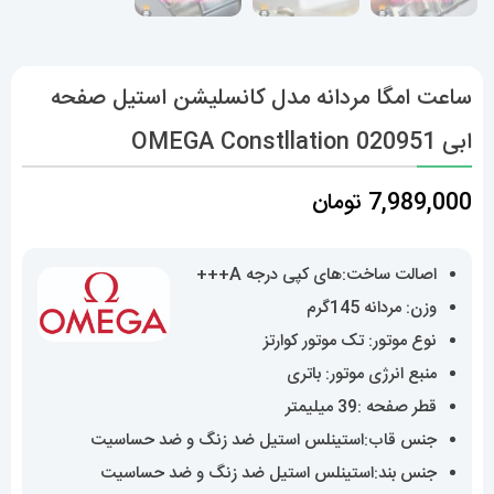
ساعت امگا مردانه مدل کانسلیشن استیل صفحه
ابی OMEGA Constllation 020951
7,989,000
تومان
اصالت ساخت:های کپی درجه A+++
وزن: مردانه 145گرم
نوع موتور: تک موتور کوارتز
منبع انرژی موتور: باتری
قطر صفحه :39 میلیمتر
جنس قاب:استینلس استیل ضد زنگ و ضد حساسیت
جنس بند:استینلس استیل ضد زنگ و ضد حساسیت