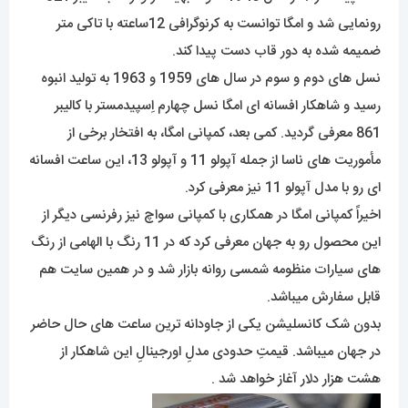
رونمایی شد و امگا توانست به کرنوگرافی 12ساعته با تاکی متر
ضمیمه شده به دور قاب دست پیدا کند.
نسل های دوم و سوم در سال های 1959 و 1963 به تولید انبوه
رسید و شاهکار افسانه ای امگا نسل چهارم اِسپیدمستر با کالیبر
861 معرفی گردید. کمی بعد، کمپانی امگا، به افتخار برخی از
مأموریت های ناسا از جمله آپولو 11 و آپولو 13، این ساعت افسانه
ای رو با مدل آپولو 11 نیز معرفی کرد.
اخیراً کمپانی امگا در همکاری با کمپانی سواچ نیز رفرنسی دیگر از
این محصول رو به جهان معرفی کرد که در 11 رنگ با الهامی از رنگ
های سیارات منظومه شمسی روانه بازار شد و در همین سایت هم
قابل سفارش میباشد.
بدون شک کانسلیشن یکی از جاودانه ترین ساعت های حال حاضر
در جهان میباشد. قیمتِ حدودی مدلِ اورجینالِ این شاهکار از
هشت هزار دلار آغاز خواهد شد .