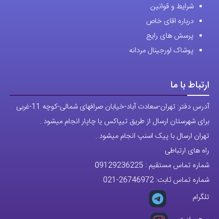
شرایط و قوانین
درباره اقای خاص
پرسش های رایج
پوشاک اورجینال مردانه
ارتباط با ما
آدرس دفتر: تهران-سعادت آباد-خیابان صرافهای شمالی-کوچه 11-غربی
برای شهرستان ارسال از طریق تیپاکس یا چاپار انجام میشود .
تهران ارسال با پیک اسنپ انجام میشود .
راه های ارتباطی
شماره تماس مستقیم :
09129236225
شماره تماس ثابت:
26746972
-021
تلگرام