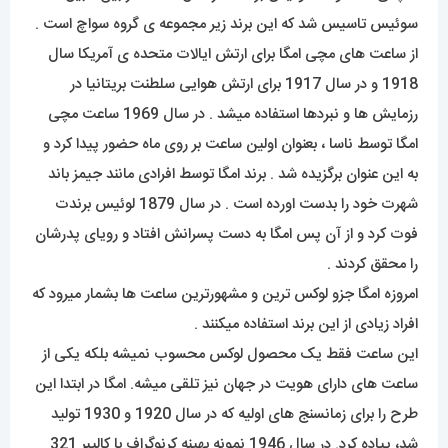
سوئیس تاسیس شد که این برند زیر مجموعه ی گروه سواچ است .
از ساعت های مچی امگا برای ارتش ایالات متحده ی آمریکا سال
1918 و در سال 1917 برای ارتش هوایی سلطنت بریتانیا در
رزمایش ها و نبردها استفاده میشد . در سال 1969 ساعت مچی
امگا توسط ناسا ، بعنوان اولین ساعت بر روی ماه حضور پیدا کرد و
به این عنوان برگزیده شد . برند امگا توسط افرادی مانند جیمز باند
شهرت خود را بدست اورده است . در سال 1879 لوئیس برندت
فوت کرد و از آن پس امگا به دست پسرانش افتاد و رویای پدرشان
را محقق کردند .
امروزه امگا جزو لوکس ترین و مشهورترین ساعت ها بشمار میرود که
افراد زیادی از این برند استفاده میکنند .
این ساعت فقط یک محصول لوکس محسوب نمیشه بلکه یکی از
ساعت های دارای هویت در جهان نیز تلقی میشه. امگا در ابتدا این
طرح را برای زمانسنج های اولیه که در سال 1920 و 1930 تولید
شد، پیاده کرد. در سال 1946 نمونه بهینه کرنوگراف با کالیبر 321