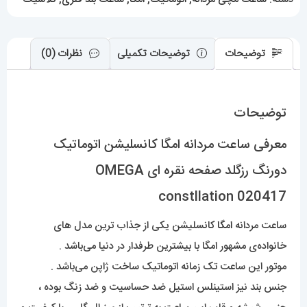
ای
OMEGA
constllation
توضیحات
توضیحات تکمیلی
نظرات (0)
020417
عدد
توضیحات
معرفی ساعت مردانه امگا کانسلیشن اتوماتیک
دورنگ رزگلد صفحه نقره ای OMEGA
constllation 020417
ساعت مردانه
امگا
کانسلیشن یکی از جذاب ترین مدل های
خانواده‌ی مشهور امگا با بیشترین طرفدار در دنیا می‌باشد .
موتور این ساعت تک زمانه اتوماتیک ساخت ژاپن می‌باشد .
جنس بند نیز استینلس استیل ضد حساسیت و ضد زنگ بوده ،