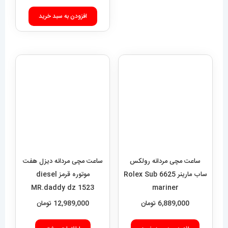
020693
افزودن به سبد خرید
ساعت مچی مردانه دیزل هفت
موتوره قرمز diesel
MR.daddy dz 1523
ساعت مچی مردانه رولکس
12,989,000
تومان
ساب مارینر 6625 Rolex Sub
mariner
اطلاعات بیشتر
6,889,000
تومان