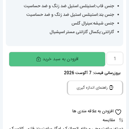
جنس قاب:استینلس استیل ضد زنگ و ضد حساسیت
جنس بند:استینلس استیل ضد زنگ و ضد حساسیت
جنس شیشه:مینرال گلس
گارانتی:یکسال گارانتی مستر اسپشیال
ساعت
افزودن به سبد خرید
مردانه
امگا
بروزرسانی قیمت: 7 آگوست 2026
کانسلیشن
راهنمای اندازه گیری
اتوماتیک
دورنگ
رزگلد
افزودن به علاقه مندی ها
صفحه
مقایسه
نقره
دسته:
ساعت مچی مردانه
,
اتوماتیک
,
امگا
,
ساعت بند فلزی
,
کلاسیک