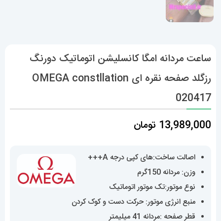
ساعت مردانه امگا کانسلیشن اتوماتیک دورنگ
رزگلد صفحه نقره ای OMEGA constllation
020417
13,989,000
تومان
اصالت ساخت:های کپی درجه A+++
وزن: مردانه 150گرم
نوع موتور:تک موتور اتوماتیک
منبع انرژی موتور: حرکت دست و کوک کردن
قطر صفحه :مردانه 41 میلیمتر