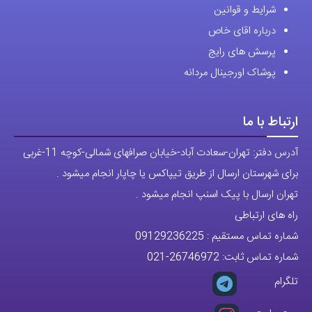
شرایط و قوانین
درباره اقای خاص
پرسش های رایج
پوشاک اورجینال مردانه
ارتباط با ما
آدرس دفتر: تهران-سعادت آباد-خیابان صرافهای شمالی-کوچه 11-غربی
برای شهرستان ارسال از طریق تیپاکس یا چاپار انجام میشود .
تهران ارسال با پیک اسنپ انجام میشود .
راه های ارتباطی
شماره تماس مستقیم :
09129236225
شماره تماس ثابت:
26746972
-021
تلگرام