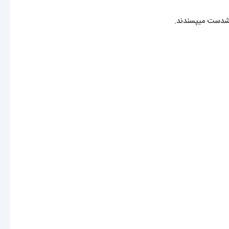
خوشدست میپسندند.