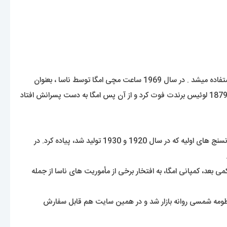
از ساعت های مچی امگا برای ارتش ایالات متحده ی آمریکا سال 1918 و در سال 1917 برای ارتش هوایی سلطنت بریتانیا در رزمایش ها و نبردها استفاده میشد . در سال 1969 ساعت مچی امگا توسط ناسا ، بعنوان
اولین ساعت بر روی ماه حضور پیدا کرد و به این عنوان برگزیده شد . برند امگا توسط افرادی مانند جیمز باند شهرت خود را بدست اورده است . در سال 1879 لوئیس برندت فوت کرد و از آن پس امگا به دست پسرانش افتاد
این ساعت فقط یک محصول لوکس محسوب نمیشه بلکه یکی از ساعت های دارای هویت در جهان نیز تلقی میشه. امگا در ابتدا این طرح را برای زمانسنج های اولیه که در سال 1920 و 1930 تولید شد، پیاده کرد. در
19 به تولید انبوه رسید و شاهکار افسانه ای امگا نسل چهارم اِسپیدمستر با کالیبر 861 معرفی گردید. کمی بعد، کمپانی امگا، به افتخار برخی از مأموریت های ناسا از جمله
 رو به جهان معرفی کرد که در 11 رنگ با الهامی از رنگ های سیارات منظومه شمسی روانه بازار شد و در همین سایت هم قابل سفارش