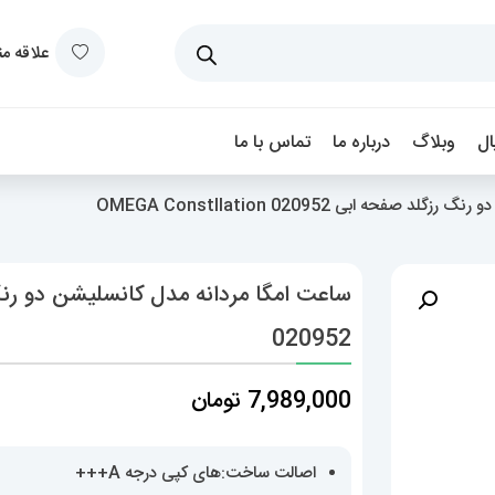
علاقه م
ل
وبلاگ
درباره ما
تماس با ما
حه ابی OMEGA Constllation 020952
020952
7,989,000
تومان
اصالت ساخت:های کپی درجه A+++