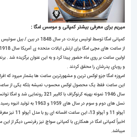
میریم برای معرفی بیشتر کمپانی و موسس امگا :
کمپانی امگا توسط لوئیس برندت در سال 1848 در بین / بیل سوئیس تاسیس شد که این برند زیر مجموعه ی گروه سواچ است .
و رویای پدرشان را محقق کردند .
امروزه امگا جزو لوکس ترین و مشهورترین ساعت ها بشمار میرود که افراد ز
سال 1946 نمونه بهینه کرنوگراف با کالیبر 321 رونمایی شد و امگا توانست به کرنوگرافی 12ساعته با تاکی متر ضمیمه شده به دور قاب دست پیدا کند.
آپولو 11 و آپولو 13، این ساعت افسانه ای رو با مدل آپولو 11 نیز معرفی کرد.
میباشد.