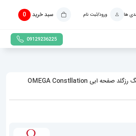
سبد خرید
0
ندی ها
ورود/ثبت نام
09129236225
ساعت امگا مردانه مدل کانسلیشن دو رنگ رزگلد صفحه ابی OMEGA Constllation