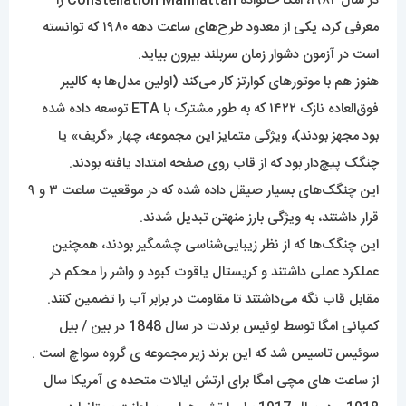
در سال ۱۹۸۲، امگا خانواده Constellation Manhattan را
معرفی کرد، یکی از معدود طرح‌های ساعت دهه ۱۹۸۰ که توانسته
است در آزمون دشوار زمان سربلند بیرون بیاید.
هنوز هم با موتورهای کوارتز کار می‌کند (اولین مدل‌ها به کالیبر
فوق‌العاده نازک ۱۴۲۲ که به طور مشترک با ETA توسعه داده شده
بود مجهز بودند)، ویژگی متمایز این مجموعه، چهار «گریف» یا
چنگک پیچ‌دار بود که از قاب روی صفحه امتداد یافته بودند.
این چنگک‌های بسیار صیقل داده شده که در موقعیت ساعت ۳ و ۹
قرار داشتند، به ویژگی بارز منهتن تبدیل شدند.
این چنگک‌ها که از نظر زیبایی‌شناسی چشمگیر بودند، همچنین
عملکرد عملی داشتند و کریستال یاقوت کبود و واشر را محکم در
مقابل قاب نگه می‌داشتند تا مقاومت در برابر آب را تضمین کنند.
کمپانی امگا توسط لوئیس برندت در سال 1848 در بین / بیل
سوئیس تاسیس شد که این برند زیر مجموعه ی گروه سواچ است .
از ساعت های مچی امگا برای ارتش ایالات متحده ی آمریکا سال