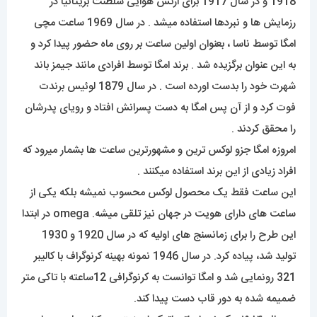
1918 و در سال 1917 برای ارتش هوایی سلطنت بریتانیا در
رزمایش ها و نبردها استفاده میشد . در سال 1969 ساعت مچی
امگا توسط ناسا ، بعنوان اولین ساعت بر روی ماه حضور پیدا کرد و
به این عنوان برگزیده شد . برند امگا توسط افرادی مانند جیمز باند
شهرت خود را بدست اورده است . در سال 1879 لوئیس برندت
فوت کرد و از آن پس امگا به دست پسرانش افتاد و رویای پدرشان
را محقق کردند .
امروزه امگا جزو لوکس ترین و مشهورترین ساعت ها بشمار میرود که
افراد زیادی از این برند استفاده میکنند .
این ساعت فقط یک محصول لوکس محسوب نمیشه بلکه یکی از
ساعت های دارای هویت در جهان نیز تلقی میشه. omega در ابتدا
این طرح را برای زمانسنج های اولیه که در سال 1920 و 1930
تولید شد، پیاده کرد. در سال 1946 نمونه بهینه کرنوگراف با کالیبر
321 رونمایی شد و امگا توانست به کرنوگرافی 12ساعته با تاکی متر
ضمیمه شده به دور قاب دست پیدا کند.