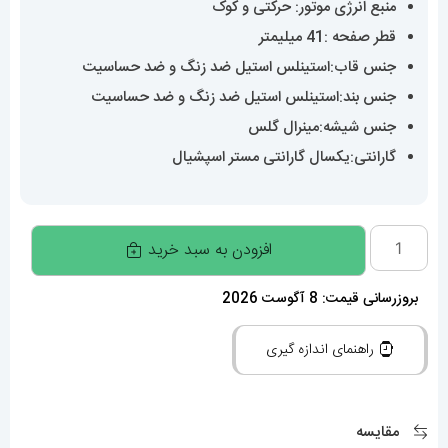
منبع انرژی موتور: حرکتی و کوک
قطر صفحه :41 میلیمتر
جنس قاب:استینلس استیل ضد زنگ و ضد حساسیت
جنس بند:استینلس استیل ضد زنگ و ضد حساسیت
جنس شیشه:مینرال گلس
گارانتی:یکسال گارانتی مستر اسپشیال
ساعت
افزودن به سبد خرید
امگا
مردانه
بروزرسانی قیمت: 8 آگوست 2026
مدل
راهنمای اندازه گیری
کانسلیشن
دو
رنگ
مقایسه