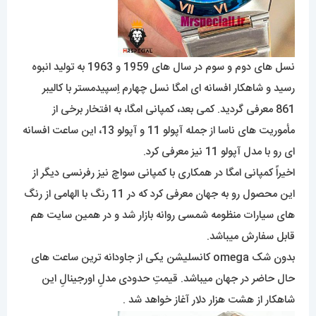
نسل های دوم و سوم در سال های 1959 و 1963 به تولید انبوه
رسید و شاهکار افسانه ای امگا نسل چهارم اِسپیدمستر با کالیبر
861 معرفی گردید. کمی بعد، کمپانی امگا، به افتخار برخی از
مأموریت های ناسا از جمله آپولو 11 و آپولو 13، این ساعت افسانه
ای رو با مدل آپولو 11 نیز معرفی کرد.
اخیراً کمپانی امگا در همکاری با کمپانی سواچ نیز رفرنسی دیگر از
این محصول رو به جهان معرفی کرد که در 11 رنگ با الهامی از رنگ
های سیارات منظومه شمسی روانه بازار شد و در همین سایت هم
قابل سفارش میباشد.
بدون شک omega کانسلیشن یکی از جاودانه ترین ساعت های
حال حاضر در جهان میباشد. قیمتِ حدودی مدلِ اورجینالِ این
شاهکار از هشت هزار دلار آغاز خواهد شد .