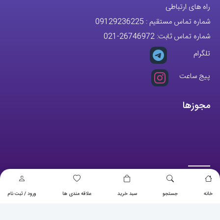
راه های ارتباطی
شماره تماس مستقیم :
09129236225
شماره تماس ثابت:
26746972
-021
تلگرام
پیج ساعت
مجوزها
خانه
جستجو
سبد خرید
علاقه مندی ها
ورود / ثبت نام
تمام حقوق مادی و معنوی این وبسایت متعلق به فروشگاه آقای خاص می