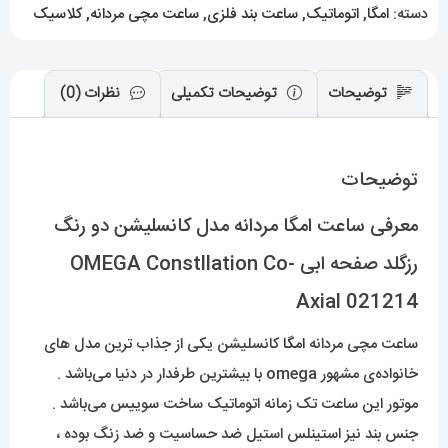
رزگلد
دسته:
امگا
,
اتوماتیک
,
ساعت بند فلزی
,
ساعت مچی مردانه
,
کلاسیک
صفحه
ابی
OMEGA
توضیحات
توضیحات تکمیلی
نظرات (0)
Constllation
Co-
توضیحات
Axial
021214
معرفی ساعت امگا مردانه مدل کانسلیشن دو رنگ
عدد
رزگلد صفحه ابی OMEGA Constllation Co-
Axial 021214
ساعت مچی مردانه
امگا
کانسلیشن یکی از جذاب ترین مدل های
خانواده‌ی مشهور omega با بیشترین طرفدار در دنیا می‌باشد .
موتور این ساعت تک زمانه اتوماتیک ساخت سوییس می‌باشد .
جنس بند نیز استینلس استیل ضد حساسیت و ضد زنگ بوده ،